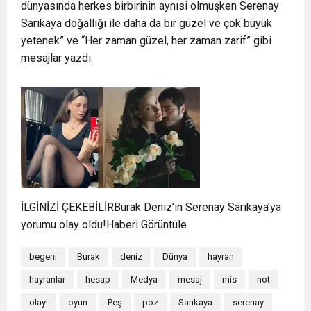
dünyasında herkes birbirinin aynısi olmuşken Serenay
Sarıkaya doğallığı ile daha da bir güzel ve çok büyük
yetenek” ve “Her zaman güzel, her zaman zarif” gibi
mesajlar yazdı.
İLGİNİZİ ÇEKEBİLİRBurak Deniz’in Serenay Sarıkaya’ya
yorumu olay oldu!Haberi Görüntüle
begeni
Burak
deniz
Dünya
hayran
hayranlar
hesap
Medya
mesaj
mis
not
olay!
oyun
Peş
poz
Sarıkaya
serenay