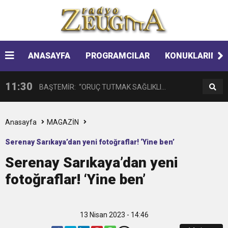
14:08
Gaziantep FK o yıldızı getiriyor
11:59
ANASAYFA
PROGRAMCILAR
KONUKLARIMIZ
GÖĞÜS HASTALIKLARI UZMANINDAN
11:30
BAŞTEMİR: “ORUÇ TUTMAK SAĞLIKLI
LİSELİLERE BİLGİLENDİRME
17:58
“DEPREM SONRASI TRAVMALI OLGULARA
BİREYLER İÇİN ÇOK YARARLIDIR”
Anasayfa
MAGAZİN
Serenay Sarıkaya’dan yeni fotoğraflar! ‘Yine ben’
16:48
Çocuklarda Gece İdrar Kaçırma Tedavi
CERRAHİ YAKLAŞIM”
Serenay Sarıkaya’dan yeni
fotoğraflar! ‘Yine ben’
12:37
BÜYÜKŞEHİR, VERGİ HAFTASI DOLAYISIYLA
Edilebilmektedir.
11:41
Gazikültür, yeni bir eseri daha okuyucuyla
BİN 100 PERSONELE BİSİKLET DAĞITTI
13 Nisan 2023 - 14:46