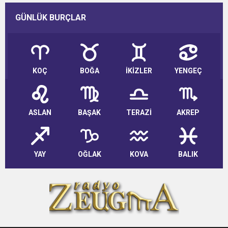
GÜNLÜK BURÇLAR
KOÇ
BOĞA
İKİZLER
YENGEÇ
ASLAN
BAŞAK
TERAZİ
AKREP
YAY
OĞLAK
KOVA
BALIK