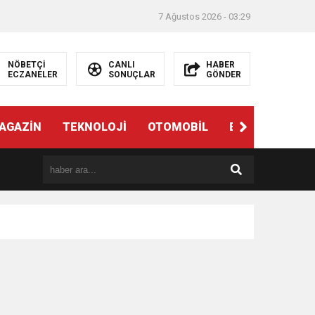
7 Ağustos 2026 - 03:29
NÖBETÇİ
CANLI
HABER
ECZANELER
SONUÇLAR
GÖNDER
AGAZİN
TEKNOLOJİ
OTOMOBİL
EĞİTİM
SAĞ