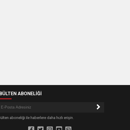
-BÜLTEN ABONELİĞİ
ülten aboneliği ile haberlere daha hızlı erişin.