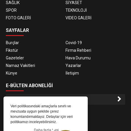
SAĞLIK
SİYASET
SPOR
TEKNOLOJİ
FOTO GALERİ
VIDEO GALERİ
SAYFALAR
Burçlar
Covid-19
Fikstür
Firma Rehberi
Gazeteler
Hava Durumu
Namaz Vakitleri
Yazarlar
Künye
İletişim
E-BÜLTEN ABONELİĞİ
Veri politikasındaki amaçlarla sınırlı ve
E-Bülten aboneliği ile haberlere daha hızlı erişin.
mevzuata uygun şekilde çerez
konumlandırmaktayız. Detaylar için veri
politikamızı inceleyebilirsiniz.
Daha fazla bilgi