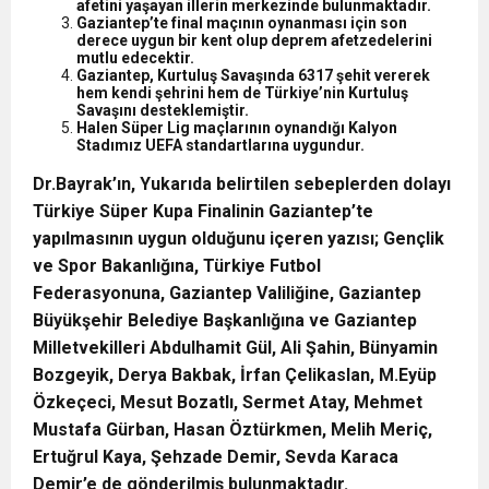
afetini yaşayan illerin merkezinde bulunmaktadır.
Gaziantep’te final maçının oynanması için son
derece uygun bir kent olup deprem afetzedelerini
mutlu edecektir.
Gaziantep, Kurtuluş Savaşında 6317 şehit vererek
hem kendi şehrini hem de Türkiye’nin Kurtuluş
Savaşını desteklemiştir.
Halen Süper Lig maçlarının oynandığı Kalyon
Stadımız UEFA standartlarına uygundur.
Dr.Bayrak’ın, Yukarıda belirtilen sebeplerden dolayı
Türkiye Süper Kupa Finalinin Gaziantep’te
yapılmasının uygun olduğunu içeren yazısı; Gençlik
ve Spor Bakanlığına, Türkiye Futbol
Federasyonuna, Gaziantep Valiliğine, Gaziantep
Büyükşehir Belediye Başkanlığına ve Gaziantep
Milletvekilleri Abdulhamit Gül, Ali Şahin, Bünyamin
Bozgeyik, Derya Bakbak, İrfan Çelikaslan, M.Eyüp
Özkeçeci, Mesut Bozatlı, Sermet Atay, Mehmet
Mustafa Gürban, Hasan Öztürkmen, Melih Meriç,
Ertuğrul Kaya, Şehzade Demir, Sevda Karaca
Demir’e de gönderilmiş bulunmaktadır.