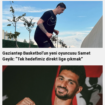
Gaziantep Basketbol’un yeni oyuncusu Samet
Geyik: “Tek hedefimiz direkt lige çıkmak”