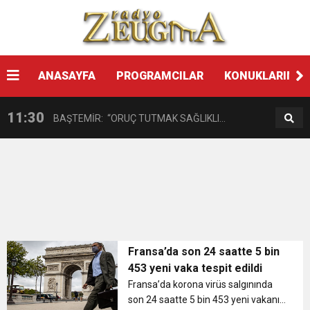
14:08
Gaziantep FK o yıldızı getiriyor
11:59
ANASAYFA
PROGRAMCILAR
KONUKLARIMIZ
GÖĞÜS HASTALIKLARI UZMANINDAN
11:30
BAŞTEMİR: “ORUÇ TUTMAK SAĞLIKLI
LİSELİLERE BİLGİLENDİRME
17:58
“DEPREM SONRASI TRAVMALI OLGULARA
BİREYLER İÇİN ÇOK YARARLIDIR”
16:48
Çocuklarda Gece İdrar Kaçırma Tedavi
CERRAHİ YAKLAŞIM”
12:37
BÜYÜKŞEHİR, VERGİ HAFTASI DOLAYISIYLA
Edilebilmektedir.
Fransa’da son 24 saatte 5 bin
453 yeni vaka tespit edildi
11:41
Gazikültür, yeni bir eseri daha okuyucuyla
Fransa’da korona virüs salgınında
BİN 100 PERSONELE BİSİKLET DAĞITTI
son 24 saatte 5 bin 453 yeni vakanın