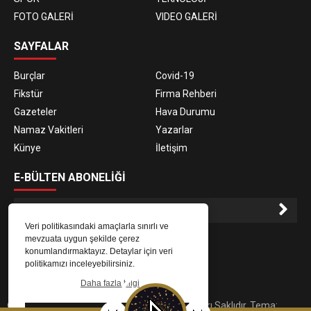
FOTO GALERİ
VIDEO GALERİ
SAYFALAR
Burçlar
Covid-19
Fikstür
Firma Rehberi
Gazeteler
Hava Durumu
Namaz Vakitleri
Yazarlar
Künye
İletişim
E-BÜLTEN ABONELİĞİ
Veri politikasındaki amaçlarla sınırlı ve
E-Bülten aboneliği ile haberlere daha hızlı erişin.
mevzuata uygun şekilde çerez
konumlandırmaktayız. Detaylar için veri
politikamızı inceleyebilirsiniz.
Daha fazla bilgi
© 2023
Gaziantep Radyo Zeugma
. Tüm Hakları Saklıdır. Tema: