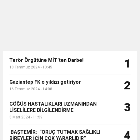
tespit edilmesi ile toplam vaka sayısı
11:36
Hareketsiz yaşam diyabete neden oluyor
buluşturdu
272 bin 530’a ulaştı....
11:32
Dr. Öcük, karın germe estetiği ile ilgili bilgi verdi
10:45
Terör Örgütüne MİT’ten Darbe!
Terör Örgütüne MİT’ten Darbe!
1
18 Temmuz 2024 - 10:45
Gaziantep FK o yıldızı getiriyor
2
16 Temmuz 2024 - 14:08
GÖĞÜS HASTALIKLARI UZMANINDAN
3
LİSELİLERE BİLGİLENDİRME
8 Mart 2024 - 11:59
BAŞTEMİR: “ORUÇ TUTMAK SAĞLIKLI
4
BİREYLER İÇİN ÇOK YARARLIDIR”