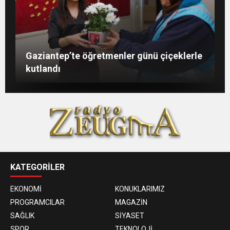
Şahin: “İstikbalimizi şekillendirecek olan
Konukoğlu: Türkiye ekonomisine 11 farklı
GAÜN’de gri kod tatbikatı gerçeği
Gaziantep’te öğretmenler günü çiçeklerle
sizlersiniz”
sektörde değer katıyoruz
aratmadı
kutlandı
KATEGORİLER
EKONOMİ
KONUKLARIMIZ
PROGRAMCILAR
MAGAZİN
SAĞLIK
SİYASET
SPOR
TEKNOLOJİ