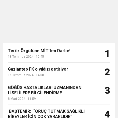
Merkezi'nde düzenlenen Teknoloji
11:36
Hareketsiz yaşam diyabete neden oluyor
buluşturdu
Odaklı Sanayi Hamlesi: MESS
Teknoloji Merkezi ve 40 Fabrika
Açılış Töreni'nde açıklamalarda
11:32
Dr. Öcük, karın germe estetiği ile ilgili bilgi verdi
bulunuyor. ...
10:45
Terör Örgütüne MİT’ten Darbe!
Terör Örgütüne MİT’ten Darbe!
1
18 Temmuz 2024 - 10:45
Gaziantep FK o yıldızı getiriyor
2
16 Temmuz 2024 - 14:08
GÖĞÜS HASTALIKLARI UZMANINDAN
3
LİSELİLERE BİLGİLENDİRME
8 Mart 2024 - 11:59
BAŞTEMİR: “ORUÇ TUTMAK SAĞLIKLI
4
BİREYLER İÇİN ÇOK YARARLIDIR”