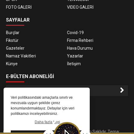
FOTO GALERİ
VIDEO GALERİ
SAYFALAR
Burçlar
Covid-19
Fikstür
Firma Rehberi
Gazeteler
Hava Durumu
Namaz Vakitleri
Yazarlar
Künye
İletişim
E-BÜLTEN ABONELİĞİ
Veri politikasındaki amaçlarla sınırlı ve
E-Bülten aboneliği ile haberlere daha hızlı erişin.
mevzuata uygun şekilde çerez
konumlandırmaktayız. Detaylar için veri
politikamızı inceleyebilirsiniz.
Daha fazla bilgi
© 2023
Gaziantep Radyo Zeugma
. Tüm Hakları Saklıdır. Tema: