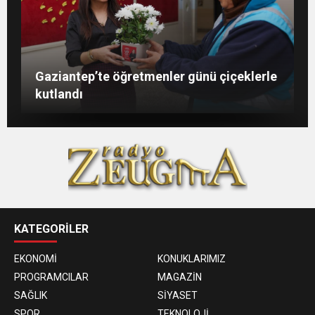
Şahin: “İstikbalimizi şekillendirecek olan
Konukoğlu: Türkiye ekonomisine 11 farklı
GAÜN’de gri kod tatbikatı gerçeği
Gaziantep’te öğretmenler günü çiçeklerle
sizlersiniz”
sektörde değer katıyoruz
aratmadı
kutlandı
KATEGORİLER
EKONOMİ
KONUKLARIMIZ
PROGRAMCILAR
MAGAZİN
SAĞLIK
SİYASET
SPOR
TEKNOLOJİ