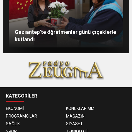
Şahin: “İstikbalimizi şekillendirecek olan
Konukoğlu: Türkiye ekonomisine 11 farklı
GAÜN’de gri kod tatbikatı gerçeği
Gaziantep’te öğretmenler günü çiçeklerle
sizlersiniz”
sektörde değer katıyoruz
aratmadı
kutlandı
KATEGORİLER
EKONOMİ
KONUKLARIMIZ
PROGRAMCILAR
MAGAZİN
SAĞLIK
SİYASET
SPOR
TEKNOLOJİ