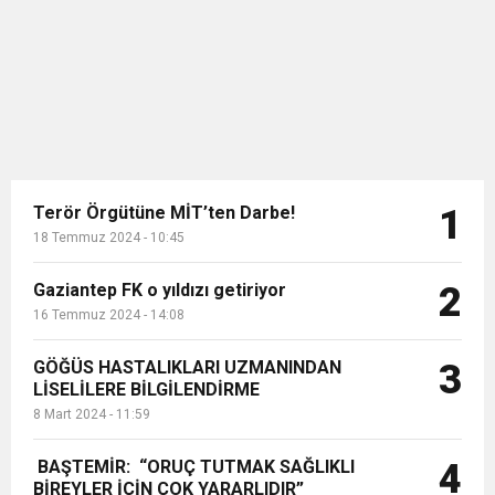
Sarıyer’de ise açık kasa kamyonetin
11:36
Hareketsiz yaşam diyabete neden oluyor
buluşturdu
arkasına bırakılan çocuk yola sarktı.
Tehlikeli yolculuklar ise
vatandaşların cep telefonu ...
11:32
Dr. Öcük, karın germe estetiği ile ilgili bilgi verdi
10:45
Terör Örgütüne MİT’ten Darbe!
Terör Örgütüne MİT’ten Darbe!
1
18 Temmuz 2024 - 10:45
Gaziantep FK o yıldızı getiriyor
2
16 Temmuz 2024 - 14:08
GÖĞÜS HASTALIKLARI UZMANINDAN
3
LİSELİLERE BİLGİLENDİRME
8 Mart 2024 - 11:59
BAŞTEMİR: “ORUÇ TUTMAK SAĞLIKLI
4
BİREYLER İÇİN ÇOK YARARLIDIR”