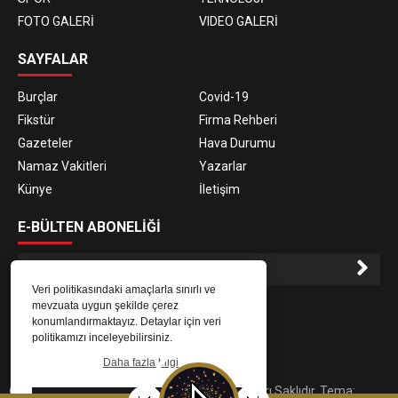
FOTO GALERİ
VIDEO GALERİ
SAYFALAR
Burçlar
Covid-19
Fikstür
Firma Rehberi
Gazeteler
Hava Durumu
Namaz Vakitleri
Yazarlar
Künye
İletişim
E-BÜLTEN ABONELİĞİ
Veri politikasındaki amaçlarla sınırlı ve
E-Bülten aboneliği ile haberlere daha hızlı erişin.
mevzuata uygun şekilde çerez
konumlandırmaktayız. Detaylar için veri
politikamızı inceleyebilirsiniz.
Daha fazla bilgi
© 2023
Gaziantep Radyo Zeugma
. Tüm Hakları Saklıdır. Tema: