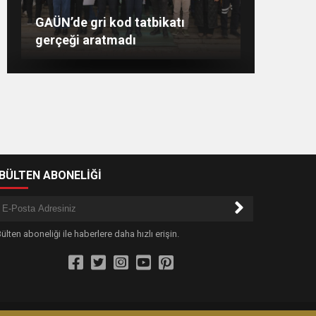
GAZİANTEP GIDA SEKTÖRÜ
Gaziantep’te öğretmenler günü
Şahin: “İstikbalimizi
GAÜN’de gri kod tatbikatı
CİDDE’DEN BÜYÜK BAŞARIYLA
çiçeklerle kutlandı
şekillendirecek olan sizlersiniz”
gerçeği aratmadı
DÖNDÜ
-BÜLTEN ABONELİĞİ
ülten aboneliği ile haberlere daha hızlı erişin.