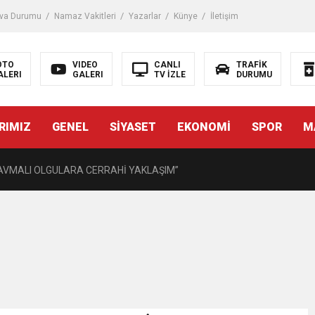
 Darbe!
va Durumu
Namaz Vakitleri
Yazarlar
Künye
İletişim
tiriyor
OTO
VIDEO
CANLI
TRAFİK
ALERI
GALERI
TV İZLE
DURUMU
UZMANINDAN LİSELİLERE BİLGİLENDİRME
RIMIZ
GENEL
SİYASET
EKONOMİ
SPOR
M
MAK SAĞLIKLI BİREYLER İÇİN ÇOK YARARLIDIR”
AVMALI OLGULARA CERRAHİ YAKLAŞIM”
açırma Tedavi Edilebilmektedir.
FTASI DOLAYISIYLA BİN 100 PERSONELE BİSİKLET DAĞITTI
eri daha okuyucuyla buluşturdu