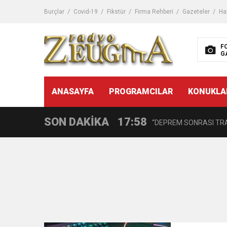
10:45
Terör Örgütüne MİT’ten
Burçlar
Covid-19
Fikstür
Firma Rehberi
Gazeteler
Ha
14:08
Gaziantep FK o yıldızı ge
F
G
11:59
GÖĞÜS HASTALIKLARI 
11:30
ANASAYFA
PROGRAMCILAR
KONUKLA
BAŞTEMİR: “ORUÇ TUT
SON DAKİKA
17:58
“DEPREM SONRASI TR
16:48
Çocuklarda Gece İdrar K
12:37
BÜYÜKŞEHİR, VERGİ HA
11:41
Gazikültür, yeni bir es