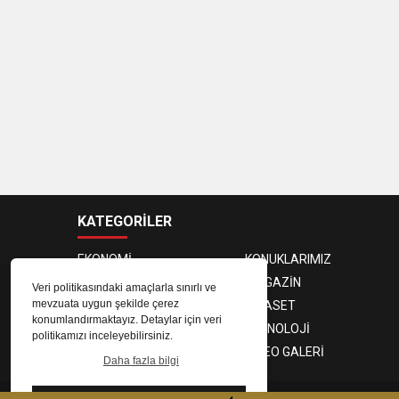
KATEGORİLER
EKONOMİ
KONUKLARIMIZ
PROGRAMCILAR
MAGAZİN
Veri politikasındaki amaçlarla sınırlı ve
mevzuata uygun şekilde çerez
SAĞLIK
SİYASET
konumlandırmaktayız. Detaylar için veri
SPOR
TEKNOLOJİ
politikamızı inceleyebilirsiniz.
FOTO GALERİ
VIDEO GALERİ
Daha fazla bilgi