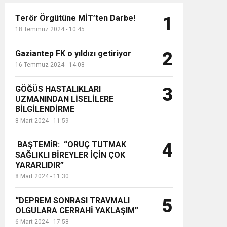
Terör Örgütüne MİT’ten Darbe!
1
18 Temmuz 2024 - 10:45
Gaziantep FK o yıldızı getiriyor
2
16 Temmuz 2024 - 14:08
GÖĞÜS HASTALIKLARI
3
UZMANINDAN LİSELİLERE
BİLGİLENDİRME
8 Mart 2024 - 11:59
BAŞTEMİR: “ORUÇ TUTMAK
4
SAĞLIKLI BİREYLER İÇİN ÇOK
YARARLIDIR”
8 Mart 2024 - 11:30
“DEPREM SONRASI TRAVMALI
5
OLGULARA CERRAHİ YAKLAŞIM”
6 Mart 2024 - 17:58