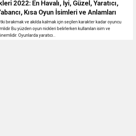
leri 2022: En Havalı, İyi, Güzel, Yaratıcı,
bete neden oluyor
abancı, Kısa Oyun İsimleri ve Anlamları
etki bırakmak ve akılda kalmak için seçilen karakter kadar oyuncu
iği ile ilgili bilgi verdi
mlidir Bu yüzden oyun nickleri belirlerken kullanılan isim ve
nemlidir. Oyunlarda yaratıcı...
 Darbe!