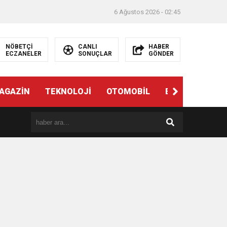
6 Ağustos 2026 - 02:45
NÖBETÇİ
CANLI
HABER
ECZANELER
SONUÇLAR
GÖNDER
AGAZİN
TEKNOLOJİ
OTOMOBİL
EĞİTİM
SAĞ