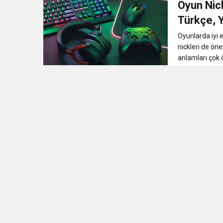
Oyun Nick
11:36
Hareketsiz yaşam diya
Türkçe, Y
Oyunlarda iyi 
11:32
Dr. Öcük, karın germe estet
nickleri de öne
anlamları çok ö
10:45
Terör Örgütüne MİT’ten