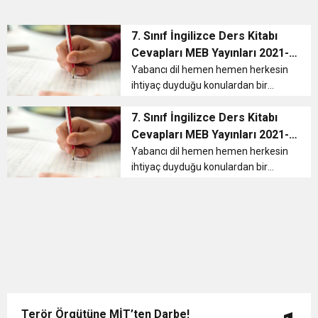
7. Sınıf İngilizce Ders Kitabı
Cevapları MEB Yayınları 2021-
2022
Yabancı dil hemen hemen herkesin
ihtiyaç duyduğu konulardan bir
tanesidir. Bu yüzden İngilizce eğitimi
ortaokul döneminde verilmeye
7. Sınıf İngilizce Ders Kitabı
başlanır. İngilizce ders konuları sınıf
Cevapları MEB Yayınları 2021-
derecelerine göre değişiklik...
2022
Yabancı dil hemen hemen herkesin
ihtiyaç duyduğu konulardan bir
tanesidir. Bu yüzden İngilizce eğitimi
ortaokul döneminde verilmeye
başlanır. İngilizce ders konuları sınıf
derecelerine göre değişiklik...
Terör Örgütüne MİT’ten Darbe!