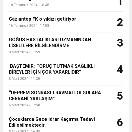
1
18 Temmuz 2024 - 10:45
Gaziantep FK o yıldızı getiriyor
2
16 Temmuz 2024 - 14:08
GÖĞÜS HASTALIKLARI UZMANINDAN
3
LİSELİLERE BİLGİLENDİRME
8 Mart 2024 - 11:59
BAŞTEMİR: “ORUÇ TUTMAK SAĞLIKLI
4
BİREYLER İÇİN ÇOK YARARLIDIR”
8 Mart 2024 - 11:30
“DEPREM SONRASI TRAVMALI OLGULARA
5
CERRAHİ YAKLAŞIM”
6 Mart 2024 - 17:58
Çocuklarda Gece İdrar Kaçırma Tedavi
6
Edilebilmektedir.
5 Mart 2024 - 16:48