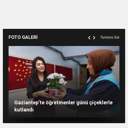
FOTO GALERİ
Tümünü Gör
Şahin: “İstikbalimizi şekillendirecek olan
Konukoğlu: Türkiye ekonomisine 11 farklı
GAÜN’de gri kod tatbikatı gerçeği
Gaziantep’te öğretmenler günü çiçeklerle
sizlersiniz”
sektörde değer katıyoruz
aratmadı
kutlandı