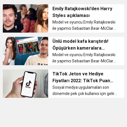
kapısı haline geldi. Özellikle dünya
11:36
Hareketsiz yaşam diyabete neden oluyor
buluşturdu
genelinde 1 milyar kullanıcıyı aşan
Emily Ratajkowski’den Harry
TikTok sayesinde kullanıcılar ciddi
Styles açıklaması
gelirler elde etmeye baş...
11:32
Model ve oyuncu Emily Ratajkowski
Dr. Öcük, karın germe estetiği ile ilgili bilgi verdi
ile yapımcı Sebastian Bear-McClard,
23 Şubat 2018 tarihinde sade bir
10:45
Terör Örgütüne MİT’ten Darbe!
törenle dünyaevine girmişti. Ancak
Ünlü model kafa karıştırdı!
oğulları Sylvester Apollo Bear’ı 2021
Öpüşürken kameralara
yılının Mart ayınd...
yakalandılar
Model ve oyuncu Emily Ratajkowski
ile yapımcı Sebastian Bear-McClard,
23 Şubat 2018 tarihinde sade bir
törenle dünyaevine girmişti. Ancak
TikTok Jeton ve Hediye
oğulları Sylvester Apollo Bear’ı
Fiyatları 2022: TikTok Puan
geçtiğimiz yıl mart ayı...
Hesaplaması Nasıl Yapılır?
Sosyal medya uygulamaları son
dönemde pek çok kullanıcı için gelir
kapısı haline geldi. Özellikle dünya
genelinde 1 milyar kullanıcıyı aşan
TikTok sayesinde kullanıcılar ciddi
gelirler elde etmeye baş...