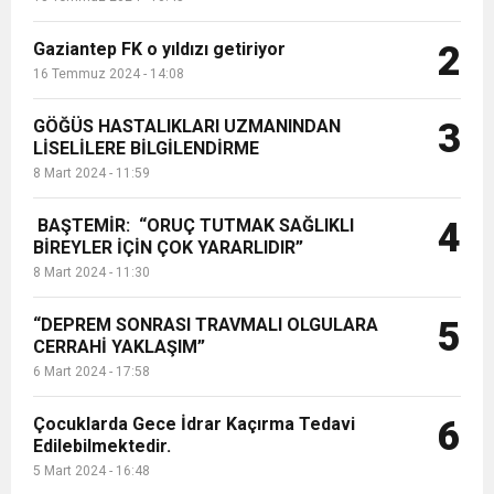
Gaziantep FK o yıldızı getiriyor
2
16 Temmuz 2024 - 14:08
GÖĞÜS HASTALIKLARI UZMANINDAN
3
LİSELİLERE BİLGİLENDİRME
8 Mart 2024 - 11:59
BAŞTEMİR: “ORUÇ TUTMAK SAĞLIKLI
4
BİREYLER İÇİN ÇOK YARARLIDIR”
8 Mart 2024 - 11:30
“DEPREM SONRASI TRAVMALI OLGULARA
5
CERRAHİ YAKLAŞIM”
6 Mart 2024 - 17:58
Çocuklarda Gece İdrar Kaçırma Tedavi
6
Edilebilmektedir.
5 Mart 2024 - 16:48