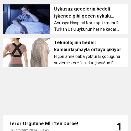
Smith'e pahalıya mal oldu. Will
11:36
Hareketsiz yaşam diyabete neden oluyor
buluşturdu
Smith, 10 yıl Oscar galaları ve
Uykusuz gecelerin bedeli
Akademi etkinliklerinden men
işkence gibi geçen uykulu
edildi....
çalışma saatleri
11:32
Avrasya Hospital Nöroloji Uzmanı Dr.
Dr. Öcük, karın germe estetiği ile ilgili bilgi verdi
Türkan Uslu uykunun her ne kadar
çoğu kişi tarafından dinlenmenin tek
10:45
Terör Örgütüne MİT’ten Darbe!
yolu gibi gözüküyorsa da aslında
Teknolojinin bedeli
vücudun kendini yenileme imkanı
kamburlaşmayla ortaya çıkıyor
bulabildiği ender anlardan b...
Hiçbir anne baba yoktur ki çocuğuna
yüzlerce kere “dik dur çocuğum”
dememiş olsun. Çocuklarımızı
uyarıyoruz ama gelişen teknoloji ve
değişen alışkanlıklar sebebi ile onları
ve kendimizi ne kadar koruy...
Terör Örgütüne MİT’ten Darbe!
1
18 Temmuz 2024 - 10:45