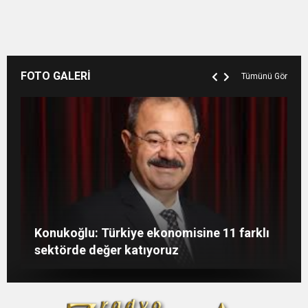
FOTO GALERİ
Tümünü Gör
GAÜN’de gri kod tatbikatı gerçeği
Gaziantep’te öğretmenler günü çiçeklerle
Konukoğlu: Türkiye ekonomisine 11 farklı
aratmadı
Havuz hijyeninin de büyük önem taşır
kutlandı
sektörde değer katıyoruz