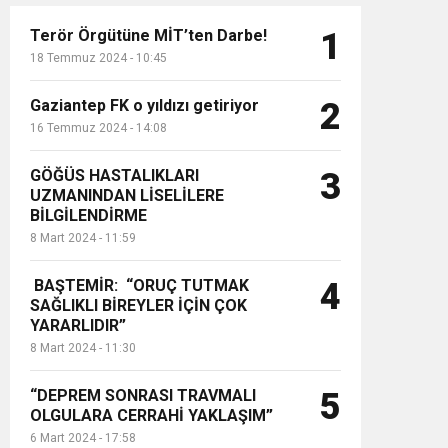
Terör Örgütüne MİT’ten Darbe!
1
18 Temmuz 2024 - 10:45
Gaziantep FK o yıldızı getiriyor
2
16 Temmuz 2024 - 14:08
GÖĞÜS HASTALIKLARI
3
UZMANINDAN LİSELİLERE
BİLGİLENDİRME
8 Mart 2024 - 11:59
BAŞTEMİR: “ORUÇ TUTMAK
4
SAĞLIKLI BİREYLER İÇİN ÇOK
YARARLIDIR”
8 Mart 2024 - 11:30
“DEPREM SONRASI TRAVMALI
5
OLGULARA CERRAHİ YAKLAŞIM”
6 Mart 2024 - 17:58