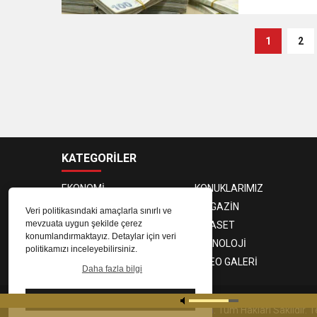
1
2
KATEGORİLER
EKONOMİ
KONUKLARIMIZ
PROGRAMCILAR
MAGAZİN
Veri politikasındaki amaçlarla sınırlı ve
mevzuata uygun şekilde çerez
SAĞLIK
SİYASET
konumlandırmaktayız. Detaylar için veri
SPOR
TEKNOLOJİ
politikamızı inceleyebilirsiniz.
FOTO GALERİ
VIDEO GALERİ
Daha fazla bilgi
Tamam
© 2023
Gaziantep Radyo Zeugma
. Tüm Hakları Saklıdır.