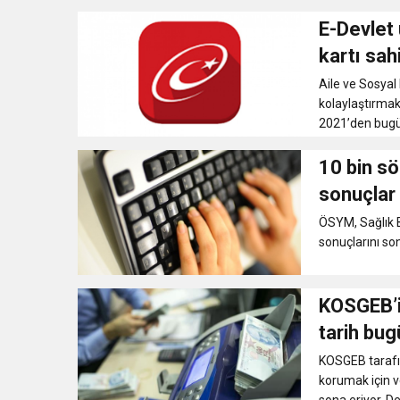
E-Devlet 
kartı sah
Aile ve Sosyal
kolaylaştırmak 
2021’den bugün
10 bin sö
sonuçlar 
ÖSYM, Sağlık B
sonuçlarını son
KOSGEB’in
tarih bug
KOSGEB tarafı
korumak için v