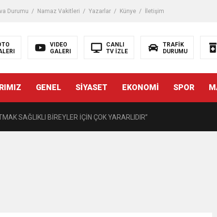
iği ile ilgili bilgi verdi
va Durumu
Namaz Vakitleri
Yazarlar
Künye
İletişim
 Darbe!
OTO
VIDEO
CANLI
TRAFİK
ALERI
GALERI
TV İZLE
DURUMU
tiriyor
RIMIZ
GENEL
SİYASET
EKONOMİ
SPOR
M
UZMANINDAN LİSELİLERE BİLGİLENDİRME
MAK SAĞLIKLI BİREYLER İÇİN ÇOK YARARLIDIR”
AVMALI OLGULARA CERRAHİ YAKLAŞIM”
açırma Tedavi Edilebilmektedir.
FTASI DOLAYISIYLA BİN 100 PERSONELE BİSİKLET DAĞITTI