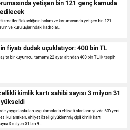
orumasında yetişen bin 121 genç kamuda
eri daha okuyucuyla buluşturdu
 edilecek
 Hizmetler Bakanlığının bakım ve korumasında yetişen bin 121
bete neden oluyor
um ve kuruluşlarındaki kadrolar...
iği ile ilgili bilgi verdi
in fiyatı dudak uçuklatıyor: 400 bin TL
’ta bir kuyumcu, tamamı 22 ayar altından 400 bin TL’lik tespih
 Darbe!
ellikli kimlik kartı sahibi sayısı 3 milyon 31
 yükseldi
de yaygınlaştırılan uygulamalarla ehliyeti olanların yüzde 60'ı yeni
esi kullanırken, ehliyet özelliği yüklenmiş çipli kimlik kartı
ayısı 3 milyon 31 bin 9...