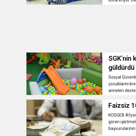
sona eriyor. D
SGK’nin k
güldürdü
Sosyal Güvenli
çocuklarını kr
anneleri destek
Faizsiz 1
KOSGEB Afyonk
gören işletmel
başvurularının