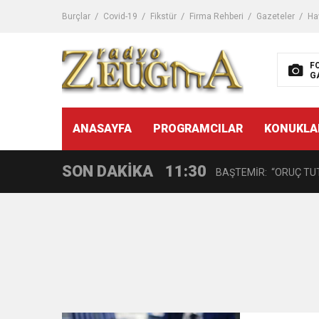
11:32
Dr. Öcük, karın germe estet
Burçlar
Covid-19
Fikstür
Firma Rehberi
Gazeteler
Ha
10:45
Terör Örgütüne MİT’ten
F
G
14:08
Gaziantep FK o yıldızı ge
11:59
ANASAYFA
PROGRAMCILAR
KONUKLA
GÖĞÜS HASTALIKLARI 
SON DAKİKA
11:30
BAŞTEMİR: “ORUÇ TUT
17:58
“DEPREM SONRASI TR
16:48
Çocuklarda Gece İdrar K
12:37
BÜYÜKŞEHİR, VERGİ HA