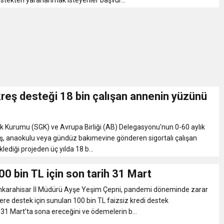
estekten yararlanmak isteyenler başvur...
reş desteği 18 bin çalışan annenin yüzünü
k Kurumu (SGK) ve Avrupa Birliği (AB) Delegasyonu'nun 0-60 aylık
eş, anaokulu veya gündüz bakımevine gönderen sigortalı çalışan
lediği projeden üç yılda 18 b...
00 bin TL için son tarih 31 Mart
arahisar İl Müdürü Ayşe Yeşim Çepni, pandemi döneminde zarar
ere destek için sunulan 100 bin TL faizsiz kredi destek
 31 Mart’ta sona ereceğini ve ödemelerin b...