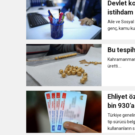
Devlet k
11:41
Gazikültür, yeni bir es
istihdam
Aile ve Sosyal
11:36
Hareketsiz yaşam diya
genç, kamu kur
11:32
Dr. Öcük, karın germe estet
Bu tespih
Kahramanmaraş
10:45
Terör Örgütüne MİT’ten
üretti....
Ehliyet öz
bin 930’a
Türkiye genelin
tip sürücü belg
kullananların s