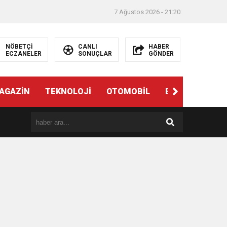
7 Ağustos 2026 - 21:20
NÖBETÇİ
CANLI
HABER
ECZANELER
SONUÇLAR
GÖNDER
AGAZİN
TEKNOLOJİ
OTOMOBİL
EĞİTİM
SAĞ