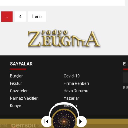
…
4
İleri ›
SAYFALAR
E
Burçlar
Covid-19
Fikstür
Firma Rehberi
E-B
Gazeteler
Hava Durumu
Namaz Vakitleri
Yazarlar
Künye
İletişim
 Tema:
tarafından uyarlanmıştır.