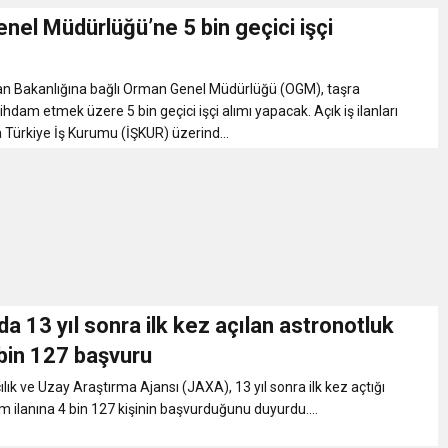
el Müdürlüğü’ne 5 bin geçici işçi
n Bakanlığına bağlı Orman Genel Müdürlüğü (OGM), taşra
tihdam etmek üzere 5 bin geçici işçi alımı yapacak. Açık iş ilanları
 Türkiye İş Kurumu (İŞKUR) üzerind...
a 13 yıl sonra ilk kez açılan astronotluk
 bin 127 başvuru
lık ve Uzay Araştırma Ajansı (JAXA), 13 yıl sonra ilk kez açtığı
ım ilanına 4 bin 127 kişinin başvurduğunu duyurdu....