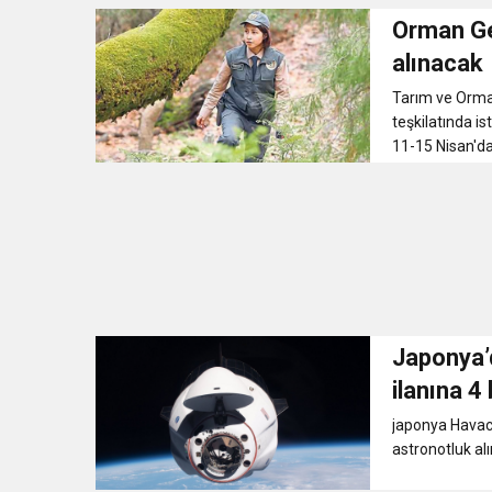
Orman Gen
alınacak
Tarım ve Orma
teşkilatında is
11-15 Nisan'da
Japonya’d
ilanına 4
japonya Havacı
astronotluk al