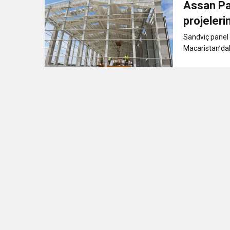
Assan Pa
11:41
Gazikültür, yeni bir es
projeleri
Sandviç panel 
11:36
Hareketsiz yaşam diya
Macaristan’daki
11:32
Dr. Öcük, karın germe estet
10:45
Terör Örgütüne MİT’ten