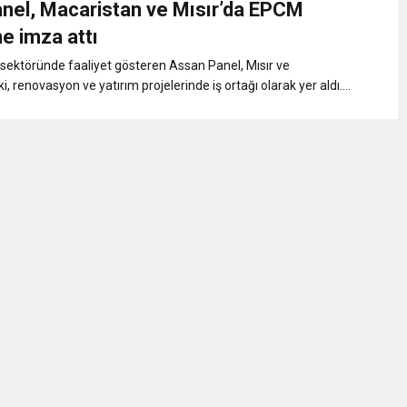
nel, Macaristan ve Mısır’da EPCM
eri daha okuyucuyla buluşturdu
ne imza attı
sektöründe faaliyet gösteren Assan Panel, Mısır ve
bete neden oluyor
, renovasyon ve yatırım projelerinde iş ortağı olarak yer aldı....
iği ile ilgili bilgi verdi
 Darbe!