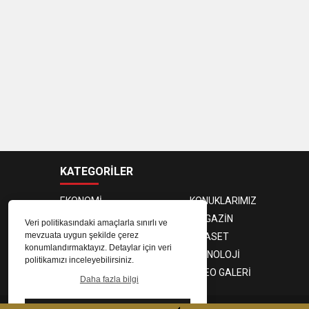
KATEGORİLER
EKONOMİ
KONUKLARIMIZ
PROGRAMCILAR
MAGAZİN
Veri politikasındaki amaçlarla sınırlı ve
mevzuata uygun şekilde çerez
SAĞLIK
SİYASET
konumlandırmaktayız. Detaylar için veri
SPOR
TEKNOLOJİ
politikamızı inceleyebilirsiniz.
FOTO GALERİ
VIDEO GALERİ
Daha fazla bilgi