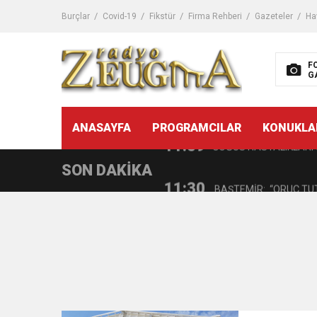
11:32
Dr. Öcük, karın germe estet
Burçlar
Covid-19
Fikstür
Firma Rehberi
Gazeteler
Ha
10:45
Terör Örgütüne MİT’ten
F
G
14:08
Gaziantep FK o yıldızı ge
11:59
ANASAYFA
PROGRAMCILAR
KONUKLA
GÖĞÜS HASTALIKLARI 
SON DAKİKA
11:30
BAŞTEMİR: “ORUÇ TUT
17:58
“DEPREM SONRASI TR
16:48
Çocuklarda Gece İdrar K
12:37
BÜYÜKŞEHİR, VERGİ HA