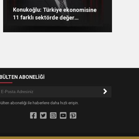
Şahin: “İstikbalimizi
Konukoğlu: Türkiye ekonomisine
11 farklı sektörde değer
GAÜN’de gri kod tatbikatı
Gaziantep’te öğretmenler günü
şekillendirecek olan sizlersiniz”
gerçeği aratmadı
çiçeklerle kutlandı
katıyoruz
-BÜLTEN ABONELİĞİ
ülten aboneliği ile haberlere daha hızlı erişin.