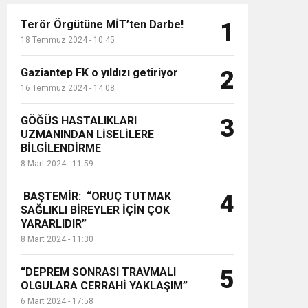
Terör Örgütüne MİT’ten Darbe!
1
18 Temmuz 2024 - 10:45
Gaziantep FK o yıldızı getiriyor
2
16 Temmuz 2024 - 14:08
GÖĞÜS HASTALIKLARI
3
UZMANINDAN LİSELİLERE
BİLGİLENDİRME
8 Mart 2024 - 11:59
BAŞTEMİR: “ORUÇ TUTMAK
4
SAĞLIKLI BİREYLER İÇİN ÇOK
YARARLIDIR”
8 Mart 2024 - 11:30
“DEPREM SONRASI TRAVMALI
5
OLGULARA CERRAHİ YAKLAŞIM”
6 Mart 2024 - 17:58