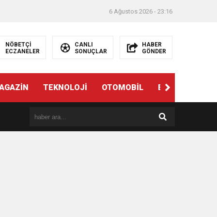
6 Ağustos 2026 - 23:16
NÖBETÇİ
CANLI
HABER
ECZANELER
SONUÇLAR
GÖNDER
AGAZİN
TEKNOLOJİ
OTOMOBİL
EĞİTİM
SAĞ