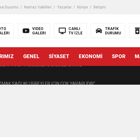
iği ile ilgili bilgi verdi
va Durumu
Namaz Vakitleri
Yazarlar
Künye
İletişim
 Darbe!
OTO
VIDEO
CANLI
TRAFİK
ALERI
GALERI
TV İZLE
DURUMU
tiriyor
RIMIZ
GENEL
SİYASET
EKONOMİ
SPOR
M
UZMANINDAN LİSELİLERE BİLGİLENDİRME
MAK SAĞLIKLI BİREYLER İÇİN ÇOK YARARLIDIR”
AVMALI OLGULARA CERRAHİ YAKLAŞIM”
açırma Tedavi Edilebilmektedir.
FTASI DOLAYISIYLA BİN 100 PERSONELE BİSİKLET DAĞITTI