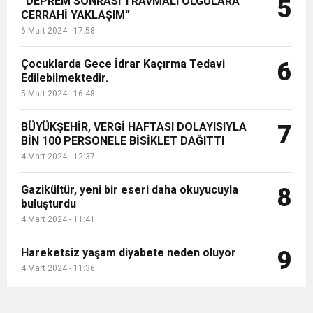
“DEPREM SONRASI TRAVMALI OLGULARA
5
CERRAHİ YAKLAŞIM”
6 Mart 2024 - 17:58
Çocuklarda Gece İdrar Kaçırma Tedavi
6
Edilebilmektedir.
5 Mart 2024 - 16:48
BÜYÜKŞEHİR, VERGİ HAFTASI DOLAYISIYLA
7
BİN 100 PERSONELE BİSİKLET DAĞITTI
4 Mart 2024 - 12:37
Gazikültür, yeni bir eseri daha okuyucuyla
8
buluşturdu
4 Mart 2024 - 11:41
Hareketsiz yaşam diyabete neden oluyor
9
4 Mart 2024 - 11:36