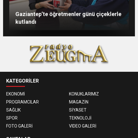
Şahin: “İstikbalimizi şekillendirecek olan
Konukoğlu: Türkiye ekonomisine 11 farklı
GAÜN’de gri kod tatbikatı gerçeği
Gaziantep’te öğretmenler günü çiçeklerle
sizlersiniz”
sektörde değer katıyoruz
aratmadı
kutlandı
KATEGORİLER
EKONOMİ
KONUKLARIMIZ
PROGRAMCILAR
MAGAZİN
SAĞLIK
SİYASET
SPOR
TEKNOLOJİ
FOTO GALERİ
VIDEO GALERİ