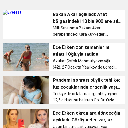
Bakan Akar açıkladı: Afet
bölgesindeki 10 bin 900 ere sıla
izni
Milli Savunma Bakanı Akar
beraberindeki Kara Kuvvetleri
Komutanı Orgeneral Musa Avsever
ile on şehri etkileyen “asrın
Ece Erken zor zamanlarını
felaketinin” hemen ardından
atlattı! Oğluyla tatilde
deprem bölgesine yardım
Avukat Şafak Mahmutyazıcıoğlu
ulaştırmaya başlay...
(42), 27 Ocak’ta Yeşilköy’de uğradığı
silahlı saldırı sonucu hayatını
kaybetmişti. Eşinin vefatıyla sarsılan
Pandemi sonrası büyük tehlike:
Ece Erken, şimdilerde zor günleri
Kız çocuklarında ergenlik yaşı
atlatmaya çalış...
8’e düştü
Türkiye’de ortalama ergenlik yaşının
12,5 olduğunu belirten Op. Dr. Özlem
Özyılmaz, “Ergenlik yaşı son yıllarda
özellikle Amerika ve Avrupa’da
Ece Erken ekranlara döneceğini
düştü. Türkiye’de yapılan
açıkladı: Görüşmeler var, az
çalışmalarda sadece meme ...
kaldı!
Uzun bir süre aşk yaşayan Ece