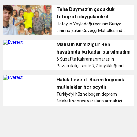
Genel Seçimi için sandık başına
11:36
Hareketsiz yaşam diyabete neden oluyor
buluşturdu
gidiyor. Ülke genelinde saat 08.00’de
Taha Duymaz’ın çocukluk
başlayacak oy verme işlemi saat
fotoğrafı duygulandırdı
17.00’de sona erecek. Sab...
11:32
Hatay’ın Yayladağı ilçesinin Suriye
Dr. Öcük, karın germe estetiği ile ilgili bilgi verdi
sınırına yakın Güveççi Mahallesi’nde
ailesiyle yaşayan, beş metrekarelik
10:45
Terör Örgütüne MİT’ten Darbe!
mutfaklarında yaptığı yöresel
Mahsun Kırmızıgül: Ben
lezzetleri ve farklı tarifleri, sosyal
hayatımda bu kadar sarsılmadım
medyada ta...
6 Şubat’ta Kahramanmaraş’ın
Pazarcık ilçesinde 7,7 büyüklüğünde
deprem meydana geldi. 45 saniye
süren deprem; Trabzon, Adana,
Haluk Levent: Bazen küçücük
Gaziantep, Malatya, Kilis, Adıyaman,
mutluluklar her şeydir
Diyarbakır, Şanlıurfa, Osmaniye,
Türkiye’yi hüzne boğan deprem
Sams...
felaketi sonrası yaraları sarmak için
tüm kurumlar ve vatandaşlar büyük
çaba sarf ediyor. Ünlüler dünyası da
afet bölgesine yönelik yardım
kampanyaları için ilk and...