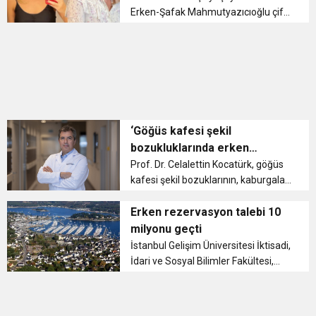
Erken-Şafak Mahmutyazıcıoğlu çift,
Haziran 2021’de dünyaevine girmiş
ve evlilik haberini “Mutluluğumuzu
sizinle paylaşmak istedik.
Yanımızda olan herkese teşe...
‘Göğüs kafesi şekil
bozukluklarında erken
farkındalık tedavi başarısını
Prof. Dr. Celalettin Kocatürk, göğüs
kafesi şekil bozuklarının, kaburgalar
artırıyor’
ve iman tahtası arasında bulunan
kıkırdakların aşırı gelişmesi
Erken rezervasyon talebi 10
sebebiyle meydana geldiğini
milyonu geçti
belirterek, ...
İstanbul Gelişim Üniversitesi İktisadi,
İdari ve Sosyal Bilimler Fakültesi,
Turizm Rehberliği Bölümü Dr. Öğr.
Üyesi Fatma Özçelik Heper, ...