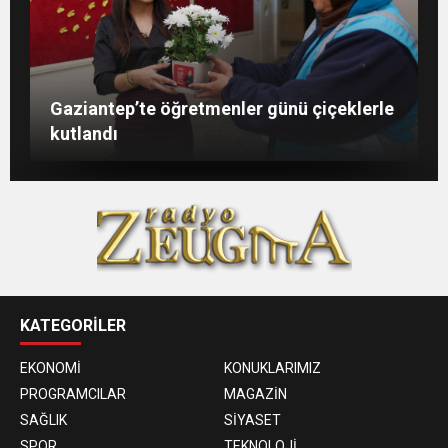
Şahin: “İstikbalimizi şekillendirecek olan
Konukoğlu: Türkiye ekonomisine 11 farklı
GAÜN’de gri kod tatbikatı gerçeği
Gaziantep’te öğretmenler günü çiçeklerle
sizlersiniz”
sektörde değer katıyoruz
aratmadı
kutlandı
KATEGORİLER
EKONOMİ
KONUKLARIMIZ
PROGRAMCILAR
MAGAZİN
SAĞLIK
SİYASET
SPOR
TEKNOLOJİ