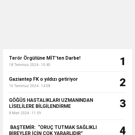
yağlanması, hipertansiyon, diyabet
11:36
Hareketsiz yaşam diyabete neden oluyor
buluşturdu
ve bazı kanser türlerine neden
olmaktadır. Çocuklarda bile
obezitenin görülme sıklığı
11:32
Dr. Öcük, karın germe estetiği ile ilgili bilgi verdi
artmaktadır. H...
10:45
Terör Örgütüne MİT’ten Darbe!
Terör Örgütüne MİT’ten Darbe!
1
18 Temmuz 2024 - 10:45
Gaziantep FK o yıldızı getiriyor
2
16 Temmuz 2024 - 14:08
GÖĞÜS HASTALIKLARI UZMANINDAN
3
LİSELİLERE BİLGİLENDİRME
8 Mart 2024 - 11:59
BAŞTEMİR: “ORUÇ TUTMAK SAĞLIKLI
4
BİREYLER İÇİN ÇOK YARARLIDIR”