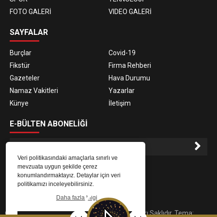
FOTO GALERİ
VIDEO GALERİ
SAYFALAR
Burçlar
Covid-19
Fikstür
Firma Rehberi
Gazeteler
Hava Durumu
Namaz Vakitleri
Yazarlar
Künye
İletişim
E-BÜLTEN ABONELİĞİ
Veri politikasındaki amaçlarla sınırlı ve
E-Bülten aboneliği ile haberlere daha hızlı erişin.
mevzuata uygun şekilde çerez
konumlandırmaktayız. Detaylar için veri
politikamızı inceleyebilirsiniz.
Daha fazla bilgi
© 2023
Gaziantep Radyo Zeugma
. Tüm Hakları Saklıdır. Tema: