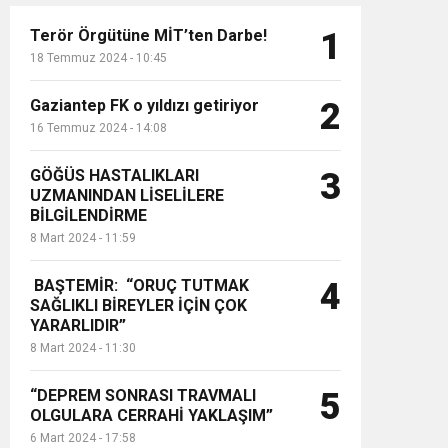
Terör Örgütüne MİT’ten Darbe!
1
18 Temmuz 2024 - 10:45
Gaziantep FK o yıldızı getiriyor
2
16 Temmuz 2024 - 14:08
GÖĞÜS HASTALIKLARI
3
UZMANINDAN LİSELİLERE
BİLGİLENDİRME
8 Mart 2024 - 11:59
BAŞTEMİR: “ORUÇ TUTMAK
4
SAĞLIKLI BİREYLER İÇİN ÇOK
YARARLIDIR”
8 Mart 2024 - 11:30
“DEPREM SONRASI TRAVMALI
5
OLGULARA CERRAHİ YAKLAŞIM”
6 Mart 2024 - 17:58