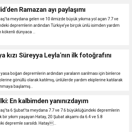
did’den Ramazan ayı paylaşımı
’ta meydana gelen ve 10 ilimizde büyük yıkıma yol açan 7.7 ve
deki depremlerin ardından Türkiye’ye birçok ünlü isimden yardım
in kökenli dünyaca ...
a kızı Süreyya Leyla’nın ilk fotoğrafını
 yasa boğan depremlerin ardından yaraların sarılması için binlerce
plerine gönüllü olarak katılmış, ünlülerde yardım ekiplerine katılarak
nmaya başlamış...
lki: En kalbimden yanınızdayım
’ta 6 Şubat’ta meydana 7.7 ve 7.6 büyüklüğündeki depremlerin
 bir yıkım yaşayan Hatay, 20 Şubat akşamı da 6.4 ve 5.8
ki depremle sarsıldı. Hatay...