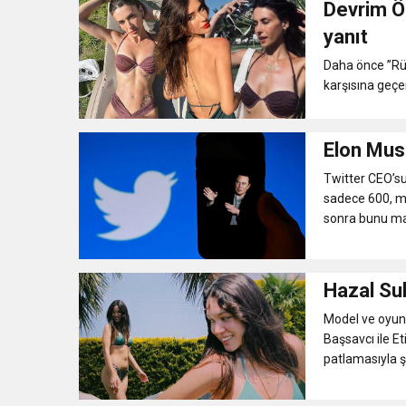
Devrim Ö
11:41
Gazikültür, yeni bir es
yanıt
Daha önce ”Rüy
11:36
Hareketsiz yaşam diya
karşısına geçen
11:32
Dr. Öcük, karın germe estet
Elon Musk
Twitter CEO’su
10:45
Terör Örgütüne MİT’ten
sadece 600, ma
sonra bunu mav
Hazal Sub
Model ve oyunc
Başsavcı ile E
patlamasıyla şo