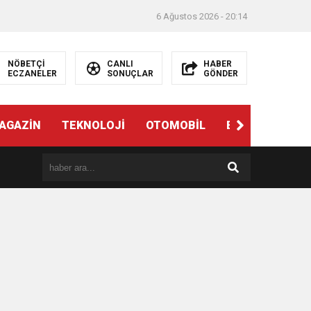
6 Ağustos 2026 - 20:14
NÖBETÇİ
CANLI
HABER
ECZANELER
SONUÇLAR
GÖNDER
AGAZİN
TEKNOLOJİ
OTOMOBİL
EĞİTİM
SAĞ