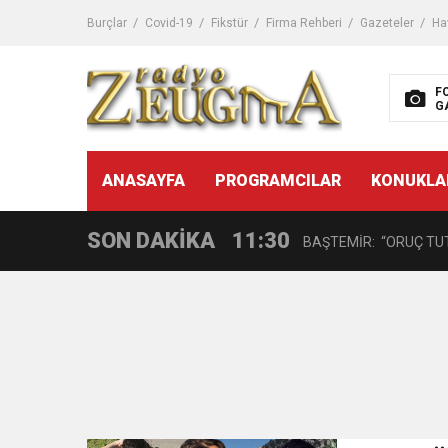
11:32
Dr. Öcük, karın germe estet
Burçlar
Covid-19
Fikstür
Firma Rehberi
Gazeteler
Ha
10:45
Terör Örgütüne MİT’ten
F
G
14:08
Gaziantep FK o yıldızı ge
11:59
ANASAYFA
PROGRAMCILAR
KONUKLA
GÖĞÜS HASTALIKLARI 
SON DAKİKA
11:30
BAŞTEMİR: “ORUÇ TUT
17:58
“DEPREM SONRASI TR
16:48
Çocuklarda Gece İdrar K
12:37
BÜYÜKŞEHİR, VERGİ HA