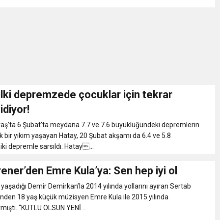
lki depremzede çocuklar için tekrar
idiyor!
’ta 6 Şubat’ta meydana 7.7 ve 7.6 büyüklüğündeki depremlerin
 bir yıkım yaşayan Hatay, 20 Şubat akşamı da 6.4 ve 5.8
ki depremle sarsıldı. Hatay...
ener’den Emre Kula’ya: Sen hep iyi ol
k yaşadığı Demir Demirkan’la 2014 yılında yollarını ayıran Sertab
inden 18 yaş küçük müzisyen Emre Kula ile 2015 yılında
mişti. “KUTLU OLSUN YENİ ...