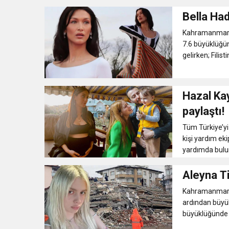
Bella Ha
Kahramanmaraş
7.6 büyüklüğün
gelirken; Filist
Hazal Kay
paylaştı!
Tüm Türkiye’yi
kişi yardım eki
yardımda bulu
Aleyna Ti
Kahramanmaraş
ardından büyük
büyüklüğünde i