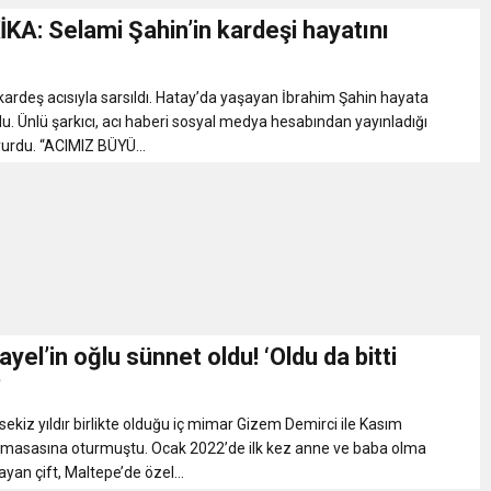
KA: Selami Şahin’in kardeşi hayatını
kardeş acısıyla sarsıldı. Hatay’da yaşayan İbrahim Şahin hayata
u. Ünlü şarkıcı, acı haberi sosyal medya hesabından yayınladığı
urdu. “ACIMIZ BÜYÜ...
yel’in oğlu sünnet oldu! ‘Oldu da bitti
’
sekiz yıldır birlikte olduğu iç mimar Gizem Demirci ile Kasım
 masasına oturmuştu. Ocak 2022’de ilk kez anne ve baba olma
yan çift, Maltepe’de özel...