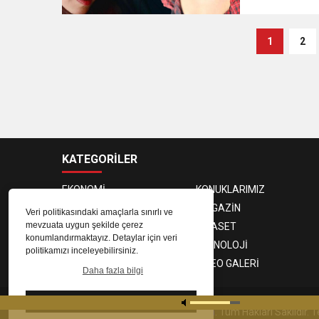
1
2
KATEGORİLER
EKONOMİ
KONUKLARIMIZ
PROGRAMCILAR
MAGAZİN
Veri politikasındaki amaçlarla sınırlı ve
mevzuata uygun şekilde çerez
SAĞLIK
SİYASET
konumlandırmaktayız. Detaylar için veri
SPOR
TEKNOLOJİ
politikamızı inceleyebilirsiniz.
FOTO GALERİ
VIDEO GALERİ
Daha fazla bilgi
Tamam
© 2023
Gaziantep Radyo Zeugma
. Tüm Hakları Saklıdır.