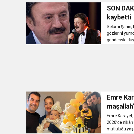
SON DAKİ
kaybetti
Selami Şahin, 
gözlerini yumd
gönderiyle duy
Emre Kara
maşallah
Emre Karayel, 
2020’de nikâh
mutluluğu yaşa