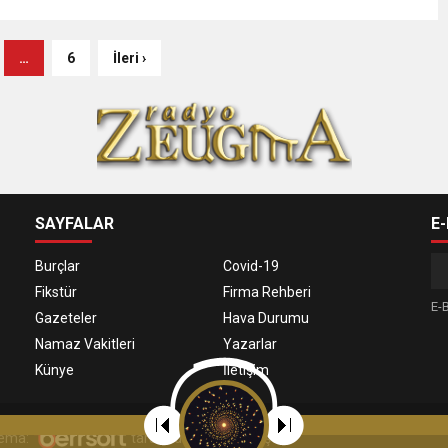
…
6
İleri ›
SAYFALAR
E
Burçlar
Covid-19
Fikstür
Firma Rehberi
E-B
Gazeteler
Hava Durumu
Namaz Vakitleri
Yazarlar
Künye
İletişim
 Tema:
tarafından uyarlanmıştır.