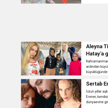
Aleyna Ti
Hatay’a g
Kahramanmaraş
ardından büyük
büyüklüğünde i
Sertab Er
Uzun yıllar aş
Erener, kendis
dünyaevine gir