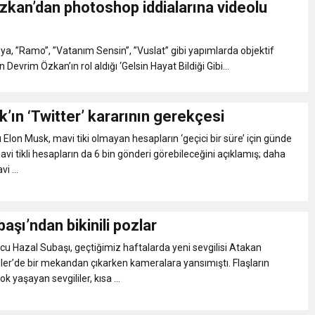
zkan’dan photoshop iddialarına videolu
eri daha okuyucuyla buluşturdu
a, ”Ramo”, ”Vatanım Sensin”, ”Vuslat” gibi yapımlarda objektif
bete neden oluyor
 Devrim Özkan’ın rol aldığı ‘Gelsin Hayat Bildiği Gibi...
iği ile ilgili bilgi verdi
’ın ‘Twitter’ kararının gerekçesi
 Elon Musk, mavi tiki olmayan hesapların ‘geçici bir süre’ için günde
 Darbe!
vi tikli hesapların da 6 bin gönderi görebileceğini açıklamış; daha
i ...
aşı’ndan bikinili pozlar
u Hazal Subaşı, geçtiğimiz haftalarda yeni sevgilisi Atakan
tiler’de bir mekandan çıkarken kameralara yansımıştı. Flaşların
k yaşayan sevgililer, kısa ...