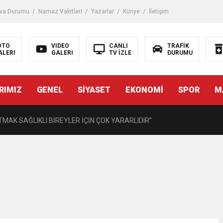
iği ile ilgili bilgi verdi
va Durumu
Namaz Vakitleri
Yazarlar
Künye
İletişim
 Darbe!
OTO
VIDEO
CANLI
TRAFİK
ALERI
GALERI
TV İZLE
DURUMU
tiriyor
RIMIZ
GENEL
SİYASET
EKONOMİ
SPOR
M
UZMANINDAN LİSELİLERE BİLGİLENDİRME
MAK SAĞLIKLI BİREYLER İÇİN ÇOK YARARLIDIR”
AVMALI OLGULARA CERRAHİ YAKLAŞIM”
açırma Tedavi Edilebilmektedir.
FTASI DOLAYISIYLA BİN 100 PERSONELE BİSİKLET DAĞITTI