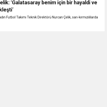
lik: ‘Galatasaray benim için bir hayaldi ve
eri daha okuyucuyla buluşturdu
leşti’
dın Futbol Takımı Teknik Direktörü Nurcan Çelik, sarı-kırmızılılarda
bete neden oluyor
iği ile ilgili bilgi verdi
 Darbe!