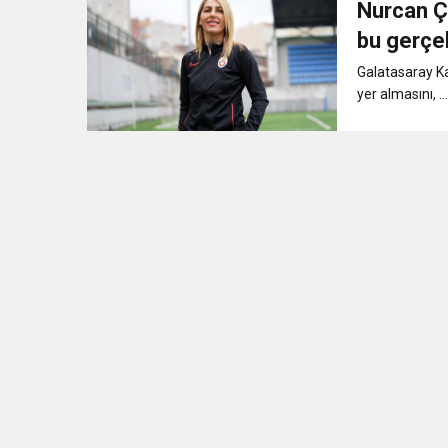
Nurcan Çe
11:41
Gazikültür, yeni bir es
bu gerçek
Galatasaray Ka
11:36
Hareketsiz yaşam diya
yer almasını, ...
11:32
Dr. Öcük, karın germe estet
10:45
Terör Örgütüne MİT’ten