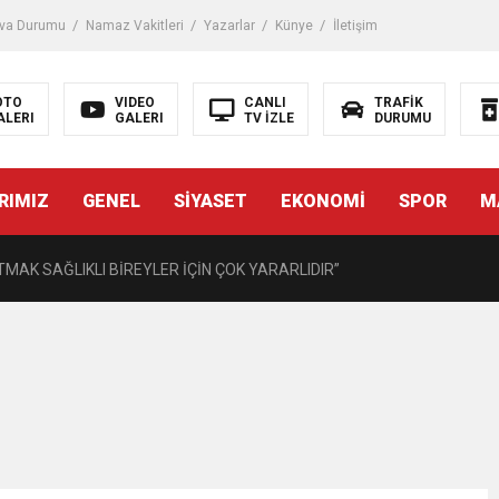
iği ile ilgili bilgi verdi
va Durumu
Namaz Vakitleri
Yazarlar
Künye
İletişim
 Darbe!
OTO
VIDEO
CANLI
TRAFİK
ALERI
GALERI
TV İZLE
DURUMU
tiriyor
RIMIZ
GENEL
SİYASET
EKONOMİ
SPOR
M
UZMANINDAN LİSELİLERE BİLGİLENDİRME
MAK SAĞLIKLI BİREYLER İÇİN ÇOK YARARLIDIR”
AVMALI OLGULARA CERRAHİ YAKLAŞIM”
açırma Tedavi Edilebilmektedir.
FTASI DOLAYISIYLA BİN 100 PERSONELE BİSİKLET DAĞITTI