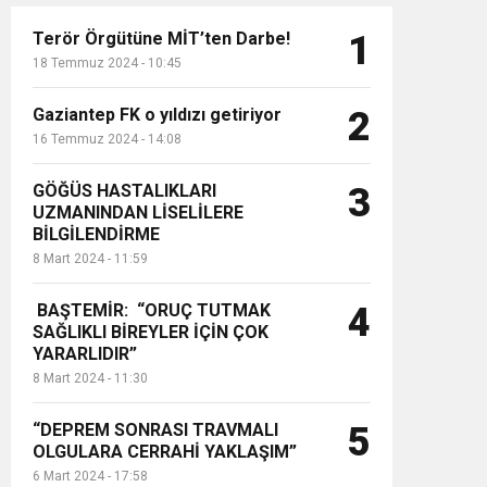
Terör Örgütüne MİT’ten Darbe!
1
18 Temmuz 2024 - 10:45
Gaziantep FK o yıldızı getiriyor
2
16 Temmuz 2024 - 14:08
GÖĞÜS HASTALIKLARI
3
UZMANINDAN LİSELİLERE
BİLGİLENDİRME
8 Mart 2024 - 11:59
BAŞTEMİR: “ORUÇ TUTMAK
4
SAĞLIKLI BİREYLER İÇİN ÇOK
YARARLIDIR”
8 Mart 2024 - 11:30
“DEPREM SONRASI TRAVMALI
5
OLGULARA CERRAHİ YAKLAŞIM”
6 Mart 2024 - 17:58