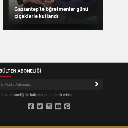
Şahin: “İstikbalimizi
Konukoğlu: Türkiye ekonomisine
11 farklı sektörde değer
GAÜN’de gri kod tatbikatı
Gaziantep’te öğretmenler günü
şekillendirecek olan sizlersiniz”
gerçeği aratmadı
çiçeklerle kutlandı
katıyoruz
-BÜLTEN ABONELİĞİ
ülten aboneliği ile haberlere daha hızlı erişin.