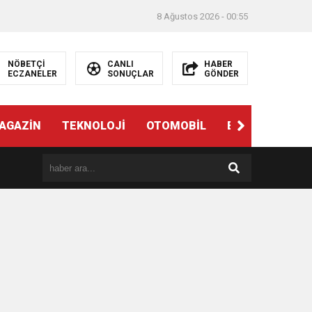
8 Ağustos 2026 - 00:55
NÖBETÇİ
CANLI
HABER
ECZANELER
SONUÇLAR
GÖNDER
AGAZİN
TEKNOLOJİ
OTOMOBİL
EĞİTİM
SAĞ