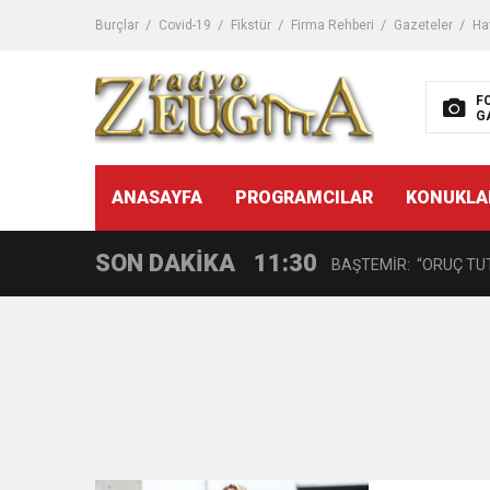
11:32
Dr. Öcük, karın germe estet
Burçlar
Covid-19
Fikstür
Firma Rehberi
Gazeteler
Ha
10:45
Terör Örgütüne MİT’ten
F
G
14:08
Gaziantep FK o yıldızı ge
11:59
ANASAYFA
PROGRAMCILAR
KONUKLA
GÖĞÜS HASTALIKLARI 
SON DAKİKA
11:30
BAŞTEMİR: “ORUÇ TUT
17:58
“DEPREM SONRASI TR
16:48
Çocuklarda Gece İdrar K
12:37
BÜYÜKŞEHİR, VERGİ HA