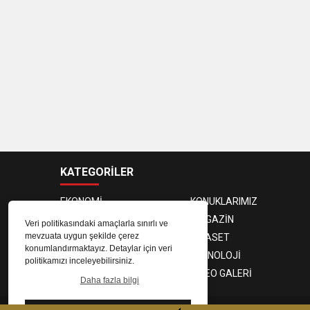
KATEGORİLER
EKONOMİ
KONUKLARIMIZ
PROGRAMCILAR
MAGAZİN
Veri politikasındaki amaçlarla sınırlı ve
mevzuata uygun şekilde çerez
SAĞLIK
SİYASET
konumlandırmaktayız. Detaylar için veri
SPOR
TEKNOLOJİ
politikamızı inceleyebilirsiniz.
FOTO GALERİ
VIDEO GALERİ
Daha fazla bilgi