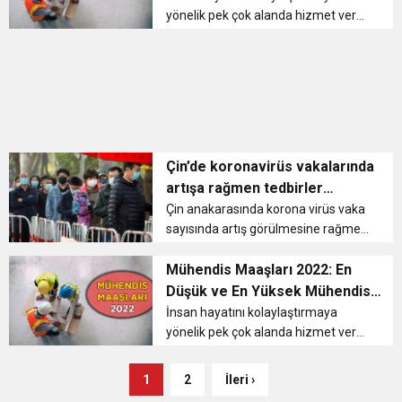
yönelik pek çok alanda hizmet veren
mühendisler alanlarına göre değişir.
Çevre mühendisi, maden
mühendisi, kimya mühendisi, inşaat
mühendisi, endüstri mühendisi gibi
pek...
Çin’de koronavirüs vakalarında
artışa rağmen tedbirler
gevşetiliyor
Çin anakarasında korona virüs vaka
sayısında artış görülmesine rağmen
alınan bazı tedbirler gevşetiliyor.
Başkent Pekin’de dün 118 yeni vaka
Mühendis Maaşları 2022: En
kayıtlara geçerken, karantina
Düşük ve En Yüksek Mühendis
altındaki bölgelerin sayısı a...
Maaşı Ne Kadar?
İnsan hayatını kolaylaştırmaya
yönelik pek çok alanda hizmet veren
mühendisler alanlarına göre değişir.
Çevre mühendisi, maden
1
2
İleri ›
mühendisi, kimya mühendisi, inşaat