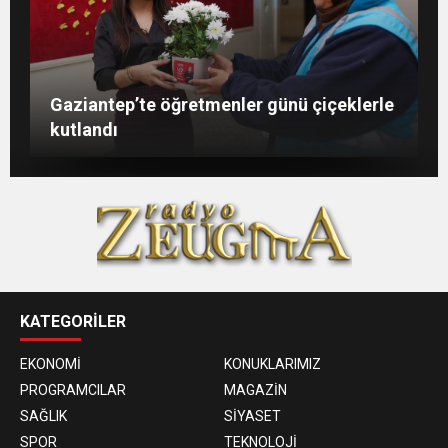
Şahin: “İstikbalimizi şekillendirecek olan
Konukoğlu: Türkiye ekonomisine 11 farklı
GAÜN’de gri kod tatbikatı gerçeği
Gaziantep’te öğretmenler günü çiçeklerle
sizlersiniz”
sektörde değer katıyoruz
aratmadı
kutlandı
KATEGORİLER
EKONOMİ
KONUKLARIMIZ
PROGRAMCILAR
MAGAZİN
SAĞLIK
SİYASET
SPOR
TEKNOLOJİ