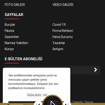
FOTO GALERİ
VIDEO GALERİ
SAYFALAR
Burçlar
Covid-19
Fikstür
Firma Rehberi
Gazeteler
Hava Durumu
Namaz Vakitleri
Yazarlar
Künye
İletişim
E-BÜLTEN ABONELİĞİ
Veri politikasındaki amaçlarla sınırlı ve
E-Bülten aboneliği ile haberlere daha hızlı erişin.
mevzuata uygun şekilde çerez
konumlandırmaktayız. Detaylar için veri
politikamızı inceleyebilirsiniz.
Daha fazla bilgi
© 2023
Gaziantep Radyo Zeugma
. Tüm Hakları Saklıdır. Tema:
Tamam