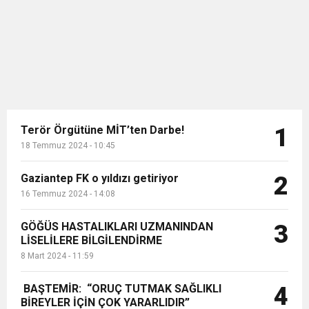
mühendisi, endüstri mühendisi gibi
pek...
Terör Örgütüne MİT’ten Darbe!
1
18 Temmuz 2024 - 10:45
Gaziantep FK o yıldızı getiriyor
2
16 Temmuz 2024 - 14:08
GÖĞÜS HASTALIKLARI UZMANINDAN
3
LİSELİLERE BİLGİLENDİRME
8 Mart 2024 - 11:59
BAŞTEMİR: “ORUÇ TUTMAK SAĞLIKLI
4
BİREYLER İÇİN ÇOK YARARLIDIR”