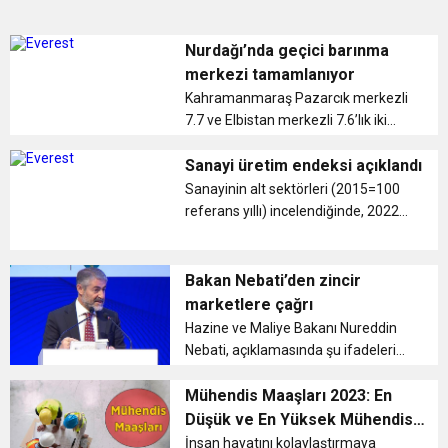
Nurdağı’nda geçici barınma
merkezi tamamlanıyor
Kahramanmaraş Pazarcık merkezli
7.7 ve Elbistan merkezli 7.6’lık iki
büyük depremde en ciddi hasarı
alan yer Gaziantep’in Nurdağı ilçesi
Sanayi üretim endeksi açıklandı
oldu. İlk belirlemelere göre 4 bin 787
Sanayinin alt sektörleri (2015=100
acil yıkılac...
referans yıllı) incelendiğinde, 2022
yılı Aralık ayında madencilik ve
taşocakçılığı sektörü endeksi bir
önceki yılın aynı ayına göre %1,1
Bakan Nebati’den zincir
azaldı, imalat sanayi sektö...
marketlere çağrı
Hazine ve Maliye Bakanı Nureddin
Nebati, açıklamasında şu ifadeleri
kullandı: “2022 yılında ihracatımız
cumhuriyet tarihi rekorunu kırarak
Mühendis Maaşları 2023: En
254 milyar dolar seviyesine
Düşük ve En Yüksek Mühendis
ulaşmıştır. Bugün Türkiye 2...
Maaşı Ne Kadar?
İnsan hayatını kolaylaştırmaya