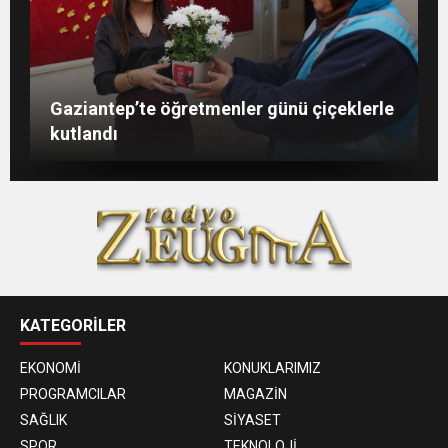
Şahin: “İstikbalimizi şekillendirecek olan
Konukoğlu: Türkiye ekonomisine 11 farklı
GAÜN’de gri kod tatbikatı gerçeği
Gaziantep’te öğretmenler günü çiçeklerle
sizlersiniz”
sektörde değer katıyoruz
aratmadı
kutlandı
KATEGORİLER
EKONOMİ
KONUKLARIMIZ
PROGRAMCILAR
MAGAZİN
SAĞLIK
SİYASET
SPOR
TEKNOLOJİ