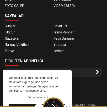
FOTO GALERİ
VIDEO GALERİ
SAYFALAR
Burçlar
Covid-19
Fikstür
Firma Rehberi
Gazeteler
Hava Durumu
Namaz Vakitleri
Yazarlar
Künye
İletişim
E-BÜLTEN ABONELİĞİ
Veri politikasındaki amaçlarla sınırlı ve
E-Bülten aboneliği ile haberlere daha hızlı erişin.
mevzuata uygun şekilde çerez
konumlandırmaktayız. Detaylar için veri
politikamızı inceleyebilirsiniz.
Daha fazla bilgi
© 2023
Gaziantep Radyo Zeugma
. Tüm Hakları Saklıdır. Tema: