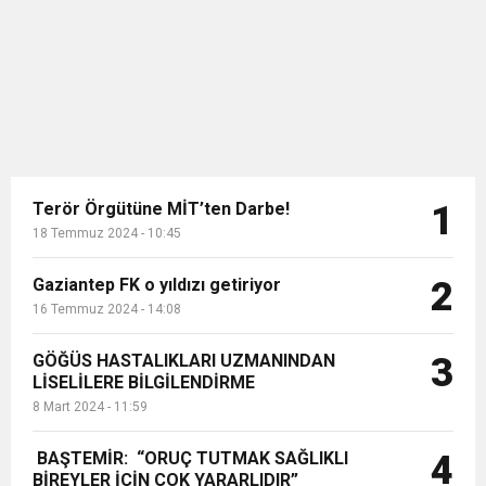
ülkede gündemi derinden sarsarken
11:36
Hareketsiz yaşam diyabete neden oluyor
buluşturdu
NBA'de oyuncuların boykot kararı
derin bir krizi de beraberinde getirdi.
Oyuncular maçlara devam oy...
11:32
Dr. Öcük, karın germe estetiği ile ilgili bilgi verdi
10:45
Terör Örgütüne MİT’ten Darbe!
Terör Örgütüne MİT’ten Darbe!
1
18 Temmuz 2024 - 10:45
Gaziantep FK o yıldızı getiriyor
2
16 Temmuz 2024 - 14:08
GÖĞÜS HASTALIKLARI UZMANINDAN
3
LİSELİLERE BİLGİLENDİRME
8 Mart 2024 - 11:59
BAŞTEMİR: “ORUÇ TUTMAK SAĞLIKLI
4
BİREYLER İÇİN ÇOK YARARLIDIR”