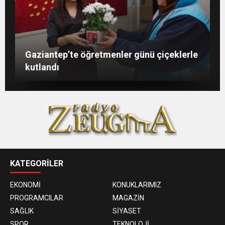
Şahin: “İstikbalimizi şekillendirecek olan
Konukoğlu: Türkiye ekonomisine 11 farklı
GAÜN’de gri kod tatbikatı gerçeği
Gaziantep’te öğretmenler günü çiçeklerle
sizlersiniz”
sektörde değer katıyoruz
aratmadı
kutlandı
KATEGORİLER
EKONOMİ
KONUKLARIMIZ
PROGRAMCILAR
MAGAZİN
SAĞLIK
SİYASET
SPOR
TEKNOLOJİ