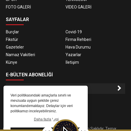
FOTO GALERİ
VIDEO GALERİ
SAYFALAR
Burçlar
Covid-19
Fikstür
Firma Rehberi
Gazeteler
Hava Durumu
Namaz Vakitleri
Yazarlar
Künye
İletişim
E-BÜLTEN ABONELİĞİ
Veri politikasındaki amaçlarla sınırlı ve
E-Bülten aboneliği ile haberlere daha hızlı erişin.
mevzuata uygun şekilde çerez
konumlandırmaktayız. Detaylar için veri
politikamızı inceleyebilirsiniz.
Daha fazla bilgi
© 2023
Gaziantep Radyo Zeugma
. Tüm Hakları Saklıdır. Tema: