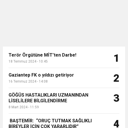
panele bir tartışma damgasını
11:36
Hareketsiz yaşam diyabete neden oluyor
buluşturdu
vurdu. Oyuncular sendikasının
başkanı Michele Roberts ile Los
Angeles Clippers'ın oyun kurucusu
11:32
Dr. Öcük, karın germe estetiği ile ilgili bilgi verdi
Patrick Bev...
10:45
Terör Örgütüne MİT’ten Darbe!
Terör Örgütüne MİT’ten Darbe!
1
18 Temmuz 2024 - 10:45
Gaziantep FK o yıldızı getiriyor
2
16 Temmuz 2024 - 14:08
GÖĞÜS HASTALIKLARI UZMANINDAN
3
LİSELİLERE BİLGİLENDİRME
8 Mart 2024 - 11:59
BAŞTEMİR: “ORUÇ TUTMAK SAĞLIKLI
4
BİREYLER İÇİN ÇOK YARARLIDIR”