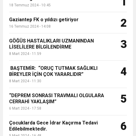
1
18 Temmuz 2024 - 10:45
Gaziantep FK o yıldızı getiriyor
2
16 Temmuz 2024 - 14:08
GÖĞÜS HASTALIKLARI UZMANINDAN
3
LİSELİLERE BİLGİLENDİRME
8 Mart 2024 - 11:59
BAŞTEMİR: “ORUÇ TUTMAK SAĞLIKLI
4
BİREYLER İÇİN ÇOK YARARLIDIR”
8 Mart 2024 - 11:30
“DEPREM SONRASI TRAVMALI OLGULARA
5
CERRAHİ YAKLAŞIM”
6 Mart 2024 - 17:58
Çocuklarda Gece İdrar Kaçırma Tedavi
6
Edilebilmektedir.
5 Mart 2024 - 16:48