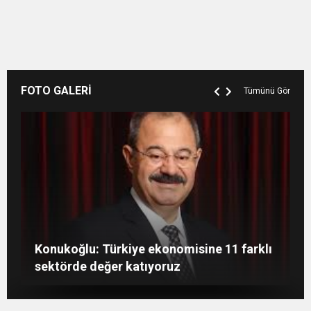
FOTO GALERİ
Tümünü Gör
GAÜN’de gri kod tatbikatı gerçeği
Gaziantep’te öğretmenler günü çiçeklerle
Konukoğlu: Türkiye ekonomisine 11 farklı
aratmadı
Havuz hijyeninin de büyük önem taşır
kutlandı
sektörde değer katıyoruz