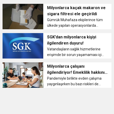
boşta geçen süre ücreti konusunda
11:36
Hareketsiz yaşam diyabete neden oluyor
buluşturdu
merak edilen sorular cevap buldu....
Milyonlarca kaçak makaron ve
sigara filtresi ele geçirildi
11:32
Gümrük Muhafaza ekiplerince tüm
Dr. Öcük, karın germe estetiği ile ilgili bilgi verdi
ülkede yapılan operasyonlarda
milyonlarca kaçak sigara, sarmalık
10:45
Terör Örgütüne MİT’ten Darbe!
tütün ve makaron (filtreli sigara
SGK’dan milyonlarca kişiyi
kağıdı) ele geçirdi. Bugün Edirne
ilgilendiren duyuru!
Hamzabeyli Sınır Kapısı'nda bir tır...
Vatandaşların sağlık hizmetlerine
erişimde bir sorun yaşamaması için
uyarıda bulunan SGK, e-Devlet
üzerinden adres bilgilerinin kontrol
Milyonlarca çalışanı
edilip güncellenmesi gerektiğini
ilgilendiriyor! Emeklilik hakkınız
belirtti....
tehlikede olabilir
Pandemiyle birlikte evden çalışma
yaygınlaşırken bu bazı riskleri de
beraberinde getiriyor. Çalışma
biçiminin sosyal güvenlik açısından
hangi statüde değerlendirileceği
konusundaki belirsizlik, emekli...