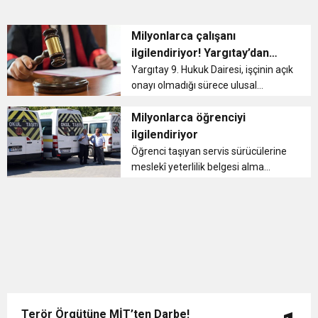
Milyonlarca çalışanı
ilgilendiriyor! Yargıtay’dan
emsal izin kararı
Yargıtay 9. Hukuk Dairesi, işçinin açık
onayı olmadığı sürece ulusal
bayram veya genel tatil gününde
çalışmanın diğer herhangi bir günde
Milyonlarca öğrenciyi
çalışmamak suretiyle telafisinin
ilgilendiriyor
mümkün olmadığına hükmetti....
Öğrenci taşıyan servis sürücülerine
meslekî yeterlilik belgesi alma
yükümlülüğü 3 Eylül 2020 tarihinde
yürürlüğe giriyor. Bu tarihten itibaren
okul servis sürücüleri için meslekî
yeterlilik belgesi al...
Terör Örgütüne MİT’ten Darbe!