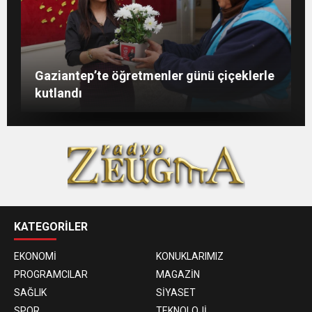
Şahin: “İstikbalimizi şekillendirecek olan
Konukoğlu: Türkiye ekonomisine 11 farklı
GAÜN’de gri kod tatbikatı gerçeği
Gaziantep’te öğretmenler günü çiçeklerle
sizlersiniz”
sektörde değer katıyoruz
aratmadı
kutlandı
KATEGORİLER
EKONOMİ
KONUKLARIMIZ
PROGRAMCILAR
MAGAZİN
SAĞLIK
SİYASET
SPOR
TEKNOLOJİ