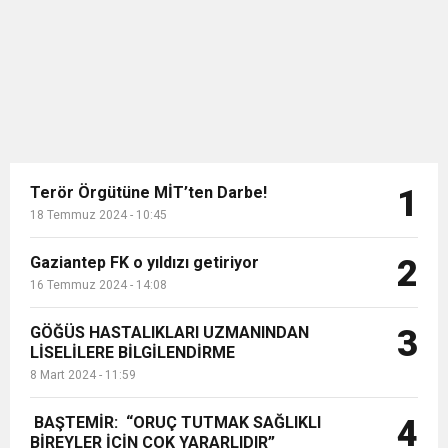
Macaristan’daki, renovasyon ve
11:36
Hareketsiz yaşam diyabete neden oluyor
buluşturdu
yatırım projelerinde iş ortağı olarak
yer aldı....
11:32
Dr. Öcük, karın germe estetiği ile ilgili bilgi verdi
10:45
Terör Örgütüne MİT’ten Darbe!
Terör Örgütüne MİT’ten Darbe!
1
18 Temmuz 2024 - 10:45
Gaziantep FK o yıldızı getiriyor
2
16 Temmuz 2024 - 14:08
GÖĞÜS HASTALIKLARI UZMANINDAN
3
LİSELİLERE BİLGİLENDİRME
8 Mart 2024 - 11:59
BAŞTEMİR: “ORUÇ TUTMAK SAĞLIKLI
4
BİREYLER İÇİN ÇOK YARARLIDIR”