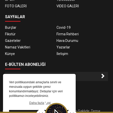
FOTO GALERİ
VIDEO GALERİ
SAYFALAR
Burçlar
Covid-19
Fikstür
Firma Rehberi
Gazeteler
Hava Durumu
Namaz Vakitleri
Yazarlar
Künye
İletişim
E-BÜLTEN ABONELİĞİ
Veri politikasındaki amaçlarla sınırlı ve
E-Bülten aboneliği ile haberlere daha hızlı erişin.
mevzuata uygun şekilde çerez
konumlandırmaktayız. Detaylar için veri
politikamızı inceleyebilirsiniz.
Daha fazla bilgi
© 2023
Gaziantep Radyo Zeugma
. Tüm Hakları Saklıdır. Tema: