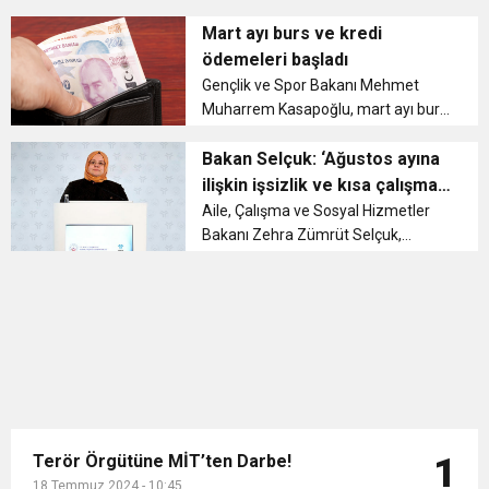
hazırlanan engelli, yaşlı, şehit yakını
11:36
Hareketsiz yaşam diyabete neden oluyor
buluşturdu
ve gazileri ücretsiz olarak taşıyan
Mart ayı burs ve kredi
şehir içi özel halk otobüsü ve deniz
ödemeleri başladı
ulaşım aracı sahip...
11:32
Gençlik ve Spor Bakanı Mehmet
Dr. Öcük, karın germe estetiği ile ilgili bilgi verdi
Muharrem Kasapoğlu, mart ayı burs
ve kredi ödemelerinin 6 Mart
10:45
Terör Örgütüne MİT’ten Darbe!
itibarıyla başladığını duyurdu....
Bakan Selçuk: ‘Ağustos ayına
ilişkin işsizlik ve kısa çalışma
ödeneği ödemeleri 3 Eylül’de
Aile, Çalışma ve Sosyal Hizmetler
Bakanı Zehra Zümrüt Selçuk,
başlıyor’
Ağustos ayına ilişkin işsizlik ve kısa
çalışma ödemelerinin 3 Eylül’den
itibaren hesaplara yatırılacağını
duyurdu....
Terör Örgütüne MİT’ten Darbe!
1
18 Temmuz 2024 - 10:45