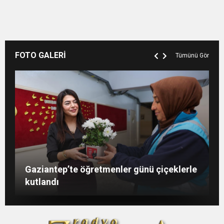
FOTO GALERİ
Tümünü Gör
Şahin: “İstikbalimizi şekillendirecek olan
Konukoğlu: Türkiye ekonomisine 11 farklı
GAÜN’de gri kod tatbikatı gerçeği
Gaziantep’te öğretmenler günü çiçeklerle
sizlersiniz”
sektörde değer katıyoruz
aratmadı
kutlandı