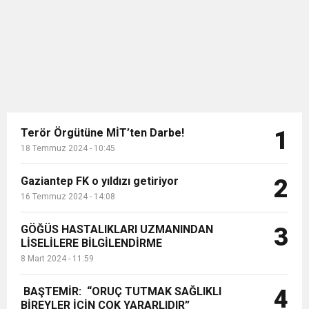
biri olan SAP’nin Global | Platin iş
11:36
Hareketsiz yaşam diyabete neden oluyor
buluşturdu
ortağı itelligence Türkiye, bu sene
21’incisi gerçekleştirilen ‘Bilişim 500-
İlk 500 Bilişim Şir...
11:32
Dr. Öcük, karın germe estetiği ile ilgili bilgi verdi
10:45
Terör Örgütüne MİT’ten Darbe!
Terör Örgütüne MİT’ten Darbe!
1
18 Temmuz 2024 - 10:45
Gaziantep FK o yıldızı getiriyor
2
16 Temmuz 2024 - 14:08
GÖĞÜS HASTALIKLARI UZMANINDAN
3
LİSELİLERE BİLGİLENDİRME
8 Mart 2024 - 11:59
BAŞTEMİR: “ORUÇ TUTMAK SAĞLIKLI
4
BİREYLER İÇİN ÇOK YARARLIDIR”