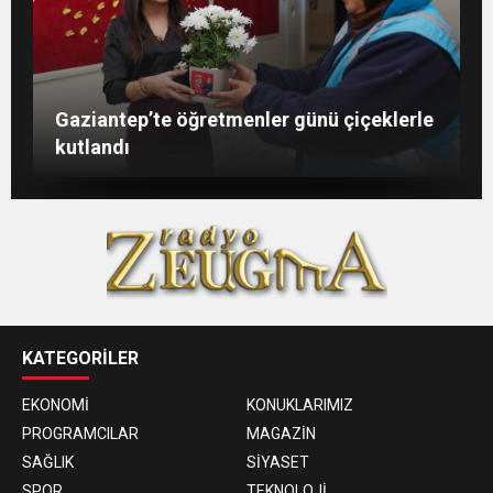
Şahin: “İstikbalimizi şekillendirecek olan
Konukoğlu: Türkiye ekonomisine 11 farklı
GAÜN’de gri kod tatbikatı gerçeği
Gaziantep’te öğretmenler günü çiçeklerle
sizlersiniz”
sektörde değer katıyoruz
aratmadı
kutlandı
KATEGORİLER
EKONOMİ
KONUKLARIMIZ
PROGRAMCILAR
MAGAZİN
SAĞLIK
SİYASET
SPOR
TEKNOLOJİ