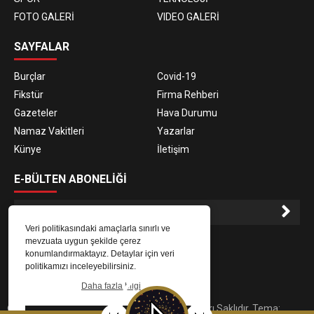
FOTO GALERİ
VIDEO GALERİ
SAYFALAR
Burçlar
Covid-19
Fikstür
Firma Rehberi
Gazeteler
Hava Durumu
Namaz Vakitleri
Yazarlar
Künye
İletişim
E-BÜLTEN ABONELİĞİ
Veri politikasındaki amaçlarla sınırlı ve
E-Bülten aboneliği ile haberlere daha hızlı erişin.
mevzuata uygun şekilde çerez
konumlandırmaktayız. Detaylar için veri
politikamızı inceleyebilirsiniz.
Daha fazla bilgi
© 2023
Gaziantep Radyo Zeugma
. Tüm Hakları Saklıdır. Tema: