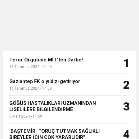
adet Rus Su-27 ile sıkıştırılarak
11:36
Hareketsiz yaşam diyabete neden oluyor
buluşturdu
uzaklaştırıldı....
11:32
Dr. Öcük, karın germe estetiği ile ilgili bilgi verdi
10:45
Terör Örgütüne MİT’ten Darbe!
Terör Örgütüne MİT’ten Darbe!
1
18 Temmuz 2024 - 10:45
Gaziantep FK o yıldızı getiriyor
2
16 Temmuz 2024 - 14:08
GÖĞÜS HASTALIKLARI UZMANINDAN
3
LİSELİLERE BİLGİLENDİRME
8 Mart 2024 - 11:59
BAŞTEMİR: “ORUÇ TUTMAK SAĞLIKLI
4
BİREYLER İÇİN ÇOK YARARLIDIR”