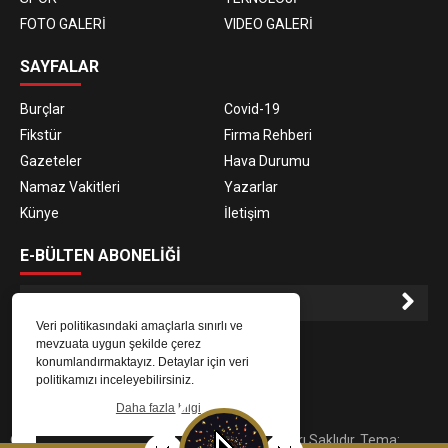
FOTO GALERİ
VIDEO GALERİ
SAYFALAR
Burçlar
Covid-19
Fikstür
Firma Rehberi
Gazeteler
Hava Durumu
Namaz Vakitleri
Yazarlar
Künye
İletişim
E-BÜLTEN ABONELİĞİ
Veri politikasındaki amaçlarla sınırlı ve
E-Bülten aboneliği ile haberlere daha hızlı erişin.
mevzuata uygun şekilde çerez
konumlandırmaktayız. Detaylar için veri
politikamızı inceleyebilirsiniz.
Daha fazla bilgi
© 2023
Gaziantep Radyo Zeugma
. Tüm Hakları Saklıdır. Tema: