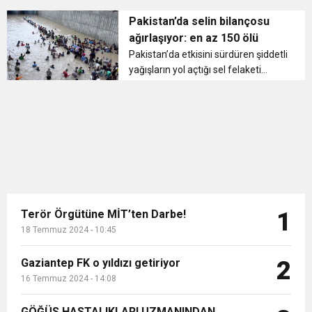
güven oyu alamaması üzerine
11:36
Hareketsiz yaşam diyabete neden oluyor
buluşturdu
görevden alınan Başbakan Imran
Pakistan’da selin bilançosu
Khan’ın destekçileri sokaklara
ağırlaşıyor: en az 150 ölü
çıkarak, kararı protesto etti....
11:32
Pakistan’da etkisini sürdüren şiddetli
Dr. Öcük, karın germe estetiği ile ilgili bilgi verdi
yağışların yol açtığı sel felaketi
sonucu can kaybı 150’ye yükseldi....
10:45
Terör Örgütüne MİT’ten Darbe!
Terör Örgütüne MİT’ten Darbe!
1
18 Temmuz 2024 - 10:45
Gaziantep FK o yıldızı getiriyor
2
16 Temmuz 2024 - 14:08
GÖĞÜS HASTALIKLARI UZMANINDAN