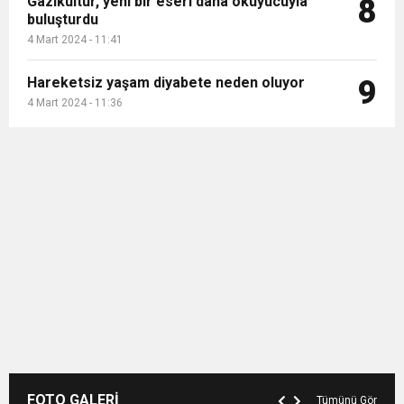
Gazikültür, yeni bir eseri daha okuyucuyla
8
buluşturdu
4 Mart 2024 - 11:41
Hareketsiz yaşam diyabete neden oluyor
9
4 Mart 2024 - 11:36
FOTO GALERİ
Tümünü Gör