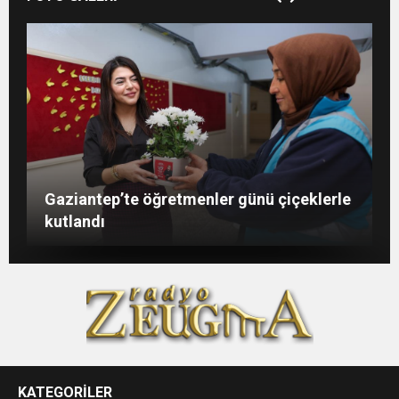
Şahin: “İstikbalimizi şekillendirecek olan
Konukoğlu: Türkiye ekonomisine 11 farklı
GAÜN’de gri kod tatbikatı gerçeği
Gaziantep’te öğretmenler günü çiçeklerle
sizlersiniz”
sektörde değer katıyoruz
aratmadı
kutlandı
KATEGORİLER