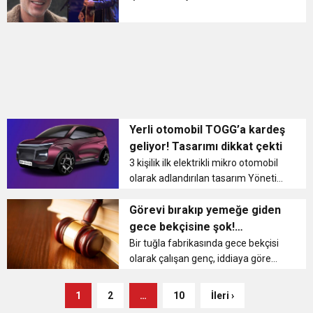
ettikten sonra basın mensuplarının
sorularını yanıtlayan Teoman,
sevenlerine müjde verdi.
Önümüzdeki 1.5 yılın projelerinin
hazır oldu...
Yerli otomobil TOGG’a kardeş
geliyor! Tasarımı dikkat çekti
3 kişilik ilk elektrikli mikro otomobil
olarak adlandırılan tasarım Yönetim
Kurulu Başkanı Yakup Canseven
tarafından paylaşıldı. Amperino’nun
Görevi bırakıp yemeğe giden
150 kilometre yol gidip, kullanıcısına
gece bekçisine şok!
park sorunu d...
Yargıtay’dan tazminat kararı
Bir tuğla fabrikasında gece bekçisi
olarak çalışan genç, iddiaya göre
komşu fabrikadaki arkadaşının
yanına yemeğe gitti. Bu sırada trafo
1
2
…
10
İleri ›
binasına giren hırsızlar, yüklü