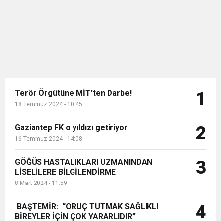
miktarda kablo ve elektrik malz...
Terör Örgütüne MİT’ten Darbe!
1
18 Temmuz 2024 - 10:45
Gaziantep FK o yıldızı getiriyor
2
16 Temmuz 2024 - 14:08
GÖĞÜS HASTALIKLARI UZMANINDAN
3
LİSELİLERE BİLGİLENDİRME
8 Mart 2024 - 11:59
BAŞTEMİR: “ORUÇ TUTMAK SAĞLIKLI
4
BİREYLER İÇİN ÇOK YARARLIDIR”