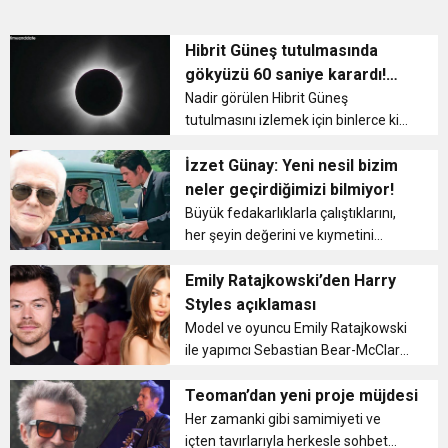
Hibrit Güneş tutulmasında
gökyüzü 60 saniye karardı!
‘Akıllara durgunluk verici’
Nadir görülen Hibrit Güneş
tutulmasını izlemek için binlerce kişi
tutulmanın dünyada en iyi
görüldüğü yer olan Avustralya’nın
İzzet Günay: Yeni nesil bizim
batısındaki Exmouth kasabasına
neler geçirdiğimizi bilmiyor!
akın etti. Bugün Exmouth’ta gök...
Büyük fedakarlıklarla çalıştıklarını,
her şeyin değerini ve kıymetini
bildiklerini belirten İzzet Günay, “Bir
gün taksiye bindiğimde, taksici beni
Emily Ratajkowski’den Harry
tanıdı ve ‘Sizin zamanın futbolcuları
Styles açıklaması
ve ...
Model ve oyuncu Emily Ratajkowski
ile yapımcı Sebastian Bear-McClard,
23 Şubat 2018 tarihinde sade bir
törenle dünyaevine girmişti. Ancak
Teoman’dan yeni proje müjdesi
oğulları Sylvester Apollo Bear’ı 2021
Her zamanki gibi samimiyeti ve
yılının Mart ayınd...
içten tavırlarıyla herkesle sohbet