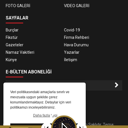
FOTO GALERİ
VIDEO GALERİ
SAYFALAR
Burçlar
Covid-19
Fikstür
Firma Rehberi
Gazeteler
Hava Durumu
Namaz Vakitleri
Yazarlar
Künye
İletişim
E-BÜLTEN ABONELİĞİ
Veri politikasındaki amaçlarla sınırlı ve
E-Bülten aboneliği ile haberlere daha hızlı erişin.
mevzuata uygun şekilde çerez
konumlandırmaktayız. Detaylar için veri
politikamızı inceleyebilirsiniz.
Daha fazla bilgi
© 2023
Gaziantep Radyo Zeugma
. Tüm Hakları Saklıdır. Tema:
Tamam