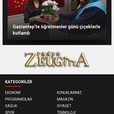
Şahin: “İstikbalimizi şekillendirecek olan
Konukoğlu: Türkiye ekonomisine 11 farklı
GAÜN’de gri kod tatbikatı gerçeği
Gaziantep’te öğretmenler günü çiçeklerle
sizlersiniz”
sektörde değer katıyoruz
aratmadı
kutlandı
KATEGORİLER
EKONOMİ
KONUKLARIMIZ
PROGRAMCILAR
MAGAZİN
SAĞLIK
SİYASET
SPOR
TEKNOLOJİ