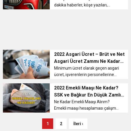
dakika haberler, köşe yazıları,
magazinden siyasete, spordan
seyahate bütün konuların tek adresi
milliyet.com.tr; Milliyet.com.tr haber
içerikleri izin alınmadan, ka...
2022 Asgari Ücret – Brüt ve Net
Asgari Ücret Zammı Ne Kadar?
Geçmiş Yıllara Ait Asgari Ücret
Minimum ücret olarak geçen asgari
ücret, işverenlerin personellerine
Tablosu
verebileceği en düşük ödemedir.
Milyonlarca kişiyi yakından
2022 Emekli Maaşı Ne Kadar?
ilgilendiren asgari ücret çalıştığı
SSK ve Bağkur En Düşük Zamlı
işkolu hangisi olursa olsun bir işç...
Emekli ve Memur Emekli Maaşı
Ne Kadar Emekli Maaşı Alırım?
Emekli maaşı hesaplaması çalışma
Ne Kadar Oldu?
günü, prim ödemesi gibi pek çok
kritere göre değişiklik
1
2
İleri ›
göstermektedir. Emekli maaşı