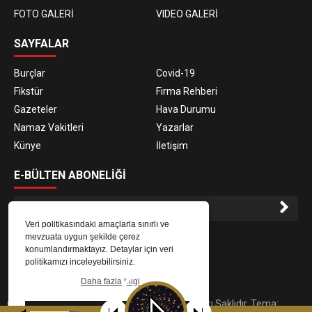
FOTO GALERİ
VIDEO GALERİ
SAYFALAR
Burçlar
Covid-19
Fikstür
Firma Rehberi
Gazeteler
Hava Durumu
Namaz Vakitleri
Yazarlar
Künye
İletişim
E-BÜLTEN ABONELİĞİ
Veri politikasındaki amaçlarla sınırlı ve
E-Bülten aboneliği ile haberlere daha hızlı erişin.
mevzuata uygun şekilde çerez
konumlandırmaktayız. Detaylar için veri
politikamızı inceleyebilirsiniz.
Daha fazla bilgi
© 2023
Gaziantep Radyo Zeugma
. Tüm Hakları Saklıdır. Tema:
Tamam