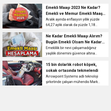
almak demektir. Sigortalı olarak
Sorgulama
11:36
Hareketsiz yaşam diyabete neden oluyor
buluşturdu
çalışan kişiler gerekli yükümlülükleri
Emekli Maaşı 2023 Ne Kadar?
yerine getirdikten sonra emekli
Emekli ve Memur Emekli Maaşı
olmaya hak kazanır. Emeklili...
Ne Kadar Oldu? SSK ve Bağ-Kur
11:32
Aralık ayında enflasyon yıllık yüzde
Dr. Öcük, karın germe estetiği ile ilgili bilgi verdi
64,27 aylık olarak da yüzde 1,18
En Düşük Emekli Maaşları
gerçekleşti. Buna göre emekliye
10:45
Terör Örgütüne MİT’ten Darbe!
zam oranı yüzde 15,39 olurken
Ne Kadar Emekli Maaşı Alırım?
memura zam oranı ise yüzde 16,47
Bugün Emekli Olsam Ne Kadar
olarak hesaplandı. Cumhurbaşkanı
Emekli Maaşı Alırım? 2023 4A,
Emeklilik bir nevi çalışamadığınız
Re...
yaşlılık dönemini güvence altına
4B VE 4C Emekli Maaşı ve
almak demektir. Sigortalı olarak
Emeklilik Yaşı Hesaplama
çalışan kişiler gerekli yükümlülükleri
15 bin dolarlık robot köpek,
yerine getirdikten sonra emekli
sokak ortasında tekmelendi
olmaya hak kazanır. Emeklili...
Arrowpoint Systems adlı teknoloji
şirketinde çalışan mühendis Mark
Trueno, cumartesi günü prototip
robot köpeği, eğlence mekanlarının
bulunduğu Fortitude Vadisi
bölgesinde yürüyüşe çıkardığını
söyledi...