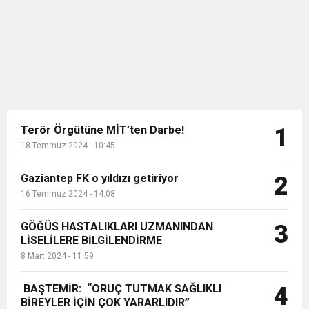
hesaplamak için; 4A Emekli Maaşı
Hesaplama Robot...
Terör Örgütüne MİT’ten Darbe!
1
18 Temmuz 2024 - 10:45
Gaziantep FK o yıldızı getiriyor
2
16 Temmuz 2024 - 14:08
GÖĞÜS HASTALIKLARI UZMANINDAN
3
LİSELİLERE BİLGİLENDİRME
8 Mart 2024 - 11:59
BAŞTEMİR: “ORUÇ TUTMAK SAĞLIKLI
4
BİREYLER İÇİN ÇOK YARARLIDIR”