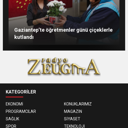
Şahin: “İstikbalimizi şekillendirecek olan
Konukoğlu: Türkiye ekonomisine 11 farklı
GAÜN’de gri kod tatbikatı gerçeği
Gaziantep’te öğretmenler günü çiçeklerle
sizlersiniz”
sektörde değer katıyoruz
aratmadı
kutlandı
KATEGORİLER
EKONOMİ
KONUKLARIMIZ
PROGRAMCILAR
MAGAZİN
SAĞLIK
SİYASET
SPOR
TEKNOLOJİ