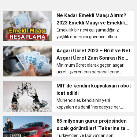
Ne Kadar Emekli Maaşı Alırım?
2023 Emekli Maaşı ve Emeklilik
Yaşı Hesaplama – Emekli Aylığı
Emeklilik bir nevi çalışamadığınız
yaşlılık dönemini güvence altına
ve Yaş Sorgulaması Nasıl
almak demektir. Sigortalı olarak
Yapılır?
çalışan kişiler gerekli yükümlülükleri
Asgari Ücret 2023 – Brüt ve Net
yerine getirdikten sonra emekli
Asgari Ücret Zam Sonrası Ne
olmaya hak kazanır. Emeklili...
Kadar Oldu? Geçmiş Yıllara Ait
Minimum ücret olarak geçen asgari
ücret, işverenlerin personellerine
Asgari Ücret Tablosu
verebileceği en düşük ödemedir.
Milyonlarca kişiyi yakından
MIT’de kendini kopyalayan robot
ilgilendiren asgari ücret çalıştığı
icat edildi
işkolu hangisi olursa olsun bir işç...
Mühendisler, kendisinin yeni
kopyaları da dahil “neredeyse her
şeyi” inşa edebilen bir robot
geliştirdiklerini açıkladı. Kendini
85 milyonun gurur projesinden
kopyalayan robot, Massachusetts
sıcak görüntüler! ‘Tekerine taş
Teknoloji Enstitüsü’n...
değmesin’
Türkiye’den ve Dünya’dan son