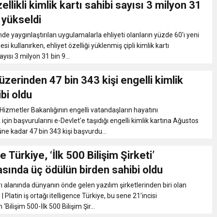
ellikli kimlik kartı sahibi sayısı 3 milyon 31
eri daha okuyucuyla buluşturdu
 yükseldi
de yaygınlaştırılan uygulamalarla ehliyeti olanların yüzde 60'ı yeni
bete neden oluyor
esi kullanırken, ehliyet özelliği yüklenmiş çipli kimlik kartı
ayısı 3 milyon 31 bin 9...
iği ile ilgili bilgi verdi
üzerinden 47 bin 343 kişi engelli kimlik
ibi oldu
 Darbe!
 Hizmetler Bakanlığının engelli vatandaşların hayatını
için başvurularını e-Devlet'e taşıdığı engelli kimlik kartına Ağustos
e kadar 47 bin 343 kişi başvurdu...
e Türkiye, ‘İlk 500 Bilişim Şirketi’
sında üç ödülün birden sahibi oldu
ı alanında dünyanın önde gelen yazılım şirketlerinden biri olan
| Platin iş ortağı itelligence Türkiye, bu sene 21’incisi
 ‘Bilişim 500-İlk 500 Bilişim Şir...