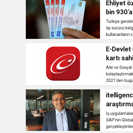
Ehliyet öz
11:41
Gazikültür, yeni bir es
bin 930’a
Türkiye genelin
11:36
Hareketsiz yaşam diya
tip sürücü belg
kullananların s
11:32
Dr. Öcük, karın germe estet
E-Devlet 
kartı sah
10:45
Terör Örgütüne MİT’ten
Aile ve Sosyal
kolaylaştırmak 
2021’den bugün
itelligenc
araştırma
İş uygulamalar
SAP’nin Global 
gerçekleştirilen