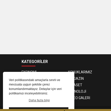
KATEGORİLER
EKONOMİ
KONUKLARIMIZ
PROGRAMCILAR
MAGAZİN
Veri politikasındaki amaçlarla sınırlı ve
mevzuata uygun şekilde çerez
SAĞLIK
SİYASET
konumlandırmaktayız. Detaylar için veri
SPOR
TEKNOLOJİ
politikamızı inceleyebilirsiniz.
FOTO GALERİ
VIDEO GALERİ
Daha fazla bilgi