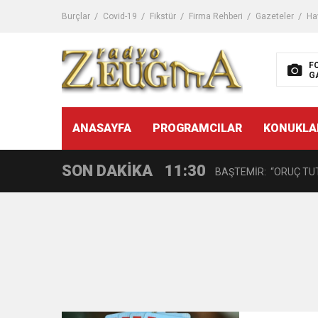
11:32
Dr. Öcük, karın germe estet
Burçlar
Covid-19
Fikstür
Firma Rehberi
Gazeteler
Ha
10:45
Terör Örgütüne MİT’ten
F
G
14:08
Gaziantep FK o yıldızı ge
11:59
ANASAYFA
PROGRAMCILAR
KONUKLA
GÖĞÜS HASTALIKLARI 
SON DAKİKA
11:30
BAŞTEMİR: “ORUÇ TUT
17:58
“DEPREM SONRASI TR
16:48
Çocuklarda Gece İdrar K
12:37
BÜYÜKŞEHİR, VERGİ HA