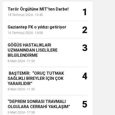
Terör Örgütüne MİT’ten Darbe!
1
18 Temmuz 2024 - 10:45
Gaziantep FK o yıldızı getiriyor
2
16 Temmuz 2024 - 14:08
GÖĞÜS HASTALIKLARI
3
UZMANINDAN LİSELİLERE
BİLGİLENDİRME
8 Mart 2024 - 11:59
BAŞTEMİR: “ORUÇ TUTMAK
4
SAĞLIKLI BİREYLER İÇİN ÇOK
YARARLIDIR”
8 Mart 2024 - 11:30
“DEPREM SONRASI TRAVMALI
5
OLGULARA CERRAHİ YAKLAŞIM”
6 Mart 2024 - 17:58