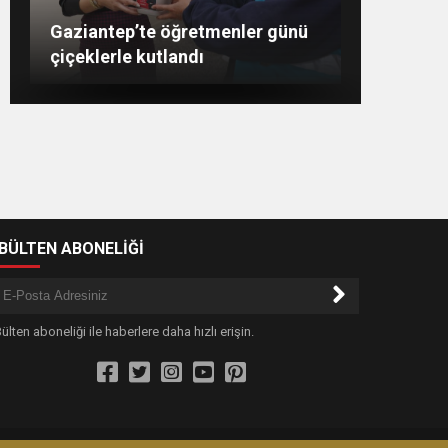
Şahin: “İstikbalimizi
Konukoğlu: Türkiye ekonomisine
11 farklı sektörde değer
GAÜN’de gri kod tatbikatı
Gaziantep’te öğretmenler günü
şekillendirecek olan sizlersiniz”
gerçeği aratmadı
çiçeklerle kutlandı
katıyoruz
-BÜLTEN ABONELİĞİ
ülten aboneliği ile haberlere daha hızlı erişin.