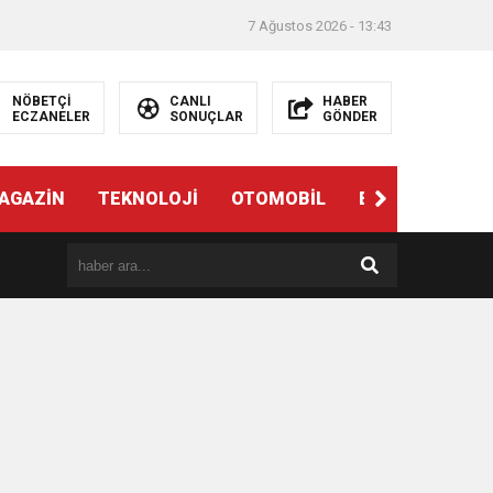
7 Ağustos 2026 - 13:43
NÖBETÇİ
CANLI
HABER
ECZANELER
SONUÇLAR
GÖNDER
AGAZİN
TEKNOLOJİ
OTOMOBİL
EĞİTİM
SAĞ