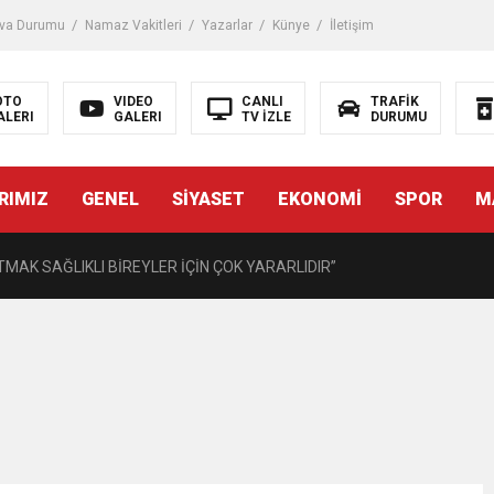
iği ile ilgili bilgi verdi
va Durumu
Namaz Vakitleri
Yazarlar
Künye
İletişim
 Darbe!
OTO
VIDEO
CANLI
TRAFİK
ALERI
GALERI
TV İZLE
DURUMU
tiriyor
RIMIZ
GENEL
SİYASET
EKONOMİ
SPOR
M
UZMANINDAN LİSELİLERE BİLGİLENDİRME
MAK SAĞLIKLI BİREYLER İÇİN ÇOK YARARLIDIR”
AVMALI OLGULARA CERRAHİ YAKLAŞIM”
açırma Tedavi Edilebilmektedir.
FTASI DOLAYISIYLA BİN 100 PERSONELE BİSİKLET DAĞITTI