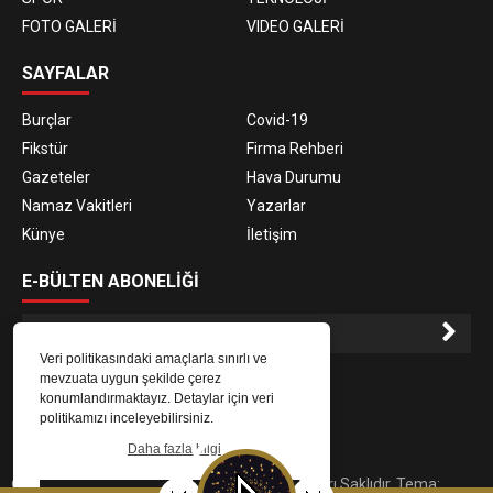
FOTO GALERİ
VIDEO GALERİ
SAYFALAR
Burçlar
Covid-19
Fikstür
Firma Rehberi
Gazeteler
Hava Durumu
Namaz Vakitleri
Yazarlar
Künye
İletişim
E-BÜLTEN ABONELİĞİ
Veri politikasındaki amaçlarla sınırlı ve
E-Bülten aboneliği ile haberlere daha hızlı erişin.
mevzuata uygun şekilde çerez
konumlandırmaktayız. Detaylar için veri
politikamızı inceleyebilirsiniz.
Daha fazla bilgi
© 2023
Gaziantep Radyo Zeugma
. Tüm Hakları Saklıdır. Tema: