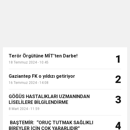
bir gaz bulutunun tetiklediği
11:36
Hareketsiz yaşam diyabete neden oluyor
buluşturdu
düşünülüyor. Patlamanın gece
gökyüzünde olağanüstü bir tit...
11:32
Dr. Öcük, karın germe estetiği ile ilgili bilgi verdi
10:45
Terör Örgütüne MİT’ten Darbe!
Terör Örgütüne MİT’ten Darbe!
1
18 Temmuz 2024 - 10:45
Gaziantep FK o yıldızı getiriyor
2
16 Temmuz 2024 - 14:08
GÖĞÜS HASTALIKLARI UZMANINDAN
3
LİSELİLERE BİLGİLENDİRME
8 Mart 2024 - 11:59
BAŞTEMİR: “ORUÇ TUTMAK SAĞLIKLI
4
BİREYLER İÇİN ÇOK YARARLIDIR”