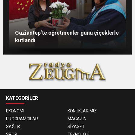
Şahin: “İstikbalimizi şekillendirecek olan
Konukoğlu: Türkiye ekonomisine 11 farklı
GAÜN’de gri kod tatbikatı gerçeği
Gaziantep’te öğretmenler günü çiçeklerle
sizlersiniz”
sektörde değer katıyoruz
aratmadı
kutlandı
KATEGORİLER
EKONOMİ
KONUKLARIMIZ
PROGRAMCILAR
MAGAZİN
SAĞLIK
SİYASET
SPOR
TEKNOLOJİ