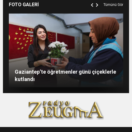
FOTO GALERİ
Tümünü Gör
Şahin: “İstikbalimizi şekillendirecek olan
Konukoğlu: Türkiye ekonomisine 11 farklı
GAÜN’de gri kod tatbikatı gerçeği
Gaziantep’te öğretmenler günü çiçeklerle
sizlersiniz”
sektörde değer katıyoruz
aratmadı
kutlandı