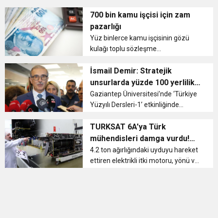
çözüm için çalışma başlattıkları üç
11:36
Hareketsiz yaşam diyabete neden oluyor
buluşturdu
soruna dikkati çeken Dışişleri Bakanı
700 bin kamu işçisi için zam
Mevlüt Çavuşoğlu, “Bunlardan ilki
pazarlığı
Antalya’mızdak...
11:32
Yüz binlerce kamu işçisinin gözü
Dr. Öcük, karın germe estetiği ile ilgili bilgi verdi
kulağı toplu sözleşme
görüşmelerinde. TÜRK-İŞ ve HAK-İŞ,
10:45
Terör Örgütüne MİT’ten Darbe!
700 bin işçinin 2023-2024 yılı maaş
İsmail Demir: Stratejik
zamları için taleplerini iletti. O
unsurlarda yüzde 100 yerlilik
talepleri işveren sendikası
birinci hedefimiz
Gaziantep Üniversitesi’nde ‘Türkiye
değerlendir...
Yüzyılı Dersleri-1’ etkinliğinde
öğrencilerle bir araya gelen
Savunma Sanayii Başkanı Demir,
TURKSAT 6A’ya Türk
teknolojinin en büyük itici gücünün
mühendisleri damga vurdu!
insan kaynağı old...
Dünyada sadece 5-6 ülke
4.2 ton ağırlığındaki uyduyu hareket
ettiren elektrikli itki motoru, yönü ve
yapabiliyor
konumunu tespit eden yıldızizler,
uydunun yön değiştirmesini
sağlayan tepki tekeri, Türkiye’nin
sahip olduğu insan kaynağı ...