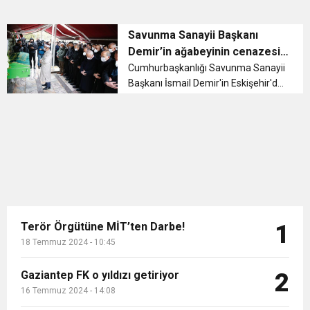
Savunma Sanayii Başkanı
Demir’in ağabeyinin cenazesi
toprağa verildi
Cumhurbaşkanlığı Savunma Sanayii
Başkanı İsmail Demir'in Eskişehir'de
73 yaşında vefat eden ağabeyi
Ahmet Demir son yolculuğuna
uğurlandı....
Terör Örgütüne MİT’ten Darbe!
1
18 Temmuz 2024 - 10:45
Gaziantep FK o yıldızı getiriyor
2
16 Temmuz 2024 - 14:08