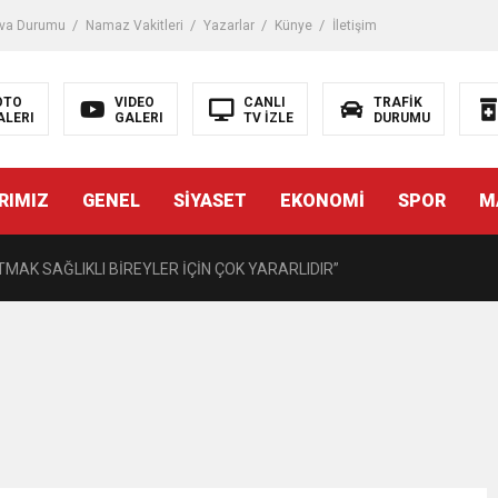
iği ile ilgili bilgi verdi
va Durumu
Namaz Vakitleri
Yazarlar
Künye
İletişim
 Darbe!
OTO
VIDEO
CANLI
TRAFİK
ALERI
GALERI
TV İZLE
DURUMU
tiriyor
RIMIZ
GENEL
SİYASET
EKONOMİ
SPOR
M
UZMANINDAN LİSELİLERE BİLGİLENDİRME
MAK SAĞLIKLI BİREYLER İÇİN ÇOK YARARLIDIR”
AVMALI OLGULARA CERRAHİ YAKLAŞIM”
açırma Tedavi Edilebilmektedir.
FTASI DOLAYISIYLA BİN 100 PERSONELE BİSİKLET DAĞITTI