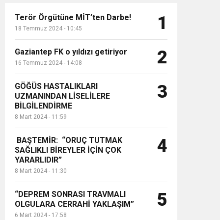
Terör Örgütüne MİT’ten Darbe!
1
18 Temmuz 2024 - 10:45
Gaziantep FK o yıldızı getiriyor
2
16 Temmuz 2024 - 14:08
GÖĞÜS HASTALIKLARI
3
UZMANINDAN LİSELİLERE
BİLGİLENDİRME
8 Mart 2024 - 11:59
BAŞTEMİR: “ORUÇ TUTMAK
4
SAĞLIKLI BİREYLER İÇİN ÇOK
YARARLIDIR”
8 Mart 2024 - 11:30
“DEPREM SONRASI TRAVMALI
5
OLGULARA CERRAHİ YAKLAŞIM”
6 Mart 2024 - 17:58