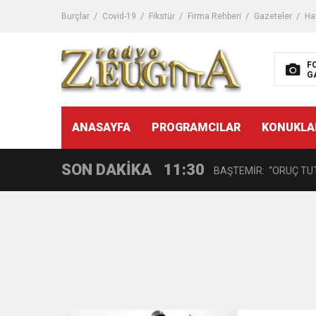
11:32
Dr. Öcük, karın germe estet
Burçlar
Covid-19
Fikstür
Firma Rehberi
Gazeteler
Ha
10:45
Terör Örgütüne MİT’ten
F
G
14:08
Gaziantep FK o yıldızı ge
11:59
ANASAYFA
PROGRAMCILAR
KONUKLA
GÖĞÜS HASTALIKLARI 
SON DAKİKA
11:30
BAŞTEMİR: “ORUÇ TUT
17:58
“DEPREM SONRASI TR
16:48
Çocuklarda Gece İdrar K
12:37
BÜYÜKŞEHİR, VERGİ HA