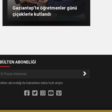
Şahin: “İstikbalimizi
Konukoğlu: Türkiye ekonomisine
11 farklı sektörde değer
GAÜN’de gri kod tatbikatı
Gaziantep’te öğretmenler günü
şekillendirecek olan sizlersiniz”
gerçeği aratmadı
çiçeklerle kutlandı
katıyoruz
-BÜLTEN ABONELİĞİ
ülten aboneliği ile haberlere daha hızlı erişin.