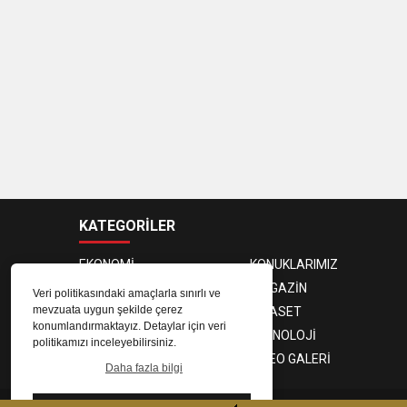
KATEGORİLER
EKONOMİ
KONUKLARIMIZ
PROGRAMCILAR
MAGAZİN
Veri politikasındaki amaçlarla sınırlı ve
mevzuata uygun şekilde çerez
SAĞLIK
SİYASET
konumlandırmaktayız. Detaylar için veri
SPOR
TEKNOLOJİ
politikamızı inceleyebilirsiniz.
FOTO GALERİ
VIDEO GALERİ
Daha fazla bilgi