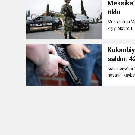
Meksika’d
11:41
Gazikültür, yeni bir es
öldü
Meksika'nın Mi
11:36
Hareketsiz yaşam diya
kişiyi öldürdü...
11:32
Dr. Öcük, karın germe estet
Kolombiya
saldırı: 4
10:45
Terör Örgütüne MİT’ten
Kolombiya’da 1
hayatını kaybett