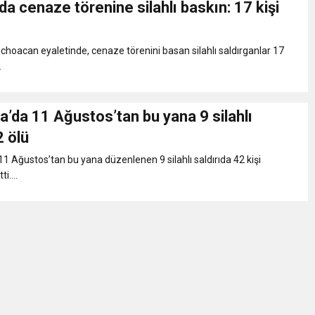
a cenaze törenine silahlı baskın: 17 kişi
eri daha okuyucuyla buluşturdu
choacan eyaletinde, cenaze törenini basan silahlı saldırganlar 17
bete neden oluyor
.
iği ile ilgili bilgi verdi
’da 11 Ağustos’tan bu yana 9 silahlı
2 ölü
 Darbe!
1 Ağustos’tan bu yana düzenlenen 9 silahlı saldırıda 42 kişi
i....