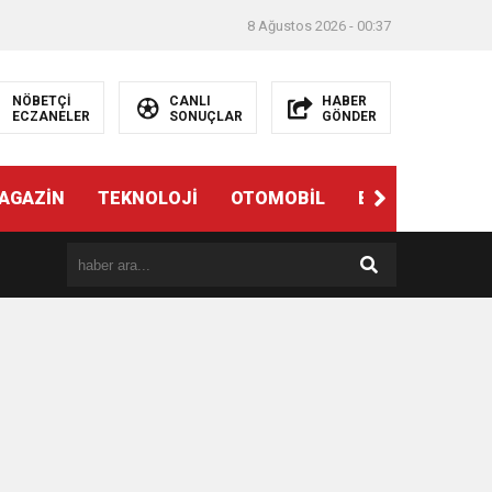
8 Ağustos 2026 - 00:37
NÖBETÇİ
CANLI
HABER
ECZANELER
SONUÇLAR
GÖNDER
AGAZİN
TEKNOLOJİ
OTOMOBİL
EĞİTİM
SAĞ