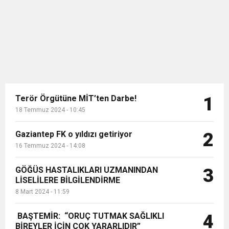
tansiyonunun hep 40 yaş sonrası
11:36
Hareketsiz yaşam diyabete neden oluyor
buluşturdu
için bilinen bir problem olmakla
birlikte aslında doğuştan da olabilen
bir hastalık olduğunu söyledi....
11:32
Dr. Öcük, karın germe estetiği ile ilgili bilgi verdi
10:45
Terör Örgütüne MİT’ten Darbe!
Terör Örgütüne MİT’ten Darbe!
1
18 Temmuz 2024 - 10:45
Gaziantep FK o yıldızı getiriyor
2
16 Temmuz 2024 - 14:08
GÖĞÜS HASTALIKLARI UZMANINDAN
3
LİSELİLERE BİLGİLENDİRME
8 Mart 2024 - 11:59
BAŞTEMİR: “ORUÇ TUTMAK SAĞLIKLI
4
BİREYLER İÇİN ÇOK YARARLIDIR”