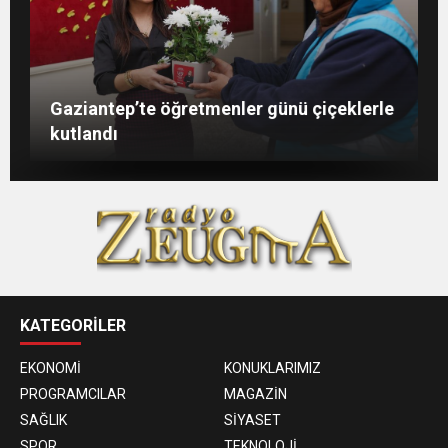
Şahin: “İstikbalimizi şekillendirecek olan
Konukoğlu: Türkiye ekonomisine 11 farklı
GAÜN’de gri kod tatbikatı gerçeği
Gaziantep’te öğretmenler günü çiçeklerle
sizlersiniz”
sektörde değer katıyoruz
aratmadı
kutlandı
KATEGORİLER
EKONOMİ
KONUKLARIMIZ
PROGRAMCILAR
MAGAZİN
SAĞLIK
SİYASET
SPOR
TEKNOLOJİ