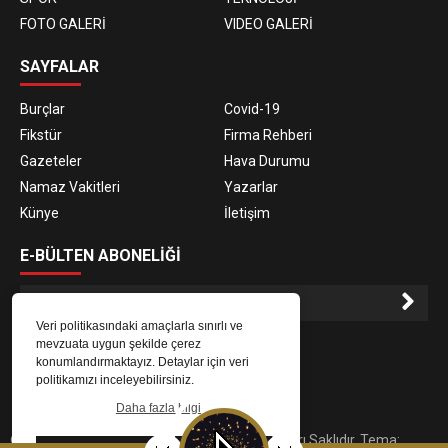
FOTO GALERİ
VIDEO GALERİ
SAYFALAR
Burçlar
Covid-19
Fikstür
Firma Rehberi
Gazeteler
Hava Durumu
Namaz Vakitleri
Yazarlar
Künye
İletişim
E-BÜLTEN ABONELİĞİ
Veri politikasındaki amaçlarla sınırlı ve
E-Bülten aboneliği ile haberlere daha hızlı erişin.
mevzuata uygun şekilde çerez
konumlandırmaktayız. Detaylar için veri
politikamızı inceleyebilirsiniz.
Daha fazla bilgi
© 2023
Gaziantep Radyo Zeugma
. Tüm Hakları Saklıdır. Tema: