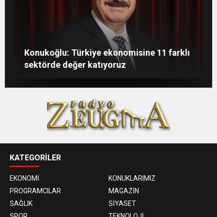
GAÜN’de gri kod tatbikatı gerçeği
Gaziantep’te öğretmenler günü çiçeklerle
Konukoğlu: Türkiye ekonomisine 11 farklı
aratmadı
Havuz hijyeninin de büyük önem taşır
kutlandı
sektörde değer katıyoruz
KATEGORİLER
EKONOMİ
KONUKLARIMIZ
PROGRAMCILAR
MAGAZİN
SAĞLIK
SİYASET
SPOR
TEKNOLOJİ