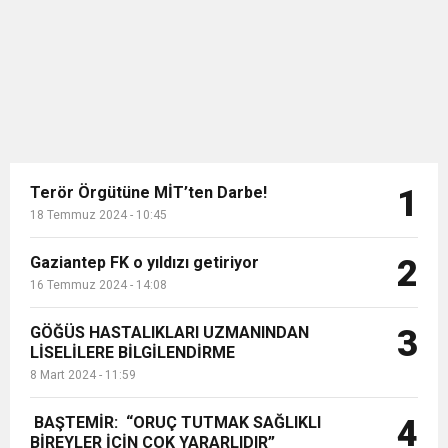
tansiyonunun hep 40 yaş sonrası
11:36
Hareketsiz yaşam diyabete neden oluyor
buluşturdu
için bilinen bir problem olmakla
birlikte aslında doğuştan da olabilen
bir hastalık olduğunu söyledi....
11:32
Dr. Öcük, karın germe estetiği ile ilgili bilgi verdi
10:45
Terör Örgütüne MİT’ten Darbe!
Terör Örgütüne MİT’ten Darbe!
1
18 Temmuz 2024 - 10:45
Gaziantep FK o yıldızı getiriyor
2
16 Temmuz 2024 - 14:08
GÖĞÜS HASTALIKLARI UZMANINDAN
3
LİSELİLERE BİLGİLENDİRME
8 Mart 2024 - 11:59
BAŞTEMİR: “ORUÇ TUTMAK SAĞLIKLI
4
BİREYLER İÇİN ÇOK YARARLIDIR”