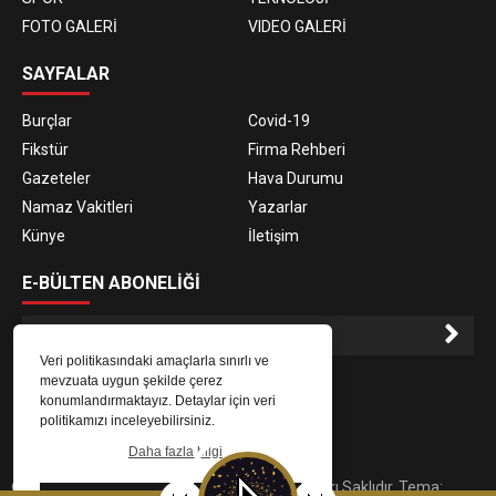
FOTO GALERİ
VIDEO GALERİ
SAYFALAR
Burçlar
Covid-19
Fikstür
Firma Rehberi
Gazeteler
Hava Durumu
Namaz Vakitleri
Yazarlar
Künye
İletişim
E-BÜLTEN ABONELİĞİ
Veri politikasındaki amaçlarla sınırlı ve
E-Bülten aboneliği ile haberlere daha hızlı erişin.
mevzuata uygun şekilde çerez
konumlandırmaktayız. Detaylar için veri
politikamızı inceleyebilirsiniz.
Daha fazla bilgi
© 2023
Gaziantep Radyo Zeugma
. Tüm Hakları Saklıdır. Tema: