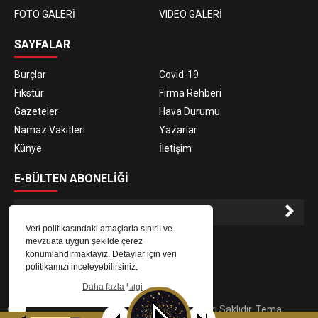
FOTO GALERİ
VIDEO GALERİ
SAYFALAR
Burçlar
Covid-19
Fikstür
Firma Rehberi
Gazeteler
Hava Durumu
Namaz Vakitleri
Yazarlar
Künye
İletişim
E-BÜLTEN ABONELİĞİ
Veri politikasındaki amaçlarla sınırlı ve
E-Bülten aboneliği ile haberlere daha hızlı erişin.
mevzuata uygun şekilde çerez
konumlandırmaktayız. Detaylar için veri
politikamızı inceleyebilirsiniz.
Daha fazla bilgi
© 2023
Gaziantep Radyo Zeugma
. Tüm Hakları Saklıdır. Tema:
Tamam