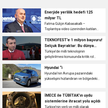
Enerjide yerlilik hedefi 125
milyar TL
Fatma Gülçin Kabasakallı –
Toplantıya video üzerinden katılan
Enerji ve Tabii Kaynaklar Bakanı
Fatih Dönmez Türkiye’nin enerji
TEKNOFEST’e 1 milyon başvuru!
teknolojilerinde son yıllarda ciddi bir
Selçuk Bayraktar: Bu dünya
atılım gerçekleştirdiğini b...
tarihinde görülmüş şey değil
Türkiye’de milli teknolojinin
geliştirilmesi konusunda kritik rol
oynayan birçok kuruluşun
paydaşlığıyla, Türkiye Teknoloji
Hyundai “i
Takımı Vakfı ile Sanayi ve Teknoloji
Hyundai’nin Avrupa pazarındaki
Bakanlığı yürütücülüğünde
yükselişini hızlandıran ve bölgedeki
düzenle...
satışlarının yüzde 50’sini oluşturan “i
Ailesi”, Avrupa’nın saygın
kuruluşlarının değerlendirme
İMECE ile TÜBİTAK’ın uydu
raporlarında yüksek skorlar elde
sistemlerine ihracat yolu açıldı
ede...
Türkiye’nin yerli ve milli olarak