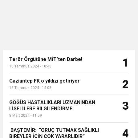
direktörlük görevine Ümit Özat'ı
11:36
Hareketsiz yaşam diyabete neden oluyor
buluşturdu
getirdi. Ümit Özat haberinin etkisi
gündem üzerinden henüz
kalkmamışken kulüp başkanı Murat
11:32
Dr. Öcük, karın germe estetiği ile ilgili bilgi verdi
Sancak, olağanüs...
10:45
Terör Örgütüne MİT’ten Darbe!
Terör Örgütüne MİT’ten Darbe!
1
18 Temmuz 2024 - 10:45
Gaziantep FK o yıldızı getiriyor
2
16 Temmuz 2024 - 14:08
GÖĞÜS HASTALIKLARI UZMANINDAN
3
LİSELİLERE BİLGİLENDİRME
8 Mart 2024 - 11:59
BAŞTEMİR: “ORUÇ TUTMAK SAĞLIKLI
4
BİREYLER İÇİN ÇOK YARARLIDIR”