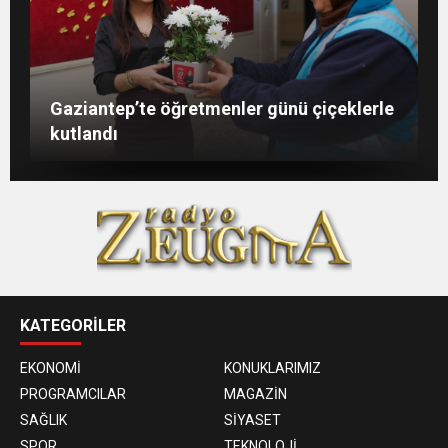
Şahin: “İstikbalimizi şekillendirecek olan
Konukoğlu: Türkiye ekonomisine 11 farklı
GAÜN’de gri kod tatbikatı gerçeği
Gaziantep’te öğretmenler günü çiçeklerle
sizlersiniz”
sektörde değer katıyoruz
aratmadı
kutlandı
KATEGORİLER
EKONOMİ
KONUKLARIMIZ
PROGRAMCILAR
MAGAZİN
SAĞLIK
SİYASET
SPOR
TEKNOLOJİ