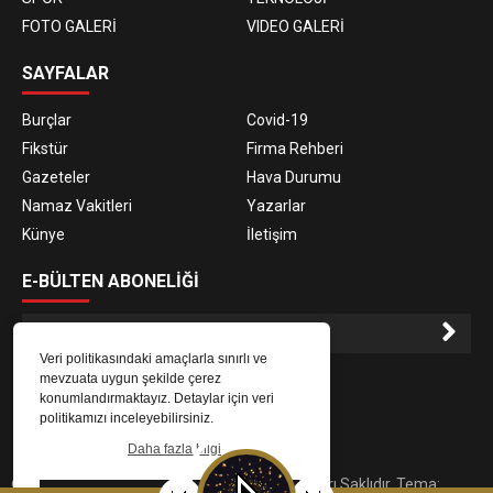
FOTO GALERİ
VIDEO GALERİ
SAYFALAR
Burçlar
Covid-19
Fikstür
Firma Rehberi
Gazeteler
Hava Durumu
Namaz Vakitleri
Yazarlar
Künye
İletişim
E-BÜLTEN ABONELİĞİ
Veri politikasındaki amaçlarla sınırlı ve
E-Bülten aboneliği ile haberlere daha hızlı erişin.
mevzuata uygun şekilde çerez
konumlandırmaktayız. Detaylar için veri
politikamızı inceleyebilirsiniz.
Daha fazla bilgi
© 2023
Gaziantep Radyo Zeugma
. Tüm Hakları Saklıdır. Tema: