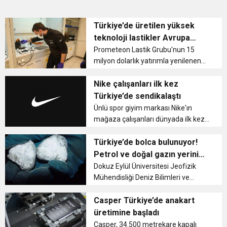
Türkiye’de üretilen yüksek
teknoloji lastikler Avrupa
yollarında
Prometeon Lastik Grubu'nun 15
milyon dolarlık yatırımla yenilenen
Kocaeli'deki Ar-Ge Merkezi'nde
geliştirilen ürünler, Türkiye
Nike çalışanları ilk kez
ekonomisine katma değer
Türkiye’de sendikalaştı
oluşturuyor....
Ünlü spor giyim markası Nike'ın
mağaza çalışanları dünyada ilk kez
toplu şekilde Türkiye'de
sendikalaştı....
Türkiye’de bolca bulunuyor!
Petrol ve doğal gazın yerini
alabilir
Dokuz Eylül Üniversitesi Jeofizik
Mühendisliği Deniz Bilimleri ve
Teknoloji Enstitüsü Bölümü'nde
görevli Prof. Dr. Günay Çifci, Türk
Casper Türkiye’de anakart
denizlerinde yüksek miktarda gaz
üretimine başladı
hidrat rezervlerinin bulunduğunu b...
Casper, 34.500 metrekare kapalı