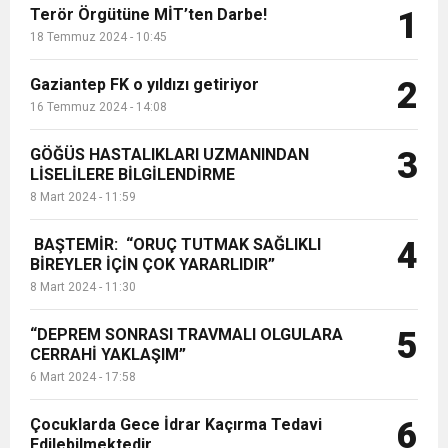
Terör Örgütüne MİT’ten Darbe!
1
18 Temmuz 2024 - 10:45
Gaziantep FK o yıldızı getiriyor
2
16 Temmuz 2024 - 14:08
GÖĞÜS HASTALIKLARI UZMANINDAN
3
LİSELİLERE BİLGİLENDİRME
8 Mart 2024 - 11:59
BAŞTEMİR: “ORUÇ TUTMAK SAĞLIKLI
4
BİREYLER İÇİN ÇOK YARARLIDIR”
8 Mart 2024 - 11:30
“DEPREM SONRASI TRAVMALI OLGULARA
5
CERRAHİ YAKLAŞIM”
6 Mart 2024 - 17:58
Çocuklarda Gece İdrar Kaçırma Tedavi
6
Edilebilmektedir.