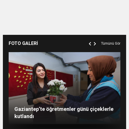
FOTO GALERİ
Tümünü Gör
Şahin: “İstikbalimizi şekillendirecek olan
Konukoğlu: Türkiye ekonomisine 11 farklı
GAÜN’de gri kod tatbikatı gerçeği
Gaziantep’te öğretmenler günü çiçeklerle
sizlersiniz”
sektörde değer katıyoruz
aratmadı
kutlandı