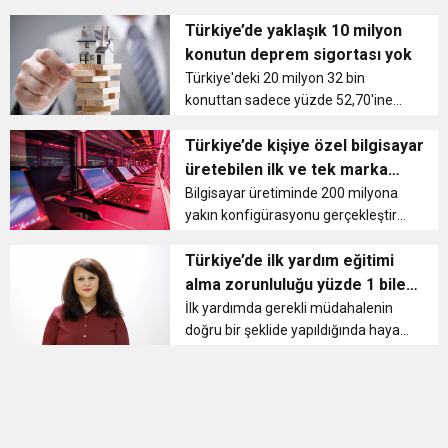
en yaygın duyusal engellerden biri
11:36
Hareketsiz yaşam diyabete neden oluyor
buluşturdu
olduğunu ifade ederek dünyada
Türkiye’de yaklaşık 10 milyon
360, Türkiye2de 2,2 milyon kişinin
konutun deprem sigortası yok
işitme engelli olduğunu söy...
11:32
Türkiye'deki 20 milyon 32 bin
Dr. Öcük, karın germe estetiği ile ilgili bilgi verdi
konuttan sadece yüzde 52,70'ine
(10 milyon 561 bin 742 konut)
10:45
Terör Örgütüne MİT’ten Darbe!
Zorunlu Deprem Sigortası
Türkiye’de kişiye özel bilgisayar
yaptırılırken, henüz 9 milyon 470 bin
üretebilen ilk ve tek marka
258 konutun Zorunlu Deprem
Casper
Bilgisayar üretiminde 200 milyona
Sigortası bulunmuy...
yakın konfigürasyonu gerçekleştiren
Casper, ana kart üretimini de
gerçekleştirdiği teknoloji üssünde
Türkiye’de ilk yardım eğitimi
Türkiye’deki bilgisayar üretiminin de
alma zorunluluğu yüzde 1 bile
yüzde 80’ini karşılıyor....
değil
İlk yardımda gerekli müdahalenin
doğru bir şeklide yapıldığında hayat
kurtardığını ifade eden İlk ve Acil
Yardım Programı Öğr. Gör. İlkay
Özer, “Türkiye’de ilk ve acil yardım
eğitimi alma zorunluluğu ...