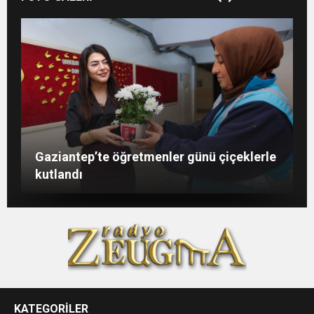
Şahin: “İstikbalimizi şekillendirecek olan
Konukoğlu: Türkiye ekonomisine 11 farklı
GAÜN’de gri kod tatbikatı gerçeği
Gaziantep’te öğretmenler günü çiçeklerle
sizlersiniz”
sektörde değer katıyoruz
aratmadı
kutlandı
KATEGORİLER