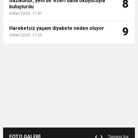
Gazikültür, yeni bir eseri daha okuyucuyla
8
buluşturdu
4 Mart 2024 - 11:41
Hareketsiz yaşam diyabete neden oluyor
9
4 Mart 2024 - 11:36
FOTO GALERİ
Tümünü Gör