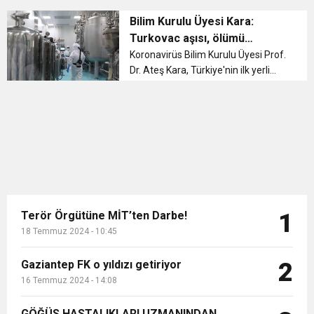
aşıları listesine ve AdaPass kayıt
11:36
Hareketsiz yaşam diyabete neden oluyor
buluşturdu
listesine TURKOVAC aşısı eklendi....
Bilim Kurulu Üyesi Kara:
Turkovac aşısı, ölümü
önlemede çok etkili
11:32
Koronavirüs Bilim Kurulu Üyesi Prof.
Dr. Öcük, karın germe estetiği ile ilgili bilgi verdi
Dr. Ateş Kara, Türkiye'nin ilk yerli
aşısı Turkovac'ın ölümü önlemede
10:45
Terör Örgütüne MİT’ten Darbe!
çok etkili olduğunu, yoğun bakıma
gitmeyi önlediğini söyledi....
Terör Örgütüne MİT’ten Darbe!
1
18 Temmuz 2024 - 10:45
Gaziantep FK o yıldızı getiriyor
2
16 Temmuz 2024 - 14:08
GÖĞÜS HASTALIKLARI UZMANINDAN