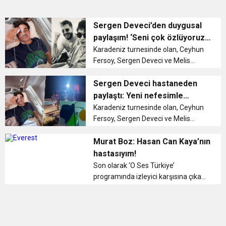
Sergen Deveci’den duygusal
paylaşım! ‘Seni çok özlüyoruz
oğlum, burası cehennem Tolga
Karadeniz turnesinde olan, Ceyhun
Fersoy, Sergen Deveci ve Melis
İşiten’in rol aldığı ‘Baş Belası’ oyunu
ekibi, dönüş yolunda kaza yapmıştı.
Sergen Deveci hastaneden
Amasya’nın Merzifon ilçesinde
paylaştı: Yeni nefesimle
yaşanan feci kaza...
şişirilmiş balonlar
Karadeniz turnesinde olan, Ceyhun
Fersoy, Sergen Deveci ve Melis
İşiten’in rol aldığı ‘Baş Belası’ oyunu
ekibi, dönüş yolunda kaza yapmıştı.
Murat Boz: Hasan Can Kaya’nın
Amasya’nın Merzifon ilçesinde
hastasıyım!
yaşanan feci kaza...
Son olarak ‘O Ses Türkiye’
programında izleyici karşısına çıkan
ve özel hayatıyla gündemden
düşmeyen Murat Boz, geçtiğimiz ay
Çeşme’de objektiflere takılmıştı. 10
gündür tatil yapan ...