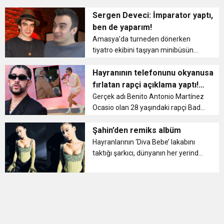
23 Şubat 2018 tarihinde sade bir
11:36
Hareketsiz yaşam diyabete neden oluyor
buluşturdu
törenle dünyaevine girmişti. Ancak
Sergen Deveci: İmparator yaptı,
oğulları Sylvester Apollo Bear’ı 2021
ben de yaparım!
yılının Mart ayınd...
11:32
Amasya’da turneden dönerken
Dr. Öcük, karın germe estetiği ile ilgili bilgi verdi
tiyatro ekibini taşıyan minibüsün
TIR’a çarpması sonucu 3
10:45
Terör Örgütüne MİT’ten Darbe!
arkadaşının öldüğü kazada boynu
Hayranının telefonunu okyanusa
kırılan ve omurilik yaralanması
fırlatan rapçi açıklama yaptı!
nedeniyle felç kalma riski yaşayan
Sosyal medya ikiye bölündü
Gerçek adı Benito Antonio Martínez
32 ...
Ocasio olan 28 yaşındaki rapçi Bad
Bunny, geçtiğimiz gün tepki çeken
bir olayın konusu oldu. Dominik
Şahin’den remiks albüm
Cumhuriyeti’nde okyanus
Hayranlarının ‘Diva Bebe’ lakabını
kenarındaki bir tahta kaldırımda y...
taktığı şarkıcı, dünyanın her yerinden
farklı müzisyenlerle çalışmalarına
devam edeceğini belirtti. Avrupa
turnesi sona eren Şahin,
konserlerine devam edecek....