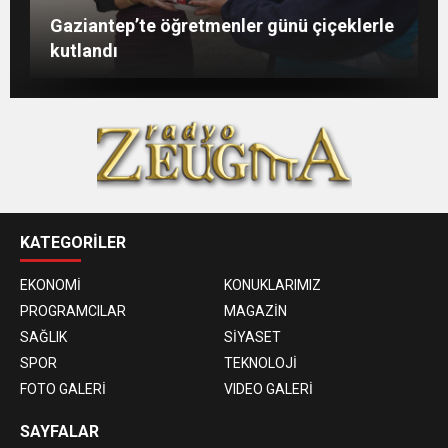
Şahin: “İstikbalimizi şekillendirecek olan
Konukoğlu: Türkiye ekonomisine 11 farklı
GAÜN’de gri kod tatbikatı gerçeği
Gaziantep’te öğretmenler günü çiçeklerle
sizlersiniz”
sektörde değer katıyoruz
aratmadı
kutlandı
KATEGORİLER
EKONOMİ
KONUKLARIMIZ
PROGRAMCILAR
MAGAZİN
SAĞLIK
SİYASET
SPOR
TEKNOLOJİ
FOTO GALERİ
VIDEO GALERİ
SAYFALAR