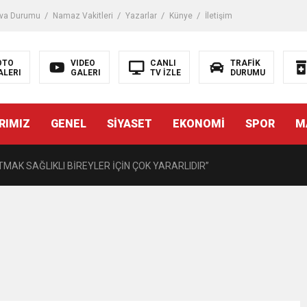
iği ile ilgili bilgi verdi
va Durumu
Namaz Vakitleri
Yazarlar
Künye
İletişim
 Darbe!
OTO
VIDEO
CANLI
TRAFİK
ALERI
GALERI
TV İZLE
DURUMU
tiriyor
RIMIZ
GENEL
SİYASET
EKONOMİ
SPOR
M
UZMANINDAN LİSELİLERE BİLGİLENDİRME
MAK SAĞLIKLI BİREYLER İÇİN ÇOK YARARLIDIR”
AVMALI OLGULARA CERRAHİ YAKLAŞIM”
açırma Tedavi Edilebilmektedir.
FTASI DOLAYISIYLA BİN 100 PERSONELE BİSİKLET DAĞITTI