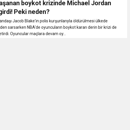
aşanan boykot krizinde Michael Jordan
eri daha okuyucuyla buluşturdu
irdi! Peki neden?
ndaşı Jacob Blake'in polis kurşunlarıyla öldürülmesi ülkede
bete neden oluyor
en sarsarken NBA'de oyuncuların boykot kararı derin bir krizi de
tirdi. Oyuncular maçlara devam oy...
iği ile ilgili bilgi verdi
 Darbe!