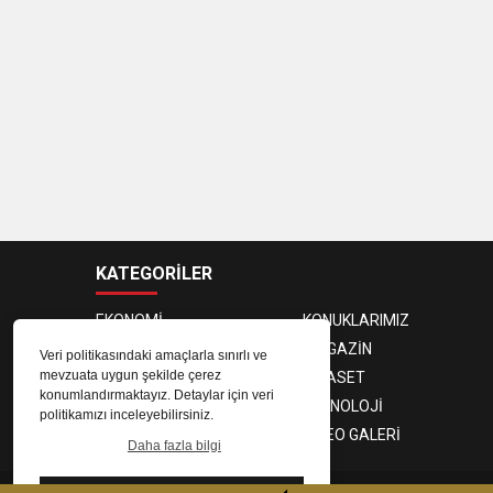
KATEGORİLER
EKONOMİ
KONUKLARIMIZ
PROGRAMCILAR
MAGAZİN
Veri politikasındaki amaçlarla sınırlı ve
mevzuata uygun şekilde çerez
SAĞLIK
SİYASET
konumlandırmaktayız. Detaylar için veri
SPOR
TEKNOLOJİ
politikamızı inceleyebilirsiniz.
FOTO GALERİ
VIDEO GALERİ
Daha fazla bilgi