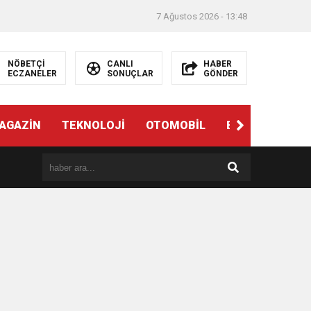
7 Ağustos 2026 - 13:48
NÖBETÇİ
CANLI
HABER
ECZANELER
SONUÇLAR
GÖNDER
AGAZİN
TEKNOLOJİ
OTOMOBİL
EĞİTİM
SAĞ