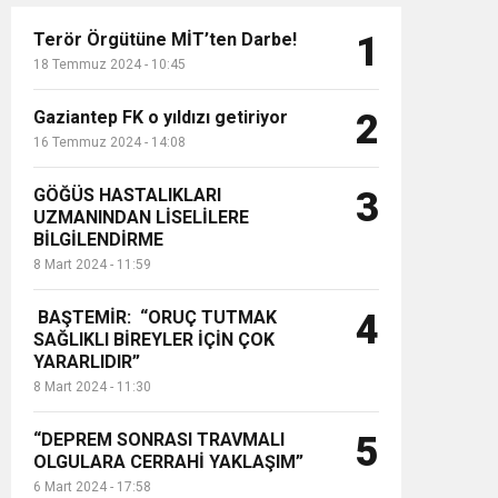
Terör Örgütüne MİT’ten Darbe!
1
18 Temmuz 2024 - 10:45
Gaziantep FK o yıldızı getiriyor
2
16 Temmuz 2024 - 14:08
GÖĞÜS HASTALIKLARI
3
UZMANINDAN LİSELİLERE
BİLGİLENDİRME
8 Mart 2024 - 11:59
BAŞTEMİR: “ORUÇ TUTMAK
4
SAĞLIKLI BİREYLER İÇİN ÇOK
YARARLIDIR”
8 Mart 2024 - 11:30
“DEPREM SONRASI TRAVMALI
5
OLGULARA CERRAHİ YAKLAŞIM”
6 Mart 2024 - 17:58