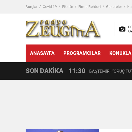
11:32
Dr. Öcük, karın germe estet
Burçlar
Covid-19
Fikstür
Firma Rehberi
Gazeteler
Ha
10:45
Terör Örgütüne MİT’ten
F
G
14:08
Gaziantep FK o yıldızı ge
11:59
ANASAYFA
PROGRAMCILAR
KONUKLA
GÖĞÜS HASTALIKLARI 
SON DAKİKA
11:30
BAŞTEMİR: “ORUÇ TUT
17:58
“DEPREM SONRASI TR
16:48
Çocuklarda Gece İdrar K
12:37
BÜYÜKŞEHİR, VERGİ HA