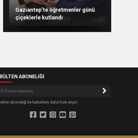
Şahin: “İstikbalimizi
Konukoğlu: Türkiye ekonomisine
11 farklı sektörde değer
GAÜN’de gri kod tatbikatı
Gaziantep’te öğretmenler günü
şekillendirecek olan sizlersiniz”
gerçeği aratmadı
çiçeklerle kutlandı
katıyoruz
-BÜLTEN ABONELİĞİ
ülten aboneliği ile haberlere daha hızlı erişin.