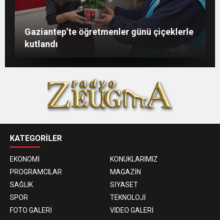
Şahin: “İstikbalimizi şekillendirecek olan
Konukoğlu: Türkiye ekonomisine 11 farklı
GAÜN’de gri kod tatbikatı gerçeği
Gaziantep’te öğretmenler günü çiçeklerle
sizlersiniz”
sektörde değer katıyoruz
aratmadı
kutlandı
KATEGORİLER
EKONOMİ
KONUKLARIMIZ
PROGRAMCILAR
MAGAZİN
SAĞLIK
SİYASET
SPOR
TEKNOLOJİ
FOTO GALERİ
VIDEO GALERİ