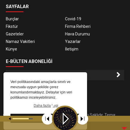
SAYFALAR
Burçlar
Covid-19
Fikstür
Firma Rehberi
Gazeteler
Hava Durumu
Namaz Vakitleri
Yazarlar
Künye
İletişim
E-BÜLTEN ABONELİĞİ
Veri politikasındaki amaçlarla sınırlı ve
E-Bülten aboneliği ile haberlere daha hızlı erişin.
mevzuata uygun şekilde çerez
konumlandırmaktayız. Detaylar için veri
politikamızı inceleyebilirsiniz.
Daha fazla bilgi
© 2023
Gaziantep Radyo Zeugma
. Tüm Hakları Saklıdır. Tema:
Tamam
tarafından uyarlanmıştır.