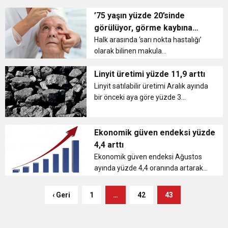
277 adet seviyesinde gerçekleşti....
11:36
Hareketsiz yaşam diyabete neden oluyor
buluşturdu
’75 yaşın yüzde 20’sinde
görülüyor, görme kaybına
sebep olabilir’
11:32
Halk arasında ‘sarı nokta hastalığı’
Dr. Öcük, karın germe estetiği ile ilgili bilgi verdi
olarak bilinen makula
dejenerasyonu yaş ilerlemesi ile
10:45
Terör Örgütüne MİT’ten Darbe!
ortaya çıkıyor. Birden fazla çeşidi
Linyit üretimi yüzde 11,9 arttı
olan hastalıkla ilgili konuşan Göz
Linyit satılabilir üretimi Aralık ayında
Hastalıkları Uzmanı Op. Dr. Nurcan
bir önceki aya göre yüzde 3
So...
azalırken bir önceki yılın aynı ayına
göre yüzde 11,9 arttı....
Ekonomik güven endeksi yüzde
4,4 arttı
Ekonomik güven endeksi Ağustos
ayında yüzde 4,4 oranında artarak
85,9 değerine yükseldi....
‹ Geri
1
…
42
43