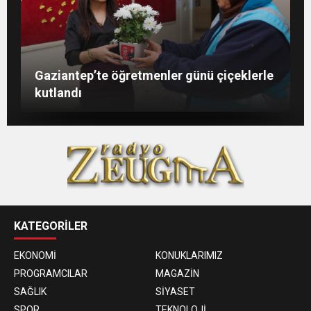
Şahin: “İstikbalimizi şekillendirecek olan
Konukoğlu: Türkiye ekonomisine 11 farklı
GAÜN’de gri kod tatbikatı gerçeği
Gaziantep’te öğretmenler günü çiçeklerle
sizlersiniz”
sektörde değer katıyoruz
aratmadı
kutlandı
KATEGORİLER
EKONOMİ
KONUKLARIMIZ
PROGRAMCILAR
MAGAZİN
SAĞLIK
SİYASET
SPOR
TEKNOLOJİ