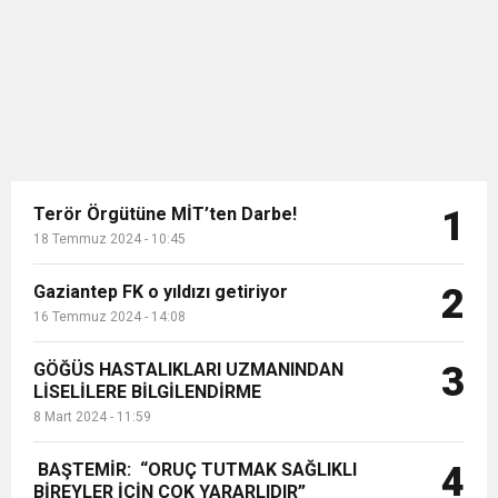
ziyarete kapalı olacak....
11:36
Hareketsiz yaşam diyabete neden oluyor
buluşturdu
11:32
Dr. Öcük, karın germe estetiği ile ilgili bilgi verdi
10:45
Terör Örgütüne MİT’ten Darbe!
Terör Örgütüne MİT’ten Darbe!
1
18 Temmuz 2024 - 10:45
Gaziantep FK o yıldızı getiriyor
2
16 Temmuz 2024 - 14:08
GÖĞÜS HASTALIKLARI UZMANINDAN
3
LİSELİLERE BİLGİLENDİRME
8 Mart 2024 - 11:59
BAŞTEMİR: “ORUÇ TUTMAK SAĞLIKLI
4
BİREYLER İÇİN ÇOK YARARLIDIR”