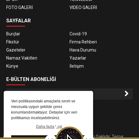
FOTO GALERİ
VIDEO GALERİ
SAYFALAR
Burçlar
Covid-19
Fikstür
Firma Rehberi
Gazeteler
Hava Durumu
Namaz Vakitleri
Yazarlar
Künye
İletişim
E-BÜLTEN ABONELİĞİ
Veri politikasındaki amaçlarla sınırlı ve
E-Bülten aboneliği ile haberlere daha hızlı erişin.
mevzuata uygun şekilde çerez
konumlandırmaktayız. Detaylar için veri
politikamızı inceleyebilirsiniz.
Daha fazla bilgi
© 2023
Gaziantep Radyo Zeugma
. Tüm Hakları Saklıdır. Tema: