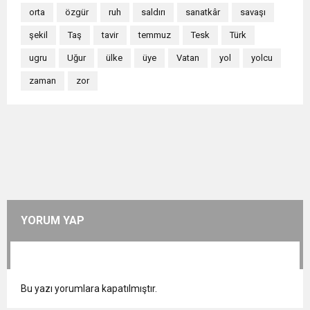
orta
özgür
ruh
saldırı
sanatkâr
savaşı
şekil
Taş
tavir
temmuz
Tesk
Türk
ugru
Uğur
ülke
üye
Vatan
yol
yolcu
zaman
zor
YORUM YAP
Bu yazı yorumlara kapatılmıştır.