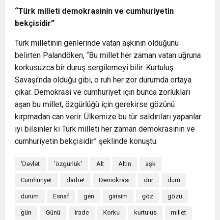
“Türk milleti demokrasinin ve cumhuriyetin
bekçisidir”
Türk milletinin genlerinde vatan aşkının olduğunu
belirten Palandöken, “Bu millet her zaman vatan uğruna
korkusuzca bir duruş sergilemeyi bilir. Kurtuluş
Savaşı’nda olduğu gibi, o ruh her zor durumda ortaya
çıkar. Demokrasi ve cumhuriyet için bunca zorlukları
aşan bu millet, özgürlüğü için gerekirse gözünü
kırpmadan can verir. Ülkemize bu tür saldırıları yapanlar
iyi bilsinler ki Türk milleti her zaman demokrasinin ve
cumhuriyetin bekçisidir” şeklinde konuştu.
'Devlet
'özgürlük'
Alt
Altın
aşk
Cumhuriyet
darbe!
Demokrasi
dur
duru
durum
Esnaf
gen
girisim
göz
gözü
gün
Günü
irade
Korku
kurtulus
millet