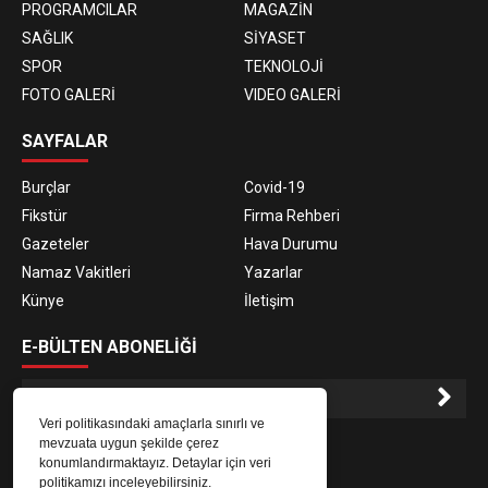
PROGRAMCILAR
MAGAZİN
SAĞLIK
SİYASET
SPOR
TEKNOLOJİ
FOTO GALERİ
VIDEO GALERİ
SAYFALAR
Burçlar
Covid-19
Fikstür
Firma Rehberi
Gazeteler
Hava Durumu
Namaz Vakitleri
Yazarlar
Künye
İletişim
E-BÜLTEN ABONELİĞİ
Veri politikasındaki amaçlarla sınırlı ve
E-Bülten aboneliği ile haberlere daha hızlı erişin.
mevzuata uygun şekilde çerez
konumlandırmaktayız. Detaylar için veri
politikamızı inceleyebilirsiniz.