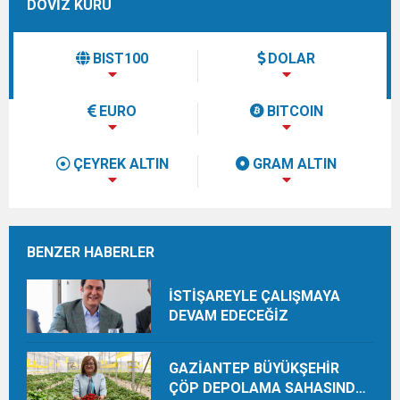
DÖVİZ KURU
BIST100
DOLAR
EURO
BITCOIN
ÇEYREK ALTIN
GRAM ALTIN
BENZER HABERLER
İSTİŞAREYLE ÇALIŞMAYA
DEVAM EDECEĞİZ
GAZİANTEP BÜYÜKŞEHİR
ÇÖP DEPOLAMA SAHASINDA