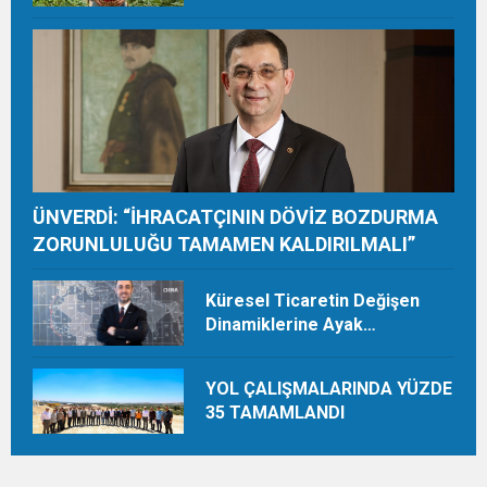
ORGANİK ÜRETİMLE YILDA 28
TON HASAT YAPIYOR
ÜNVERDİ: “İHRACATÇININ DÖVİZ BOZDURMA
ZORUNLULUĞU TAMAMEN KALDIRILMALI”
Küresel Ticaretin Değişen
Dinamiklerine Ayak
Uydurmalıyız
YOL ÇALIŞMALARINDA YÜZDE
35 TAMAMLANDI