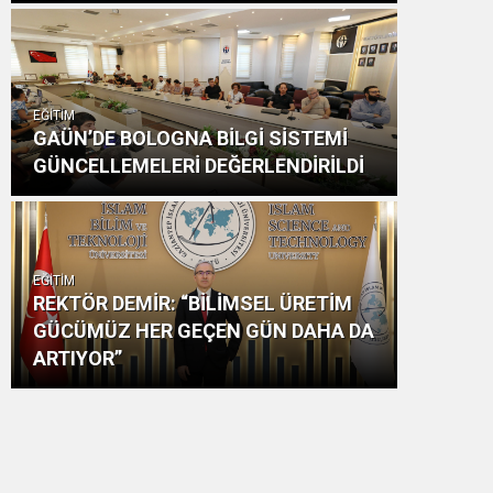
EĞİTİM
GAÜN’DE BOLOGNA BİLGİ SİSTEMİ
GÜNCELLEMELERİ DEĞERLENDİRİLDİ
EĞİTİM
REKTÖR DEMİR: “BİLİMSEL ÜRETİM
GÜCÜMÜZ HER GEÇEN GÜN DAHA DA
ARTIYOR”