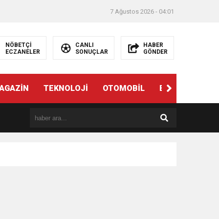
7 Ağustos 2026 - 04:01
NÖBETÇİ
CANLI
HABER
ECZANELER
SONUÇLAR
GÖNDER
AGAZİN
TEKNOLOJİ
OTOMOBİL
EĞİTİM
SAĞ