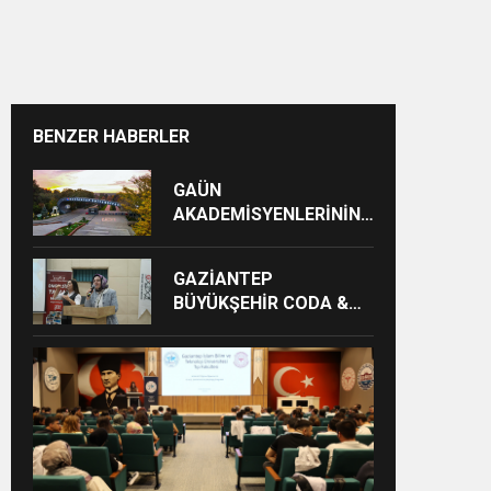
BENZER HABERLER
GAÜN
AKADEMİSYENLERİNİN
COST KATILIMI ÜÇ KAT
ARTTI
GAZİANTEP
BÜYÜKŞEHİR CODA &
COBA ÇOCUK EĞİTİM
MERKEZİ’NDE
MEZUNİYET HEYECANI