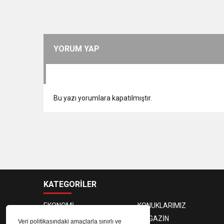
YORUM YAP
Bu yazı yorumlara kapatılmıştır.
KATEGORİLER
EKONOMİ
KONUKLARIMIZ
PROGRAMCILAR
MAGAZİN
Veri politikasındaki amaçlarla sınırlı ve