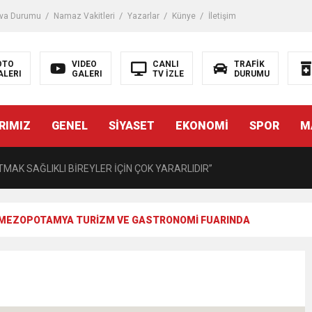
iği ile ilgili bilgi verdi
va Durumu
Namaz Vakitleri
Yazarlar
Künye
İletişim
 Darbe!
OTO
VIDEO
CANLI
TRAFİK
ALERI
GALERI
TV İZLE
DURUMU
tiriyor
RIMIZ
GENEL
SİYASET
EKONOMİ
SPOR
M
UZMANINDAN LİSELİLERE BİLGİLENDİRME
MAK SAĞLIKLI BİREYLER İÇİN ÇOK YARARLIDIR”
AVMALI OLGULARA CERRAHİ YAKLAŞIM”
 MEZOPOTAMYA TURİZM VE GASTRONOMİ FUARINDA
açırma Tedavi Edilebilmektedir.
FTASI DOLAYISIYLA BİN 100 PERSONELE BİSİKLET DAĞITTI