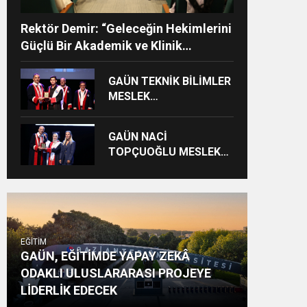
Rektör Demir: “Geleceğin Hekimlerini
Güçlü Bir Akademik ve Klinik
Altyapıyla Yetiştiriyoruz”
GAÜN TEKNİK BİLİMLER
MESLEK
YÜKSEKOKULU’NDA
MEZUNİYET SEVİNCİ
GAÜN NACİ
TOPÇUOĞLU MESLEK
YÜKSEKOKULU
MEZUNİYET COŞKUSU
EĞİTİM
GAÜN, EĞİTİMDE YAPAY ZEKÂ
ODAKLI ULUSLARARASI PROJEYE
LİDERLİK EDECEK