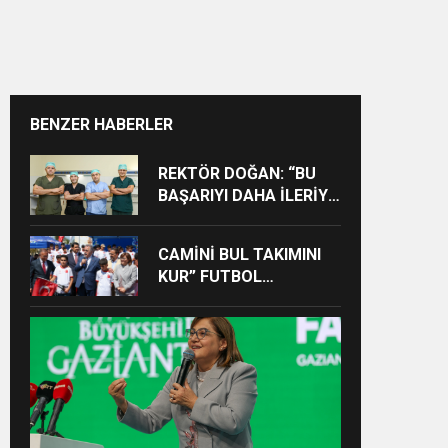
BENZER HABERLER
REKTÖR DOĞAN: “BU
BAŞARIYI DAHA İLERİYE
TAŞIYACAĞIZ”
CAMİNİ BUL TAKIMINI
KUR” FUTBOL
TURNUVASINA KATILAN
TÜM ÖĞRENCİLERE
BİSİKLET HEDİYE EDİLDİ