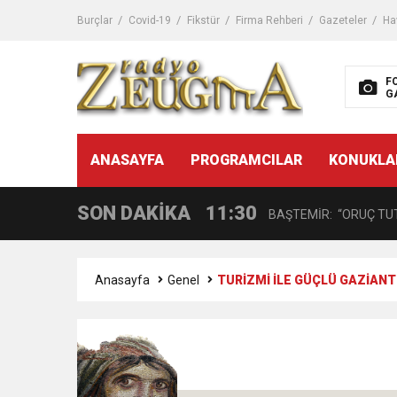
11:32
Dr. Öcük, karın germe estet
Burçlar
Covid-19
Fikstür
Firma Rehberi
Gazeteler
Ha
10:45
Terör Örgütüne MİT’ten
F
G
14:08
Gaziantep FK o yıldızı ge
11:59
ANASAYFA
PROGRAMCILAR
KONUKLA
GÖĞÜS HASTALIKLARI 
SON DAKİKA
11:30
BAŞTEMİR: “ORUÇ TUT
17:58
“DEPREM SONRASI TR
Anasayfa
Genel
TURİZMİ İLE GÜÇLÜ GAZİANT
16:48
Çocuklarda Gece İdrar K
12:37
BÜYÜKŞEHİR, VERGİ HA