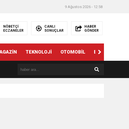
9 Ağustos 2026 - 12:58
NÖBETÇİ
CANLI
HABER
ECZANELER
SONUÇLAR
GÖNDER
AGAZİN
TEKNOLOJİ
OTOMOBİL
EĞİTİM
SAĞ