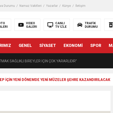
iği ile ilgili bilgi verdi
va Durumu
Namaz Vakitleri
Yazarlar
Künye
İletişim
 Darbe!
OTO
VIDEO
CANLI
TRAFİK
ALERI
GALERI
TV İZLE
DURUMU
tiriyor
RIMIZ
GENEL
SİYASET
EKONOMİ
SPOR
M
UZMANINDAN LİSELİLERE BİLGİLENDİRME
MAK SAĞLIKLI BİREYLER İÇİN ÇOK YARARLIDIR”
AVMALI OLGULARA CERRAHİ YAKLAŞIM”
EP İÇİN YENİ DÖNEMDE YENİ MÜZELER ŞEHRE KAZANDIRILACAK
açırma Tedavi Edilebilmektedir.
FTASI DOLAYISIYLA BİN 100 PERSONELE BİSİKLET DAĞITTI