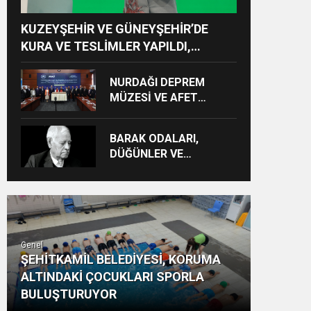
KUZEYŞEHİR VE GÜNEYŞEHİR’DE
KURA VE TESLİMLER YAPILDI,
BAHÇELİEVLER’DE 5 BİN KONUTUN
TEMELİ ATILDI
NURDAĞI DEPREM
MÜZESİ VE AFET
FARKINDALIK MERKEZİ
İÇİN İŞ BİRLİĞİ
BARAK ODALARI,
PROTOKOLÜ
DÜĞÜNLER VE
İMZALANDI
GÜNDELİK HAYAT KAYIT
ALTINA ALINIYOR
Genel
ŞEHİTKAMİL BELEDİYESİ, KORUMA
ALTINDAKİ ÇOCUKLARI SPORLA
BULUŞTURUYOR