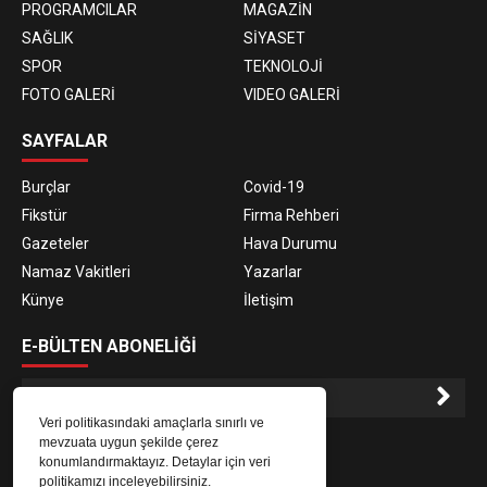
PROGRAMCILAR
MAGAZİN
SAĞLIK
SİYASET
SPOR
TEKNOLOJİ
FOTO GALERİ
VIDEO GALERİ
SAYFALAR
Burçlar
Covid-19
Fikstür
Firma Rehberi
Gazeteler
Hava Durumu
Namaz Vakitleri
Yazarlar
Künye
İletişim
E-BÜLTEN ABONELİĞİ
Veri politikasındaki amaçlarla sınırlı ve
E-Bülten aboneliği ile haberlere daha hızlı erişin.
mevzuata uygun şekilde çerez
konumlandırmaktayız. Detaylar için veri
politikamızı inceleyebilirsiniz.