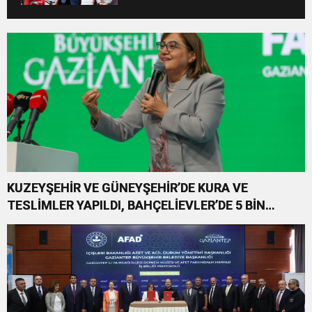
KATILAN TÜM ÖĞRENCİLERE
BİSİKLET HEDİYE EDİLDİ
KUZEYŞEHİR VE GÜNEYŞEHİR’DE KURA VE
TESLİMLER YAPILDI, BAHÇELİEVLER’DE 5 BİN
KONUTUN TEMELİ ATILDI