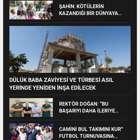
ŞAHİN: KÖTÜLERİN
KAZANDIĞI BİR DÜNYAYA
İTİRAZ EDİYORUZ
DÜLÜK BABA ZAVİYESİ VE TÜRBESİ ASIL
YERİNDE YENİDEN İNŞA EDİLECEK
REKTÖR DOĞAN: “BU
BAŞARIYI DAHA İLERİYE
TAŞIYACAĞIZ”
CAMİNİ BUL TAKIMINI KUR”
FUTBOL TURNUVASINA