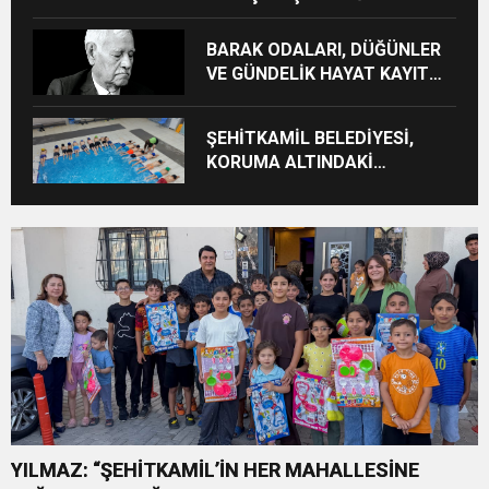
PROTOKOLÜ İMZALANDI
BARAK ODALARI, DÜĞÜNLER
VE GÜNDELİK HAYAT KAYIT
ALTINA ALINIYOR
ŞEHİTKAMİL BELEDİYESİ,
KORUMA ALTINDAKİ
ÇOCUKLARI SPORLA
BULUŞTURUYOR
YILMAZ: “ŞEHİTKAMİL’İN HER MAHALLESİNE