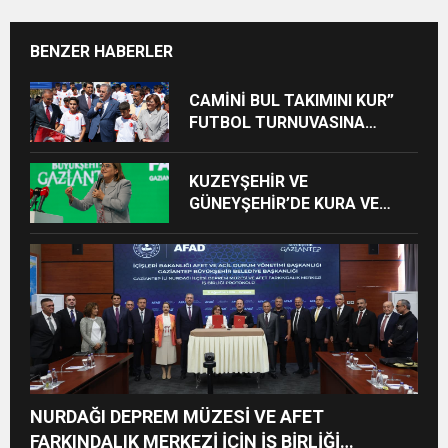
BENZER HABERLER
CAMİNİ BUL TAKIMINI KUR”
FUTBOL TURNUVASINA
KATILAN TÜM ÖĞRENCİLERE
BİSİKLET HEDİYE EDİLDİ
KUZEYŞEHİR VE
GÜNEYŞEHİR’DE KURA VE
TESLİMLER YAPILDI,
BAHÇELİEVLER’DE 5 BİN
KONUTUN TEMELİ ATILDI
NURDAĞI DEPREM MÜZESİ VE AFET
FARKINDALIK MERKEZİ İÇİN İŞ BİRLİĞİ