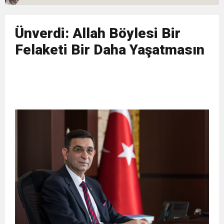
11:32
Dr. Öcük, karın germe estetiği ile ilgili bilgi verdi
Ünverdi: Allah Böylesi Bir
10:45
Terör Örgütüne MİT’ten Darbe!
Felaketi Bir Daha Yaşatmasın