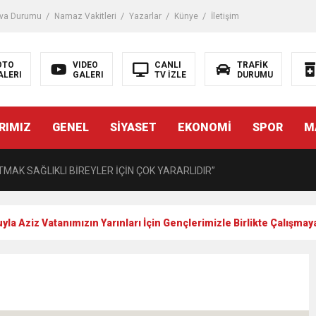
iği ile ilgili bilgi verdi
va Durumu
Namaz Vakitleri
Yazarlar
Künye
İletişim
 Darbe!
OTO
VIDEO
CANLI
TRAFİK
ALERI
GALERI
TV İZLE
DURUMU
tiriyor
RIMIZ
GENEL
SİYASET
EKONOMİ
SPOR
M
UZMANINDAN LİSELİLERE BİLGİLENDİRME
MAK SAĞLIKLI BİREYLER İÇİN ÇOK YARARLIDIR”
AVMALI OLGULARA CERRAHİ YAKLAŞIM”
yla Aziz Vatanımızın Yarınları İçin Gençlerimizle Birlikte Çalışm
açırma Tedavi Edilebilmektedir.
FTASI DOLAYISIYLA BİN 100 PERSONELE BİSİKLET DAĞITTI