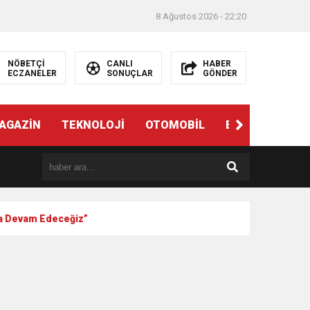
8 Ağustos 2026 - 22:20
NÖBETÇİ
CANLI
HABER
ECZANELER
SONUÇLAR
GÖNDER
AGAZİN
TEKNOLOJİ
OTOMOBİL
EĞİTİM
SAĞ
aya Devam Edeceğiz”