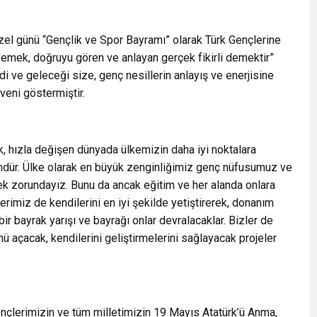
özel günü “Gençlik ve Spor Bayramı” olarak Türk Gençlerine
demek, doğruyu gören ve anlayan gerçek fikirli demektir”
di ve geleceği size, genç nesillerin anlayış ve enerjisine
eni göstermiştir.
, hızla değişen dünyada ülkemizin daha iyi noktalara
ür. Ülke olarak en büyük zenginliğimiz genç nüfusumuz ve
ek zorundayız. Bunu da ancak eğitim ve her alanda onlara
erimiz de kendilerini en iyi şekilde yetiştirerek, donanım
bir bayrak yarışı ve bayrağı onlar devralacaklar. Bizler de
 açacak, kendilerini geliştirmelerini sağlayacak projeler
nçlerimizin ve tüm milletimizin 19 Mayıs Atatürk’ü Anma,