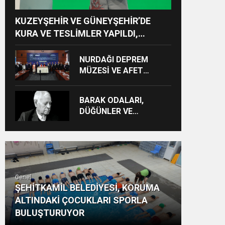
KUZEYŞEHİR VE GÜNEYŞEHİR’DE
KURA VE TESLİMLER YAPILDI,
BAHÇELİEVLER’DE 5 BİN KONUTUN
TEMELİ ATILDI
NURDAĞI DEPREM
MÜZESİ VE AFET
FARKINDALIK MERKEZİ
İÇİN İŞ BİRLİĞİ
BARAK ODALARI,
PROTOKOLÜ
DÜĞÜNLER VE
İMZALANDI
GÜNDELİK HAYAT KAYIT
ALTINA ALINIYOR
Genel
ŞEHİTKAMİL BELEDİYESİ, KORUMA
ALTINDAKİ ÇOCUKLARI SPORLA
BULUŞTURUYOR