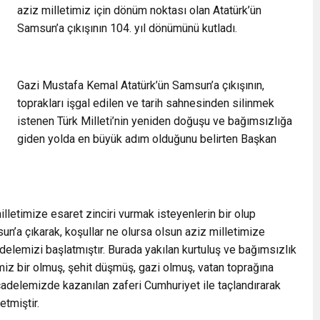
aziz milletimiz için dönüm noktası olan Atatürk’ün
Samsun’a çıkışının 104. yıl dönümünü kutladı.
Gazi Mustafa Kemal Atatürk’ün Samsun’a çıkışının,
toprakları işgal edilen ve tarih sahnesinden silinmek
istenen Türk Milleti’nin yeniden doğuşu ve bağımsızlığa
giden yolda en büyük adım olduğunu belirten Başkan
illetimize esaret zinciri vurmak isteyenlerin bir olup
n’a çıkarak, koşullar ne olursa olsun aziz milletimize
elemizi başlatmıştır. Burada yakılan kurtuluş ve bağımsızlık
imiz bir olmuş, şehit düşmüş, gazi olmuş, vatan toprağına
cadelemizde kazanılan zaferi Cumhuriyet ile taçlandırarak
tmiştir.