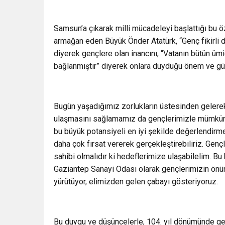
Samsun’a çıkarak milli mücadeleyi başlattığı bu 
armağan eden Büyük Önder Atatürk, “Genç fikirli 
diyerek gençlere olan inancını, “Vatanın bütün ümi
bağlanmıştır” diyerek onlara duyduğu önem ve güv
Bugün yaşadığımız zorlukların üstesinden gelerek
ulaşmasını sağlamamız da gençlerimizle mümkünd
bu büyük potansiyeli en iyi şekilde değerlendirm
daha çok fırsat vererek gerçekleştirebiliriz. Gençl
sahibi olmalıdır ki hedeflerimize ulaşabilelim. Bu 
Gaziantep Sanayi Odası olarak gençlerimizin önünü
yürütüyor, elimizden gelen çabayı gösteriyoruz.
Bu duygu ve düşüncelerle, 104. yıl dönümünde ge