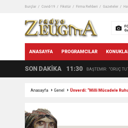
11:32
Dr. Öcük, karın germe estet
Burçlar
Covid-19
Fikstür
Firma Rehberi
Gazeteler
Ha
10:45
Terör Örgütüne MİT’ten
F
G
14:08
Gaziantep FK o yıldızı ge
11:59
ANASAYFA
PROGRAMCILAR
KONUKLA
GÖĞÜS HASTALIKLARI 
SON DAKİKA
11:30
BAŞTEMİR: “ORUÇ TUT
17:58
“DEPREM SONRASI TR
Anasayfa
Genel
Ünverdi: “Milli Mücadele Ruhu
16:48
Çocuklarda Gece İdrar K
12:37
BÜYÜKŞEHİR, VERGİ HA