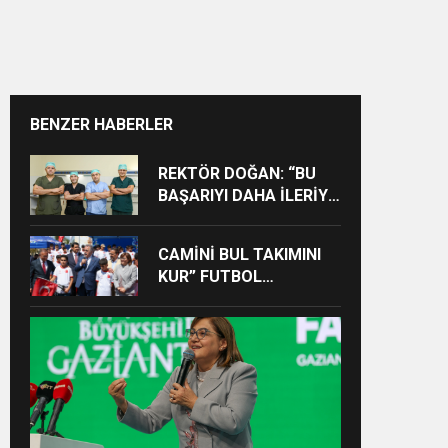
BENZER HABERLER
REKTÖR DOĞAN: “BU
BAŞARIYI DAHA İLERİYE
TAŞIYACAĞIZ”
CAMİNİ BUL TAKIMINI
KUR” FUTBOL
TURNUVASINA KATILAN
TÜM ÖĞRENCİLERE
BİSİKLET HEDİYE EDİLDİ