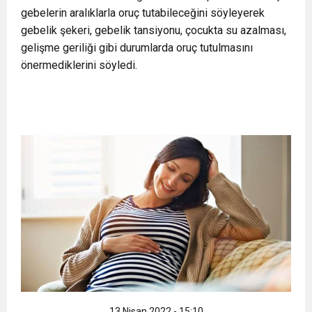
gebelerin aralıklarla oruç tutabileceğini söyleyerek
11:36
Hareketsiz yaşam diyabete neden oluyor
buluşturdu
gebelik şekeri, gebelik tansiyonu, çocukta su azalması,
gelişme geriliği gibi durumlarda oruç tutulmasını
11:32
Dr. Öcük, karın germe estetiği ile ilgili bilgi verdi
önermediklerini söyledi.
10:45
Terör Örgütüne MİT’ten Darbe!
13 Nisan 2022 - 15:10