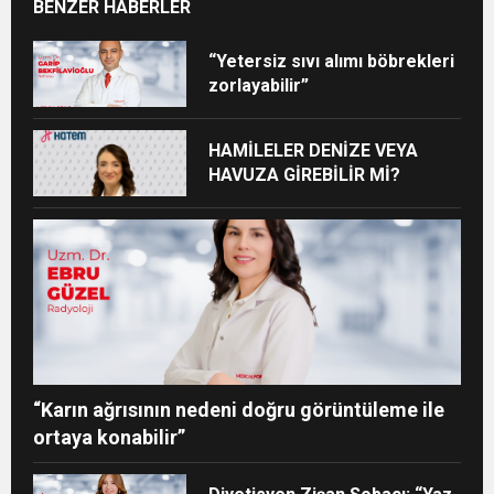
BENZER HABERLER
“Yetersiz sıvı alımı böbrekleri
zorlayabilir”
HAMİLELER DENİZE VEYA
HAVUZA GİREBİLİR Mİ?
“Karın ağrısının nedeni doğru görüntüleme ile
ortaya konabilir”