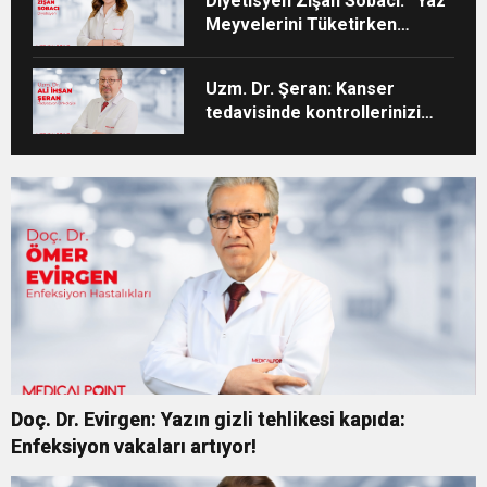
Diyetisyen Zişan Sobacı: “Yaz
Meyvelerini Tüketirken
Porsiyon Kontrolüne Dikkat”
Uzm. Dr. Şeran: Kanser
tedavisinde kontrollerinizi
aksatmayın”
Doç. Dr. Evirgen: Yazın gizli tehlikesi kapıda:
Enfeksiyon vakaları artıyor!