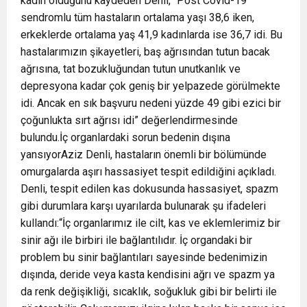
kadın olduğunu kaydeden Denli, “Post Covid-19
sendromlu tüm hastaların ortalama yaşı 38,6 iken,
erkeklerde ortalama yaş 41,9 kadınlarda ise 36,7 idi. Bu
hastalarımızın şikayetleri, baş ağrısından tutun bacak
ağrısına, tat bozukluğundan tutun unutkanlık ve
depresyona kadar çok geniş bir yelpazede görülmekte
idi. Ancak en sık başvuru nedeni yüzde 49 gibi ezici bir
çoğunlukta sırt ağrısı idi” değerlendirmesinde
bulundu.İç organlardaki sorun bedenin dışına
yansıyorAziz Denli, hastaların önemli bir bölümünde
omurgalarda aşırı hassasiyet tespit edildiğini açıkladı.
Denli, tespit edilen kas dokusunda hassasiyet, spazm
gibi durumlara karşı uyarılarda bulunarak şu ifadeleri
kullandı:“İç organlarımız ile cilt, kas ve eklemlerimiz bir
sinir ağı ile birbiri ile bağlantılıdır. İç organdaki bir
problem bu sinir bağlantıları sayesinde bedenimizin
dışında, deride veya kasta kendisini ağrı ve spazm ya
da renk değişikliği, sıcaklık, soğukluk gibi bir belirti ile