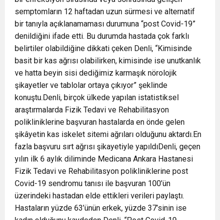
semptomların 12 haftadan uzun sürmesi ve alternatif
bir tanıyla açıklanamaması durumuna “post Covid-19”
denildiğini ifade etti. Bu durumda hastada çok farklı
belirtiler olabildiğine dikkati çeken Denli, “Kimisinde
basit bir kas ağrısı olabilirken, kimisinde ise unutkanlık
ve hatta beyin sisi dediğimiz karmaşık nörolojik
şikayetler ve tablolar ortaya çıkıyor” şeklinde
konuştu.Denli, birçok ülkede yapılan istatistiksel
araştırmalarda Fizik Tedavi ve Rehabilitasyon
polikliniklerine başvuran hastalarda en önde gelen
şikâyetin kas iskelet sitemi ağrıları olduğunu aktardı.En
fazla başvuru sırt ağrısı şikayetiyle yapıldıDenli, geçen
yılın ilk 6 aylık diliminde Medicana Ankara Hastanesi
Fizik Tedavi ve Rehabilitasyon polikliniklerine post
Covid-19 sendromu tanısı ile başvuran 100’ün
üzerindeki hastadan elde ettikleri verileri paylaştı.
Hastaların yüzde 63’ünün erkek, yüzde 37’sinin ise