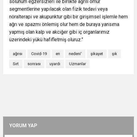
solunum egzersizleri ile birlikte ağrılı omur
segmentlerine yapılacak olan fizik tedavi veya
nöralterapi ve akupunktur gibi bir girişimsel işlemle hem
ağrı ve spazmı önlemiş olur hem de buraya yansıma
yapmış olan kalp ve akciğer gibi iç organlarımız
üzerindeki yükü hafifletmiş oluruz.”
ağrısı
Covid-19
en
nedeni'
şikayet
şık
Sırt
sonrası
uyardı
Uzmanlar
YORUM YAP