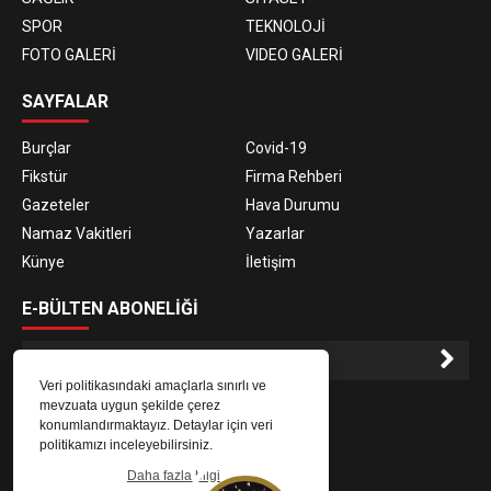
SPOR
TEKNOLOJİ
FOTO GALERİ
VIDEO GALERİ
SAYFALAR
Burçlar
Covid-19
Fikstür
Firma Rehberi
Gazeteler
Hava Durumu
Namaz Vakitleri
Yazarlar
Künye
İletişim
E-BÜLTEN ABONELİĞİ
Veri politikasındaki amaçlarla sınırlı ve
E-Bülten aboneliği ile haberlere daha hızlı erişin.
mevzuata uygun şekilde çerez
konumlandırmaktayız. Detaylar için veri
politikamızı inceleyebilirsiniz.
Daha fazla bilgi