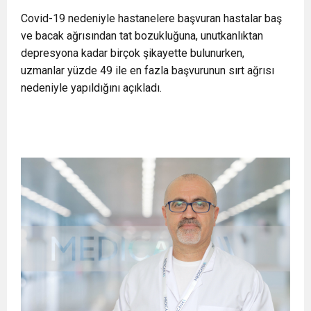
11:36
Hareketsiz yaşam diyabete neden oluyor
Covid-19 nedeniyle hastanelere başvuran hastalar baş
buluşturdu
ve bacak ağrısından tat bozukluğuna, unutkanlıktan
depresyona kadar birçok şikayette bulunurken,
11:32
Dr. Öcük, karın germe estetiği ile ilgili bilgi verdi
uzmanlar yüzde 49 ile en fazla başvurunun sırt ağrısı
nedeniyle yapıldığını açıkladı.
10:45
Terör Örgütüne MİT’ten Darbe!