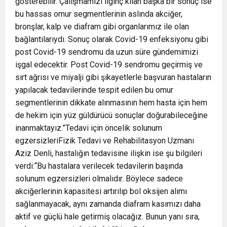
gösterebilir. Çalışmamızı ilginç kılan başka bir sonuç ise
bu hassas omur segmentlerinin aslında akciğer,
bronşlar, kalp ve diafram gibi organlarımız ile olan
bağlantılarıydı. Sonuç olarak Covid-19 enfeksiyonu gibi
post Covid-19 sendromu da uzun süre gündemimizi
işgal edecektir. Post Covid-19 sendromu geçirmiş ve
sırt ağrısı ve miyalji gibi şikayetlerle başvuran hastaların
yapılacak tedavilerinde tespit edilen bu omur
segmentlerinin dikkate alınmasının hem hasta için hem
de hekim için yüz güldürücü sonuçlar doğurabileceğine
inanmaktayız.”Tedavi için öncelik solunum
egzersizleriFizik Tedavi ve Rehabilitasyon Uzmanı
Aziz Denli, hastalığın tedavisine ilişkin ise şu bilgileri
verdi:“Bu hastalara verilecek tedavilerin başında
solunum egzersizleri olmalıdır. Böylece sadece
akciğerlerinin kapasitesi artırılıp bol oksijen alımı
sağlanmayacak, aynı zamanda diafram kasımızı daha
aktif ve güçlü hale getirmiş olacağız. Bunun yanı sıra,