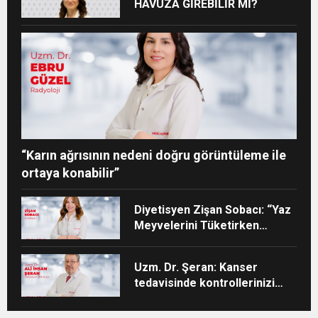
HAVUZA GİREBİLİR Mİ?
“Karın ağrısının nedeni doğru görüntüleme ile
ortaya konabilir”
Diyetisyen Zişan Sobacı: “Yaz
Meyvelerini Tüketirken
Porsiyon Kontrolüne Dikkat”
Uzm. Dr. Şeran: Kanser
tedavisinde kontrollerinizi
aksatmayın”