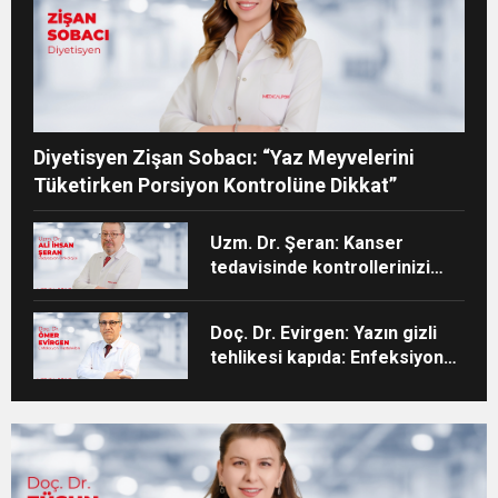
Diyetisyen Zişan Sobacı: “Yaz Meyvelerini
Tüketirken Porsiyon Kontrolüne Dikkat”
Uzm. Dr. Şeran: Kanser
tedavisinde kontrollerinizi
aksatmayın”
Doç. Dr. Evirgen: Yazın gizli
tehlikesi kapıda: Enfeksiyon
vakaları artıyor!