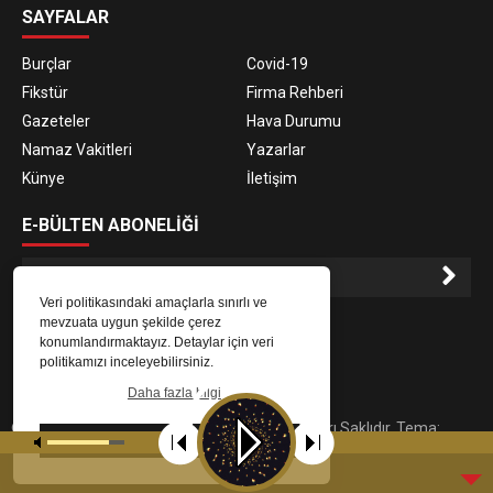
SAYFALAR
Burçlar
Covid-19
Fikstür
Firma Rehberi
Gazeteler
Hava Durumu
Namaz Vakitleri
Yazarlar
Künye
İletişim
E-BÜLTEN ABONELİĞİ
Veri politikasındaki amaçlarla sınırlı ve
E-Bülten aboneliği ile haberlere daha hızlı erişin.
mevzuata uygun şekilde çerez
konumlandırmaktayız. Detaylar için veri
politikamızı inceleyebilirsiniz.
Daha fazla bilgi
© 2023
Gaziantep Radyo Zeugma
. Tüm Hakları Saklıdır. Tema:
Tamam
tarafından uyarlanmıştır.