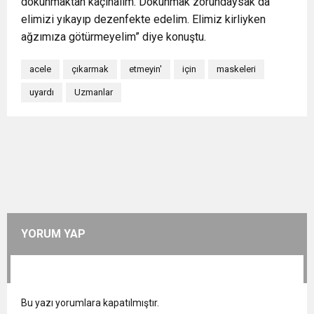
dokunmaktan kaçınalım. Dokunmak zorundaysak da
elimizi yıkayıp dezenfekte edelim. Elimiz kirliyken
ağzımıza götürmeyelim” diye konuştu.
acele
çıkarmak
etmeyin'
için
maskeleri
uyardı
Uzmanlar
YORUM YAP
Bu yazı yorumlara kapatılmıştır.