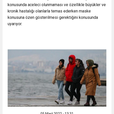
konusunda aceleci olunmaması ve özellikle büyükler ve
11:36
Hareketsiz yaşam diyabete neden oluyor
buluşturdu
kronik hastalığı olanlarla temas ederken maske
konusuna özen gösterilmesi gerektiğini konusunda
11:32
Dr. Öcük, karın germe estetiği ile ilgili bilgi verdi
uyarıyor.
10:45
Terör Örgütüne MİT’ten Darbe!
05 Mart 2022 - 13:31