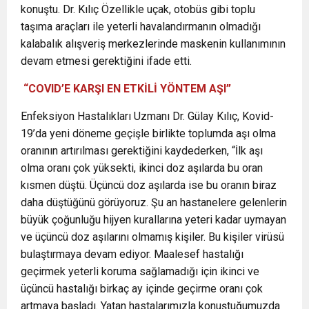
konuştu. Dr. Kılıç Özellikle uçak, otobüs gibi toplu
taşıma araçları ile yeterli havalandırmanın olmadığı
kalabalık alışveriş merkezlerinde maskenin kullanımının
devam etmesi gerektiğini ifade etti.
“COVID’E KARŞI EN ETKİLİ YÖNTEM AŞI”
Enfeksiyon Hastalıkları Uzmanı Dr. Gülay Kılıç, Kovid-
19’da yeni döneme geçişle birlikte toplumda aşı olma
oranının artırılması gerektiğini kaydederken, “İlk aşı
olma oranı çok yüksekti, ikinci doz aşılarda bu oran
kısmen düştü. Üçüncü doz aşılarda ise bu oranın biraz
daha düştüğünü görüyoruz. Şu an hastanelere gelenlerin
büyük çoğunluğu hijyen kurallarına yeteri kadar uymayan
ve üçüncü doz aşılarını olmamış kişiler. Bu kişiler virüsü
bulaştırmaya devam ediyor. Maalesef hastalığı
geçirmek yeterli koruma sağlamadığı için ikinci ve
üçüncü hastalığı birkaç ay içinde geçirme oranı çok
artmaya başladı. Yatan hastalarımızla konuştuğumuzda